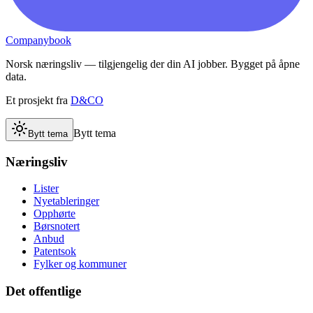
Companybook
Norsk næringsliv — tilgjengelig der din AI jobber. Bygget på åpne
data.
Et prosjekt fra
D&CO
Bytt tema
Bytt tema
Næringsliv
Lister
Nyetableringer
Opphørte
Børsnotert
Anbud
Patentsok
Fylker og kommuner
Det offentlige