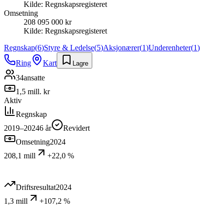
Kilde:
Regnskapsregisteret
Omsetning
208 095 000 kr
Kilde:
Regnskapsregisteret
Regnskap
(
6
)
Styre & Ledelse
(
5
)
Aksjonærer
(
1
)
Underenheter
(
1
)
Ring
Kart
Lagre
34
ansatte
1,5 mill. kr
Aktiv
Regnskap
2019–2024
6
år
Revidert
Omsetning
2024
208,1 mill
+22,0 %
Driftsresultat
2024
1,3 mill
+107,2 %