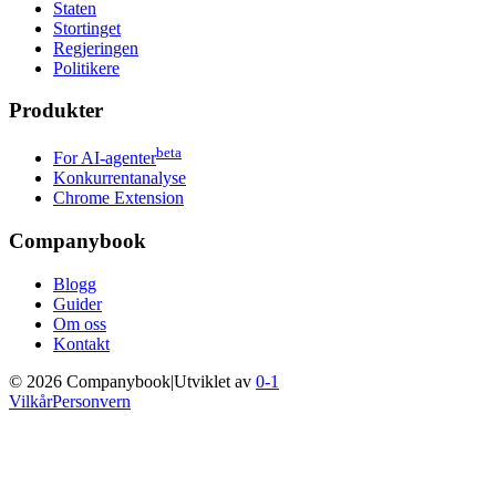
Staten
Stortinget
Regjeringen
Politikere
Produkter
beta
For AI-agenter
Konkurrentanalyse
Chrome Extension
Companybook
Blogg
Guider
Om oss
Kontakt
©
2026
Companybook
|
Utviklet av
0-1
Vilkår
Personvern