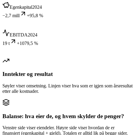
Egenkapital
2024
−2,7 mill
+95,8 %
EBITDA
2024
19 t
+1079,5 %
Inntekter og resultat
Søyler viser omsetning. Linjen viser hva som er igjen som årsresultat
etter alle kostnader.
Balanse: hva eier de, og hvem skylder de penger?
Venstre side viser eiendeler. Høyre side viser hvordan de er
finansiert (egenkapital + gjeld). Totalen er alltid lik på begge sider.