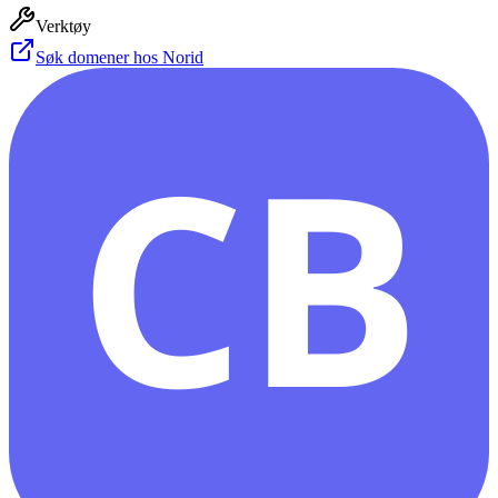
Verktøy
Søk domener hos Norid
CB