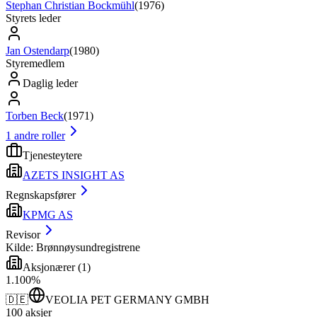
Stephan Christian Bockmühl
(
1976
)
Styrets leder
Jan Ostendarp
(
1980
)
Styremedlem
Daglig leder
Torben Beck
(
1971
)
1
andre roller
Tjenesteytere
AZETS INSIGHT AS
Regnskapsfører
KPMG AS
Revisor
Kilde: Brønnøysundregistrene
Aksjonærer
(
1
)
1
.
100
%
🇩🇪
VEOLIA PET GERMANY GMBH
100
aksjer