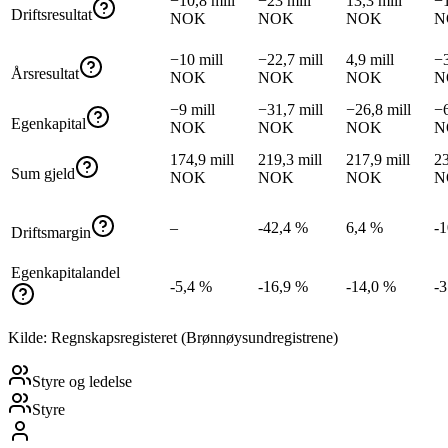
−10,8 mill
−23 mill
13,3 mill
−1
Driftsresultat
NOK
NOK
NOK
N
−10 mill
−22,7 mill
4,9 mill
−3
Årsresultat
NOK
NOK
NOK
N
−9 mill
−31,7 mill
−26,8 mill
−6
Egenkapital
NOK
NOK
NOK
N
174,9 mill
219,3 mill
217,9 mill
23
Sum gjeld
NOK
NOK
NOK
N
–
-42,4 %
6,4 %
-
Driftsmargin
Egenkapitalandel
-5,4 %
-16,9 %
-14,0 %
-
Kilde: Regnskapsregisteret (Brønnøysundregistrene)
Styre og ledelse
Styre