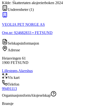
Kilde: Skatteetaten aksjeeierboken 2024
Underenheter
(
1
)
VEOLIA PET NORGE AS
Org.nr:
924682833
• FETSUND
Selskapsinformasjon
Adresse
Heiasvingen 61
1900
FETSUND
Lillestrøm
,
Akershus
Vis kart
Telefon
99491113
Organisasjonsform
Aksjeselskap
Bransje