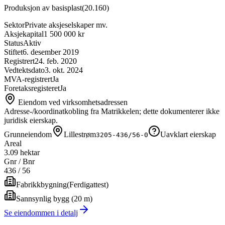
Produksjon av basisplast
(
20.160
)
Sektor
Private aksjeselskaper mv.
Aksjekapital
1 500 000 kr
Status
Aktiv
Stiftet
6. desember 2019
Registrert
24. feb. 2020
Vedtektsdato
3. okt. 2024
MVA-registrert
Ja
Foretaksregisteret
Ja
Eiendom ved virksomhetsadressen
Adresse-/koordinatkobling fra Matrikkelen; dette dokumenterer ikke
juridisk eierskap.
Grunneiendom
Lillestrøm
Uavklart eierskap
3205-436/56-0
Areal
3.09 hektar
Gnr / Bnr
436
/
56
Fabrikkbygning
(
Ferdigattest
)
Sannsynlig bygg (20 m)
Se eiendommen i detalj