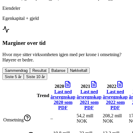
Eiendeler
Egenkapital + gjeld
Marginer over tid
Hvor mye sitter virksomheten igjen med per krone i omsetning?
Høyere er bedre.
Sammendrag
Resultat
Balanse
Nøkkeltall
Siste 5 år
Siste 10 år
2020
2021
2022
Last ned
Last ned
Last ned
Trend
årsregnskap
årsregnskap
årsregnskap
å
2020
som
2021
som
2022
som
PDF
PDF
PDF
54,2 mill
208,2 mill
17
–
Omsetning
NOK
NOK
N