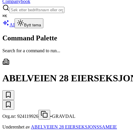
Companybook
⌘
K
AI
Bytt tema
Command Palette
Search for a command to run...
ABELVEIEN 28 EIERSEKSJ
Org.nr:
924119926
•
GRAVDAL
Underenhet av
ABELVEIEN 28 EIERSEKSJONSSAMEIE