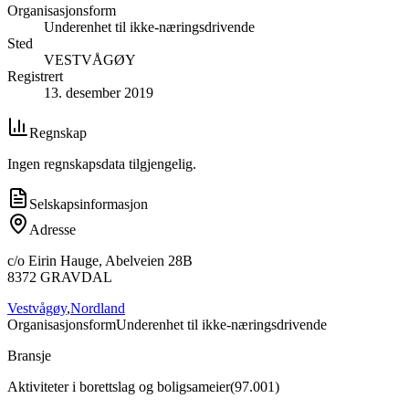
Organisasjonsform
Underenhet til ikke-næringsdrivende
Sted
VESTVÅGØY
Registrert
13. desember 2019
Regnskap
Ingen regnskapsdata tilgjengelig.
Selskapsinformasjon
Adresse
c/o Eirin Hauge, Abelveien 28B
8372
GRAVDAL
Vestvågøy
,
Nordland
Organisasjonsform
Underenhet til ikke-næringsdrivende
Bransje
Aktiviteter i borettslag og boligsameier
(
97.001
)