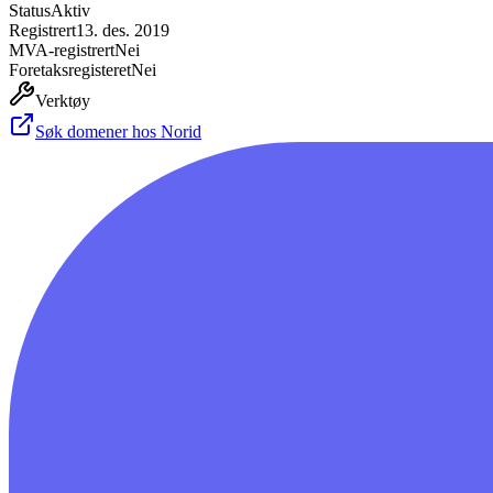
Status
Aktiv
Registrert
13. des. 2019
MVA-registrert
Nei
Foretaksregisteret
Nei
Verktøy
Søk domener hos Norid