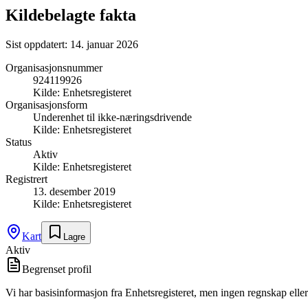
Kildebelagte fakta
Sist oppdatert:
14. januar 2026
Organisasjonsnummer
924119926
Kilde:
Enhetsregisteret
Organisasjonsform
Underenhet til ikke-næringsdrivende
Kilde:
Enhetsregisteret
Status
Aktiv
Kilde:
Enhetsregisteret
Registrert
13. desember 2019
Kilde:
Enhetsregisteret
Kart
Lagre
Aktiv
Begrenset profil
Vi har basisinformasjon fra Enhetsregisteret, men ingen regnskap eller