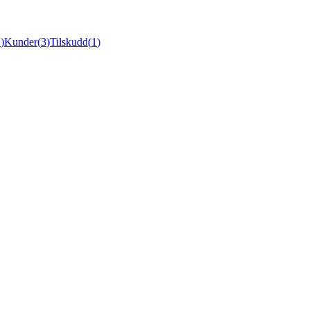
1
)
Kunder
(
3
)
Tilskudd
(
1
)