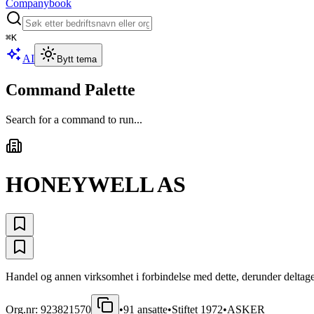
Companybook
⌘
K
AI
Bytt tema
Command Palette
Search for a command to run...
HONEYWELL AS
Handel og annen virksomhet i forbindelse med dette, derunder deltage
Org.nr:
923821570
•
91
ansatte
•
Stiftet
1972
•
ASKER