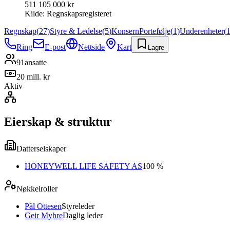
511 105 000 kr
Kilde:
Regnskapsregisteret
Regnskap
(
27
)
Styre & Ledelse
(
5
)
Konsern
Portefølje
(
1
)
Underenheter
(
Ring
E-post
Nettside
Kart
Lagre
91
ansatte
20 mill. kr
Aktiv
Eierskap & struktur
Datterselskaper
HONEYWELL LIFE SAFETY AS
100 %
Nøkkelroller
Pål Ottesen
Styreleder
Geir Myhre
Daglig leder