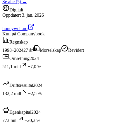
Se alle (5)
→
Digitalt
Oppdatert
3. jan. 2026
honeywell.no
Kun på Companybook
Regnskap
1998–2024
27
år
Morselskap
Revidert
Omsetning
2024
511,1 mill
+7,0 %
Driftsresultat
2024
132,2 mill
−2,5 %
Egenkapital
2024
773 mill
+20,3 %