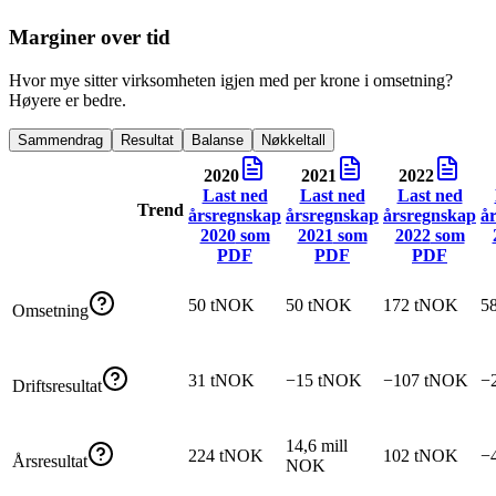
Marginer over tid
Hvor mye sitter virksomheten igjen med per krone i omsetning?
Høyere er bedre.
Sammendrag
Resultat
Balanse
Nøkkeltall
2020
2021
2022
Last ned
Last ned
Last ned
Trend
årsregnskap
årsregnskap
årsregnskap
å
2020
som
2021
som
2022
som
PDF
PDF
PDF
50 tNOK
50 tNOK
172 tNOK
5
Omsetning
31 tNOK
−15 tNOK
−107 tNOK
−
Driftsresultat
14,6 mill
224 tNOK
102 tNOK
−
Årsresultat
NOK