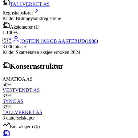
TALLVERKET AS
Regnskapsfører
Kilde: Brønnøysundregistrene
Aksjonærer
(
1
)
1
.
100
%
🇸🇪
JOSTEIN JAKOB AASTERUD
(
1986
)
3 000
aksjer
Kilde: Skatteetaten aksjeeierboken 2024
Konsernstruktur
AMATIQA AS
50
%
VESTVENDT AS
33
%
SYNC AS
33
%
TALLVERKET AS
3
datterselskap
er
Eier aksjer i
(
6
)