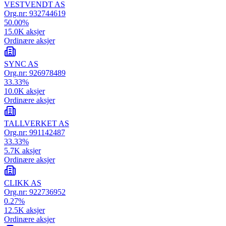
VESTVENDT AS
Org.nr:
932744619
50.00
%
15.0K
aksjer
Ordinære aksjer
SYNC AS
Org.nr:
926978489
33.33
%
10.0K
aksjer
Ordinære aksjer
TALLVERKET AS
Org.nr:
991142487
33.33
%
5.7K
aksjer
Ordinære aksjer
CLIKK AS
Org.nr:
922736952
0.27
%
12.5K
aksjer
Ordinære aksjer