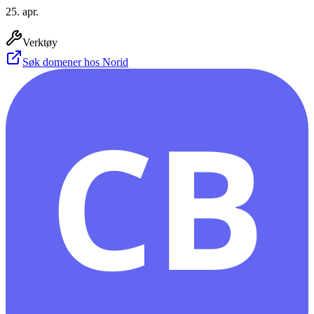
25. apr.
Verktøy
Søk domener hos Norid
CB