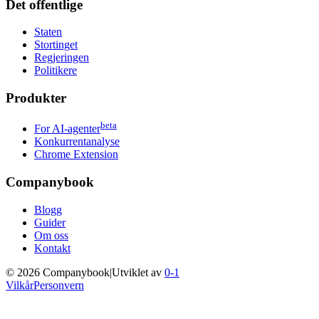
Det offentlige
Staten
Stortinget
Regjeringen
Politikere
Produkter
beta
For AI-agenter
Konkurrentanalyse
Chrome Extension
Companybook
Blogg
Guider
Om oss
Kontakt
©
2026
Companybook
|
Utviklet av
0-1
Vilkår
Personvern