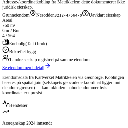
Adresse-/koordinatkobling fra Matrikkelen; dette dokumenterer ikke
juridisk eierskap.
Grunneiendom
Nesodden
Uavklart eierskap
3212-4/564-0
Areal
760 m²
Gnr / Bnr
4
/
564
Enebolig
(
Tatt i bruk
)
Bekreftet bygg
1
andre selskap
registrert på samme eiendom
Se eiendommen i detalj
Eiendomsdata fra Kartverket Matrikkelen via Geonorge. Koblingen
baseres på spatial join (selskapets geocodede koordinat ligger inni
eiendomsgrensen) — kan inkludere naboeiendommer hvis
koordinatet er upresist.
Hendelser
Årsregnskap 2024 innsendt