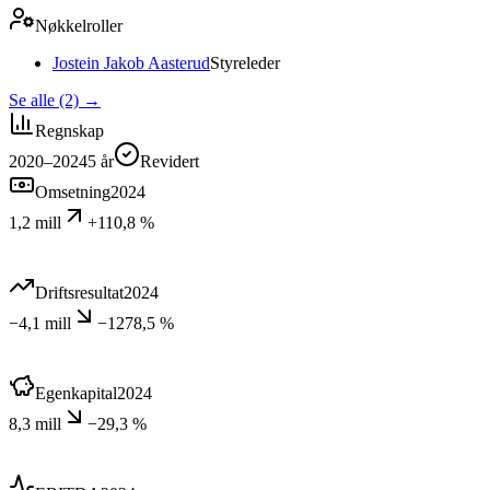
Nøkkelroller
Jostein Jakob Aasterud
Styreleder
Se alle (2)
→
Regnskap
2020–2024
5
år
Revidert
Omsetning
2024
1,2 mill
+110,8 %
Driftsresultat
2024
−4,1 mill
−1278,5 %
Egenkapital
2024
8,3 mill
−29,3 %