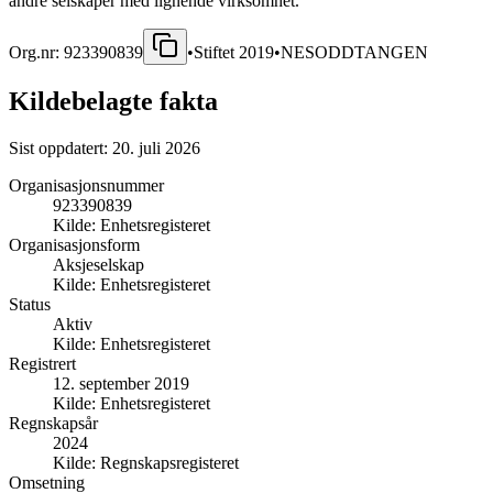
andre selskaper med lignende virksomhet.
Org.nr:
923390839
•
Stiftet
2019
•
NESODDTANGEN
Kildebelagte fakta
Sist oppdatert:
20. juli 2026
Organisasjonsnummer
923390839
Kilde:
Enhetsregisteret
Organisasjonsform
Aksjeselskap
Kilde:
Enhetsregisteret
Status
Aktiv
Kilde:
Enhetsregisteret
Registrert
12. september 2019
Kilde:
Enhetsregisteret
Regnskapsår
2024
Kilde:
Regnskapsregisteret
Omsetning