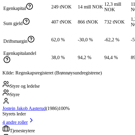
12,3 mill
11
249 tNOK
14 mill NOK
Egenkapital
NOK
N
1,
407 tNOK
866 tNOK
732 tNOK
Sum gjeld
N
62,0 %
-30,0 %
-62,2 %
-
Driftsmargin
Egenkapitalandel
38,0 %
94,2 %
94,4 %
8
Kilde: Regnskapsregisteret (Brønnøysundregistrene)
Styre og ledelse
Styre
Jostein Jakob Aasterud
(
1986
)
100%
Styrets leder
4
andre roller
Tjenesteytere