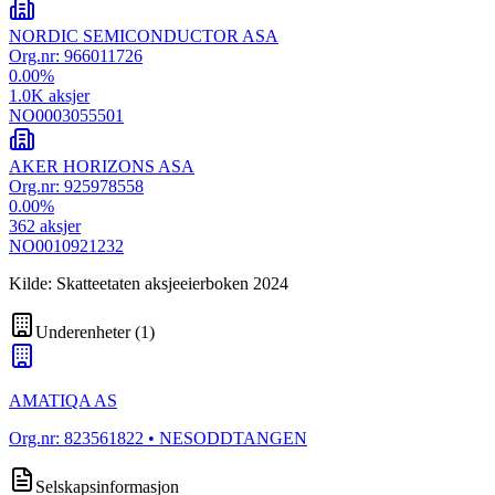
NORDIC SEMICONDUCTOR ASA
Org.nr:
966011726
0.00
%
1.0K
aksjer
NO0003055501
AKER HORIZONS ASA
Org.nr:
925978558
0.00
%
362
aksjer
NO0010921232
Kilde: Skatteetaten aksjeeierboken 2024
Underenheter
(
1
)
AMATIQA AS
Org.nr:
823561822
• NESODDTANGEN
Selskapsinformasjon