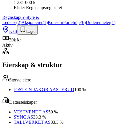
1 231 000 kr
Kilde:
Regnskapsregisteret
Regnskap
(
5
)
Styre &
Ledelse
(
2
)
Aksjonærer
(
1
)
Konsern
Portefølje
(
6
)
Underenheter
(
1
)
Kart
Lagre
30k kr
Aktiv
Eierskap & struktur
Største eiere
JOSTEIN JAKOB AASTERUD
100 %
Datterselskaper
VESTVENDT AS
50 %
SYNC AS
33.3 %
TALLVERKET AS
33.3 %