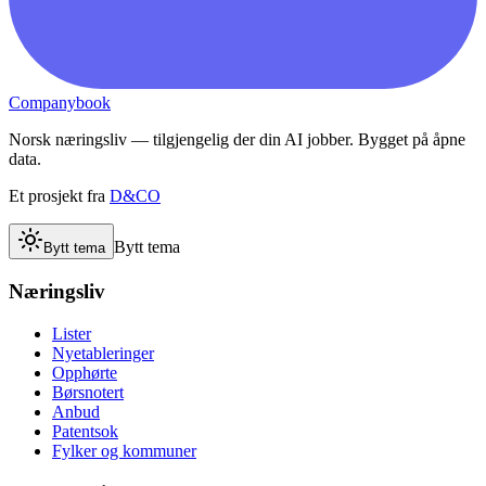
Companybook
Norsk næringsliv — tilgjengelig der din AI jobber. Bygget på åpne
data.
Et prosjekt fra
D&CO
Bytt tema
Bytt tema
Næringsliv
Lister
Nyetableringer
Opphørte
Børsnotert
Anbud
Patentsok
Fylker og kommuner