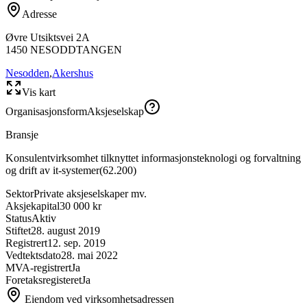
Adresse
Øvre Utsiktsvei 2A
1450
NESODDTANGEN
Nesodden
,
Akershus
Vis kart
Organisasjonsform
Aksjeselskap
Bransje
Konsulentvirksomhet tilknyttet informasjonsteknologi og forvaltning
og drift av it-systemer
(
62.200
)
Sektor
Private aksjeselskaper mv.
Aksjekapital
30 000 kr
Status
Aktiv
Stiftet
28. august 2019
Registrert
12. sep. 2019
Vedtektsdato
28. mai 2022
MVA-registrert
Ja
Foretaksregisteret
Ja
Eiendom ved virksomhetsadressen