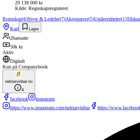
29 138 000 kr
Kilde:
Regnskapsregisteret
Regnskap
(
6
)
Styre & Ledelse
(
7
)
Aksjonærer
(
5
)
Underenheter
(
1
)
Tilsku
Kart
Lagre
26
ansatte
50k kr
Aktiv
Digitalt
Kun på Companybook
nektarvinbar.no
4
facebook
instagram
https://www.instagram.com/nektarvinbar
https://www.faceboo