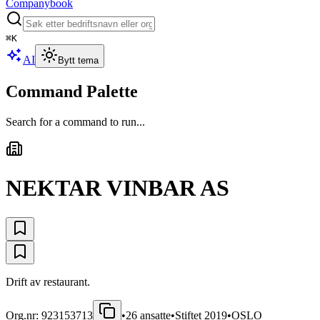
Companybook
⌘
K
AI
Bytt tema
Command Palette
Search for a command to run...
NEKTAR VINBAR AS
Drift av restaurant.
Org.nr:
923153713
•
26
ansatte
•
Stiftet
2019
•
OSLO