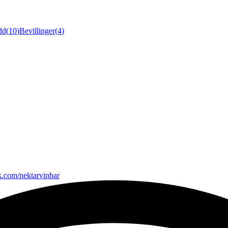
dd
(
10
)
Bevillinger
(
4
)
k.com/nektarvinbar