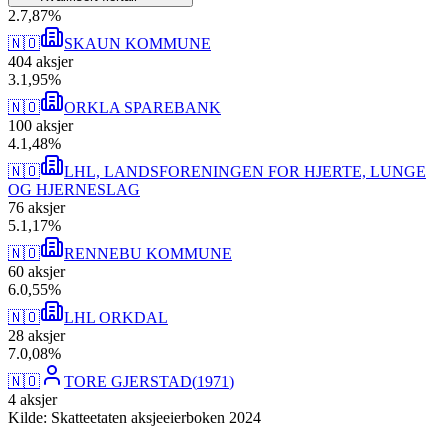
2
.
7,87
%
🇳🇴
SKAUN KOMMUNE
404
aksjer
3
.
1,95
%
🇳🇴
ORKLA SPAREBANK
100
aksjer
4
.
1,48
%
🇳🇴
LHL, LANDSFORENINGEN FOR HJERTE, LUNGE
OG HJERNESLAG
76
aksjer
5
.
1,17
%
🇳🇴
RENNEBU KOMMUNE
60
aksjer
6
.
0,55
%
🇳🇴
LHL ORKDAL
28
aksjer
7
.
0,08
%
🇳🇴
TORE GJERSTAD
(
1971
)
4
aksjer
Kilde: Skatteetaten aksjeeierboken 2024