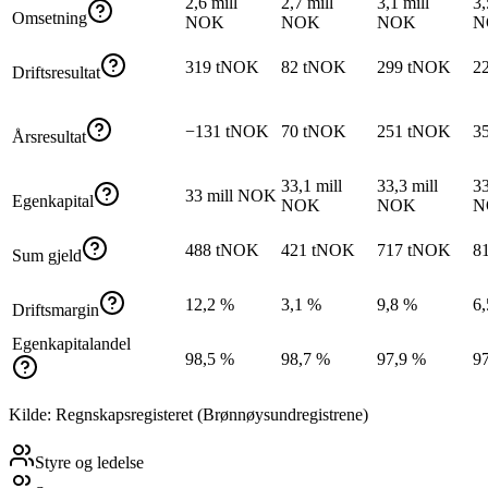
2,6 mill
2,7 mill
3,1 mill
3,
Omsetning
NOK
NOK
NOK
N
319 tNOK
82 tNOK
299 tNOK
2
Driftsresultat
−131 tNOK
70 tNOK
251 tNOK
3
Årsresultat
33,1 mill
33,3 mill
33
33 mill NOK
Egenkapital
NOK
NOK
N
488 tNOK
421 tNOK
717 tNOK
8
Sum gjeld
12,2 %
3,1 %
9,8 %
6
Driftsmargin
Egenkapitalandel
98,5 %
98,7 %
97,9 %
9
Kilde: Regnskapsregisteret (Brønnøysundregistrene)
Styre og ledelse