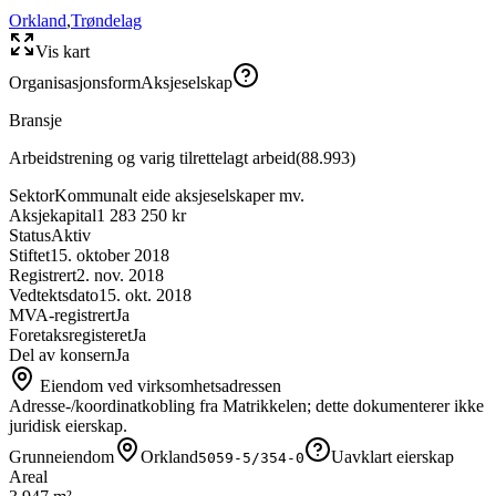
Orkland
,
Trøndelag
Vis kart
Organisasjonsform
Aksjeselskap
Bransje
Arbeidstrening og varig tilrettelagt arbeid
(
88.993
)
Sektor
Kommunalt eide aksjeselskaper mv.
Aksjekapital
1 283 250 kr
Status
Aktiv
Stiftet
15. oktober 2018
Registrert
2. nov. 2018
Vedtektsdato
15. okt. 2018
MVA-registrert
Ja
Foretaksregisteret
Ja
Del av konsern
Ja
Eiendom ved virksomhetsadressen
Adresse-/koordinatkobling fra Matrikkelen; dette dokumenterer ikke
juridisk eierskap.
Grunneiendom
Orkland
Uavklart eierskap
5059-5/354-0
Areal