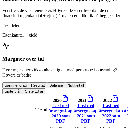
Venstre side viser eiendeler. Høyre side viser hvordan de er
finansiert (egenkapital + gjeld). Totalen er alltid lik på begge sider.
Eiendeler
Egenkapital + gjeld
Marginer over tid
Hvor mye sitter virksomheten igjen med per krone i omsetning?
Høyere er bedre.
Sammendrag
Resultat
Balanse
Nøkkeltall
Siste 5 år
Siste 10 år
2020
2021
2022
Last ned
Last ned
Last ned
Trend
årsregnskap
årsregnskap
årsregnskap
å
2020
som
2021
som
2022
som
PDF
PDF
PDF