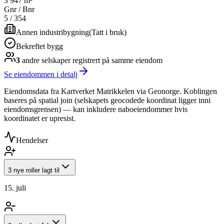
3 947 m²
Gnr / Bnr
5
/
354
Annen industribygning
(
Tatt i bruk
)
Bekreftet bygg
3
andre selskap
er
registrert på samme eiendom
Se eiendommen i detalj
Eiendomsdata fra Kartverket Matrikkelen via Geonorge. Koblingen
baseres på spatial join (selskapets geocodede koordinat ligger inni
eiendomsgrensen) — kan inkludere naboeiendommer hvis
koordinatet er upresist.
Hendelser
3 nye roller lagt til
15. juli