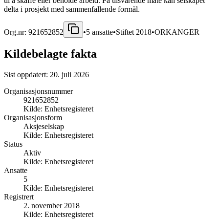
til å skaffe eller beholde arbeid. På tilsvarende måte kan selskapet
delta i prosjekt med sammenfallende formål.
Org.nr:
921652852
•
5
ansatte
•
Stiftet
2018
•
ORKANGER
Kildebelagte fakta
Sist oppdatert:
20. juli 2026
Organisasjonsnummer
921652852
Kilde:
Enhetsregisteret
Organisasjonsform
Aksjeselskap
Kilde:
Enhetsregisteret
Status
Aktiv
Kilde:
Enhetsregisteret
Ansatte
5
Kilde:
Enhetsregisteret
Registrert
2. november 2018
Kilde:
Enhetsregisteret