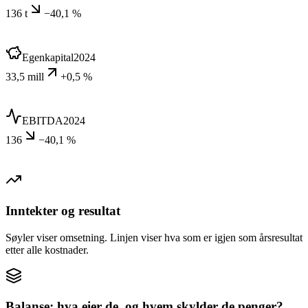
136 t
−40,1 %
Egenkapital
2024
33,5 mill
+0,5 %
EBITDA
2024
136
−40,1 %
Inntekter og resultat
Søyler viser omsetning. Linjen viser hva som er igjen som årsresultat
etter alle kostnader.
Balanse: hva eier de, og hvem skylder de penger?