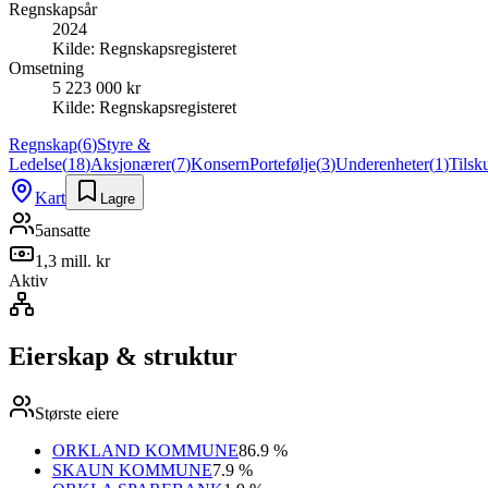
Regnskapsår
2024
Kilde:
Regnskapsregisteret
Omsetning
5 223 000 kr
Kilde:
Regnskapsregisteret
Regnskap
(
6
)
Styre &
Ledelse
(
18
)
Aksjonærer
(
7
)
Konsern
Portefølje
(
3
)
Underenheter
(
1
)
Tilsk
Kart
Lagre
5
ansatte
1,3 mill. kr
Aktiv
Eierskap & struktur
Største eiere
ORKLAND KOMMUNE
86.9 %
SKAUN KOMMUNE
7.9 %