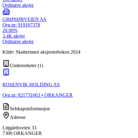
Ordinære aksjer
GRØNØRVEIEN AS
Org.nr:
919167378
20.00
%
3.4K
aksjer
Ordinære aksjer
Kilde: Skatteetaten aksjeeierboken 2024
Underenheter
(
1
)
ROSENVIK HOLDING AS
Org.nr:
921731663
• ORKANGER
Selskapsinformasjon
Adresse
Litjgårdsveien 33
7300
ORKANGER