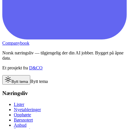
Companybook
Norsk næringsliv — tilgjengelig der din AI jobber. Bygget på åpne
data.
Et prosjekt fra
D&CO
Bytt tema
Bytt tema
Næringsliv
Lister
Nyetableringer
Opphørte
Børsnotert
Anbud