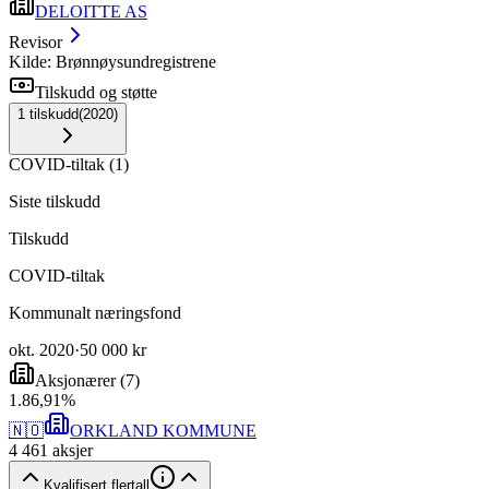
DELOITTE AS
Revisor
Kilde: Brønnøysundregistrene
Tilskudd og støtte
1
tilskudd
(
2020
)
COVID-tiltak
(
1
)
Siste tilskudd
Tilskudd
COVID-tiltak
Kommunalt næringsfond
okt. 2020
·
50 000 kr
Aksjonærer
(
7
)
1
.
86,91
%
🇳🇴
ORKLAND KOMMUNE
4 461
aksjer
Kvalifisert flertall