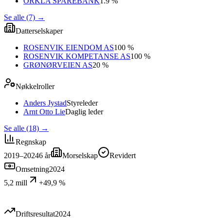
ORKLA SPAREBANK
1.9 %
Se alle (7)
→
Datterselskaper
ROSENVIK EIENDOM AS
100 %
ROSENVIK KOMPETANSE AS
100 %
GRØNØRVEIEN AS
20 %
Nøkkelroller
Anders Jystad
Styreleder
Arnt Otto Lie
Daglig leder
Se alle (18)
→
Regnskap
2019–2024
6
år
Morselskap
Revidert
Omsetning
2024
5,2 mill
+49,9 %
Driftsresultat
2024