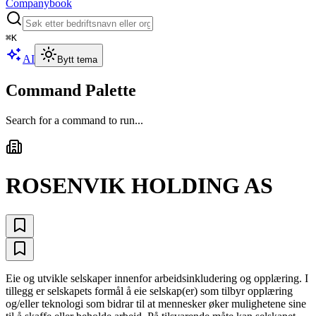
Companybook
⌘
K
AI
Bytt tema
Command Palette
Search for a command to run...
ROSENVIK HOLDING AS
Eie og utvikle selskaper innenfor arbeidsinkludering og opplæring. I
tillegg er selskapets formål å eie selskap(er) som tilbyr opplæring
og/eller teknologi som bidrar til at mennesker øker mulighetene sine