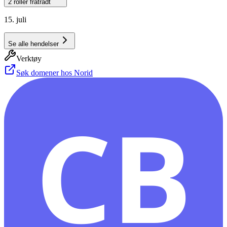
2 roller fratrådt
15. juli
Se alle hendelser
Verktøy
Søk domener hos Norid
CB