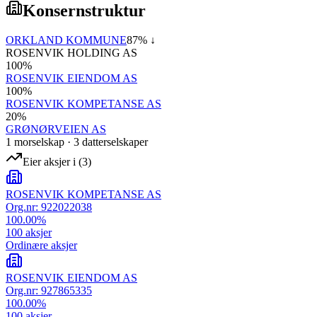
Konsernstruktur
ORKLAND KOMMUNE
87
% ↓
ROSENVIK HOLDING AS
100
%
ROSENVIK EIENDOM AS
100
%
ROSENVIK KOMPETANSE AS
20
%
GRØNØRVEIEN AS
1
morselskap
·
3
datterselskap
er
Eier aksjer i
(
3
)
ROSENVIK KOMPETANSE AS
Org.nr:
922022038
100.00
%
100
aksjer
Ordinære aksjer
ROSENVIK EIENDOM AS
Org.nr:
927865335
100.00
%
100
aksjer