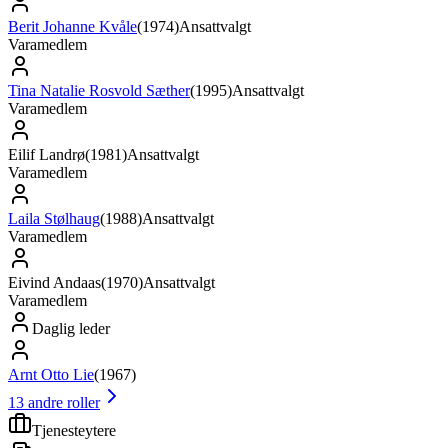
Berit Johanne Kvåle
(
1974
)
Ansattvalgt
Varamedlem
Tina Natalie Rosvold Sæther
(
1995
)
Ansattvalgt
Varamedlem
Eilif Landrø
(
1981
)
Ansattvalgt
Varamedlem
Laila Stølhaug
(
1988
)
Ansattvalgt
Varamedlem
Eivind Andaas
(
1970
)
Ansattvalgt
Varamedlem
Daglig leder
Arnt Otto Lie
(
1967
)
13
andre roller
Tjenesteytere