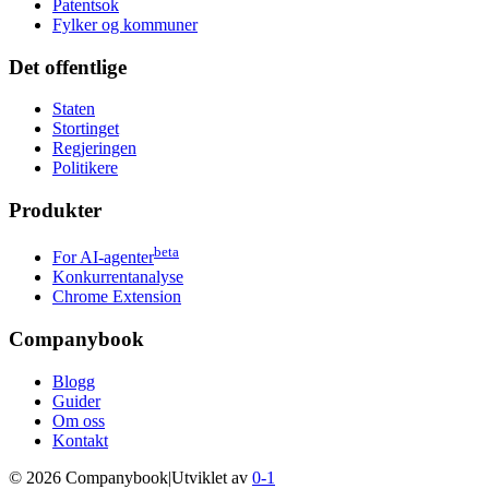
Patentsok
Fylker og kommuner
Det offentlige
Staten
Stortinget
Regjeringen
Politikere
Produkter
beta
For AI-agenter
Konkurrentanalyse
Chrome Extension
Companybook
Blogg
Guider
Om oss
Kontakt
©
2026
Companybook
|
Utviklet av
0-1