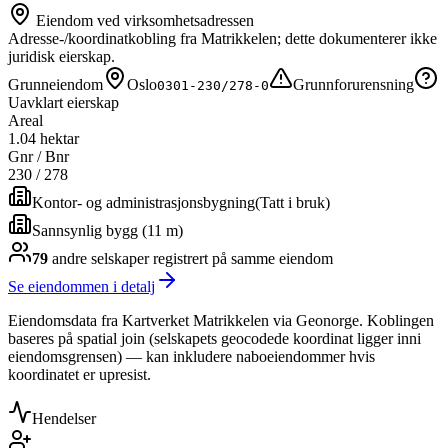
Eiendom ved virksomhetsadressen
Adresse-/koordinatkobling fra Matrikkelen; dette dokumenterer ikke
juridisk eierskap.
Grunneiendom
Oslo
Grunnforurensning
0301-230/278-0
Uavklart eierskap
Areal
1.04 hektar
Gnr / Bnr
230
/
278
Kontor- og administrasjonsbygning
(
Tatt i bruk
)
Sannsynlig bygg (11 m)
79
andre selskap
er
registrert på samme eiendom
Se eiendommen i detalj
Eiendomsdata fra Kartverket Matrikkelen via Geonorge. Koblingen
baseres på spatial join (selskapets geocodede koordinat ligger inni
eiendomsgrensen) — kan inkludere naboeiendommer hvis
koordinatet er upresist.
Hendelser