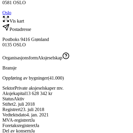
0581
OSLO
Oslo
Vis kart
Postadresse
Postboks 9416 Grønland
0135
OSLO
Organisasjonsform
Aksjeselskap
Bransje
Oppføring av bygninger
(
41.000
)
Sektor
Private aksjeselskaper mv.
Aksjekapital
13 628 342 kr
Status
Aktiv
Stiftet
2. juli 2018
Registrert
23. juli 2018
Vedtektsdato
4. jan. 2021
MVA-registrert
Ja
Foretaksregisteret
Ja
Del av konsern
Ja