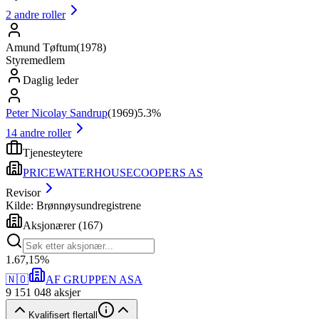
2
andre roller
Amund Tøftum
(
1978
)
Styremedlem
Daglig leder
Peter Nicolay Sandrup
(
1969
)
5.3%
14
andre roller
Tjenesteytere
PRICEWATERHOUSECOOPERS AS
Revisor
Kilde: Brønnøysundregistrene
Aksjonærer
(
167
)
1
.
67,15
%
🇳🇴
AF GRUPPEN ASA
9 151 048
aksjer
Kvalifisert flertall