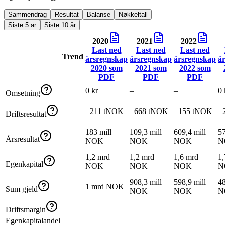
Sammendrag
Resultat
Balanse
Nøkkeltall
Siste 5 år
Siste 10 år
2020
2021
2022
Last ned
Last ned
Last ned
Trend
årsregnskap
årsregnskap
årsregnskap
å
2020
som
2021
som
2022
som
PDF
PDF
PDF
0 kr
–
–
0 
Omsetning
−211 tNOK
−668 tNOK
−155 tNOK
−
Driftsresultat
183 mill
109,3 mill
609,4 mill
57
Årsresultat
NOK
NOK
NOK
N
1,2 mrd
1,2 mrd
1,6 mrd
1,
Egenkapital
NOK
NOK
NOK
N
908,3 mill
598,9 mill
48
1 mrd NOK
Sum gjeld
NOK
NOK
N
–
–
–
–
Driftsmargin
Egenkapitalandel