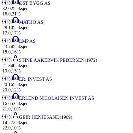
🇳🇴
ØST BYGG AS
32 025
aksjer
16
.
0,21
%
🇳🇴
MATHO AS
28 105
aksjer
17
.
0,17
%
🇳🇴
LMP AS
23 745
aksjer
18
.
0,16
%
🇳🇴
STINE AAKERVIK PEDERSEN
(
1972
)
21 840
aksjer
19
.
0,15
%
🇳🇴
ER. INVEST AS
20 165
aksjer
20
.
0,12
%
🇳🇴
ERLEND NICOLAISEN INVEST AS
16 653
aksjer
21
.
0,10
%
🇳🇴
GEIR HENJESAND
(
1969
)
14 272
aksjer
22
.
0,10
%