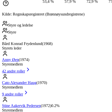
53,4 %
57,9 %
72,9 %
7
Kilde: Regnskapsregisteret (Brønnøysundregistrene)
Styre og ledelse
Styre
Bård Konrad Frydenlund
(
1968
)
Styrets leder
Anny Øen
(
1974
)
Styremedlem
42
andre roller
Cato Alexander Haug
(
1970
)
Styremedlem
9
andre roller
Stine Aakervik Pedersen
(
1972
)
0.2%
Styremedlem