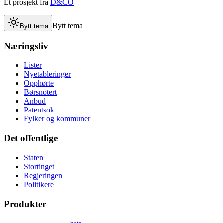
Et prosjekt fra
D&CO
Bytt tema
Bytt tema
Næringsliv
Lister
Nyetableringer
Opphørte
Børsnotert
Anbud
Patentsok
Fylker og kommuner
Det offentlige
Staten
Stortinget
Regjeringen
Politikere
Produkter
beta