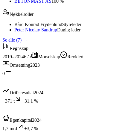
BETONMAST AS
100 %
Nøkkelroller
Bård Konrad Frydenlund
Styreleder
Peter Nicolay Sandrup
Daglig leder
Se alle (7)
→
Regnskap
2019–2024
6
år
Morselskap
Revidert
Omsetning
2023
0
–
Driftsresultat
2024
−371 t
−31,1 %
Egenkapital
2024
1,7 mrd
+3,7 %