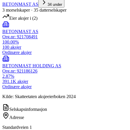
BETONMAST AS
34
under
3
morselskap
er
·
35
datterselskap
er
Eier aksjer i
(
2
)
BETONMAST AS
Org.nr:
921708491
100.00
%
100
aksjer
Ordinære aksjer
BETONMAST HOLDING AS
Org.nr:
921186126
2.87
%
391.1K
aksjer
Ordinære aksjer
Kilde: Skatteetaten aksjeeierboken 2024
Selskapsinformasjon
Adresse
Standardveien 1