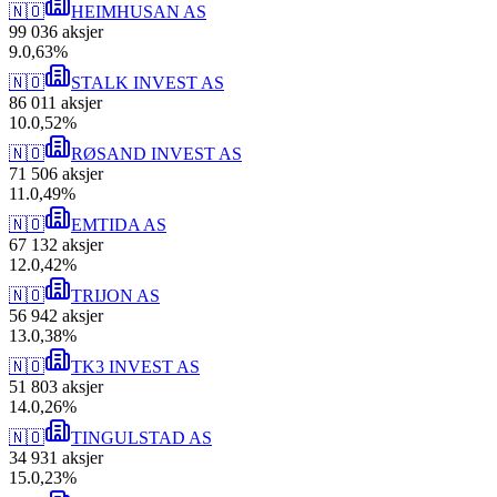
🇳🇴
HEIMHUSAN AS
99 036
aksjer
9
.
0,63
%
🇳🇴
STALK INVEST AS
86 011
aksjer
10
.
0,52
%
🇳🇴
RØSAND INVEST AS
71 506
aksjer
11
.
0,49
%
🇳🇴
EMTIDA AS
67 132
aksjer
12
.
0,42
%
🇳🇴
TRIJON AS
56 942
aksjer
13
.
0,38
%
🇳🇴
TK3 INVEST AS
51 803
aksjer
14
.
0,26
%
🇳🇴
TINGULSTAD AS
34 931
aksjer
15
.
0,23
%