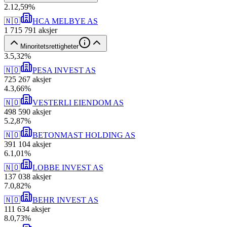
2
.
12,59
%
🇳🇴
HCA MELBYE AS
1 715 791
aksjer
Minoritetsrettigheter
3
.
5,32
%
🇳🇴
PESA INVEST AS
725 267
aksjer
4
.
3,66
%
🇳🇴
VESTERLI EIENDOM AS
498 590
aksjer
5
.
2,87
%
🇳🇴
BETONMAST HOLDING AS
391 104
aksjer
6
.
1,01
%
🇳🇴
LOBBE INVEST AS
137 038
aksjer
7
.
0,82
%
🇳🇴
BEHR INVEST AS
111 634
aksjer
8
.
0,73
%