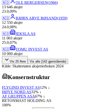
🇳🇴
OLE BERGERSEN
(
1966
)
13 646
aksjer
23
.
0,09
%
🇳🇴
BJØRN ARVE RØSAND
(
1959
)
12 550
aksjer
24
.
0,08
%
🇳🇴
JEKSLA AS
11 003
aksjer
25
.
0,07
%
🇳🇴
TOMU INVEST AS
10 000
aksjer
Vis
25
flere
Vis alle (
142
gjenstående)
Kilde: Skatteetaten aksjeeierboken 2024
Konsernstruktur
FLYGIND INVEST AS
12
% ↓
HØYE NORD AS
32
% ↓
AF GRUPPEN ASA
67
% ↓
BETONMAST HOLDING AS
100
%