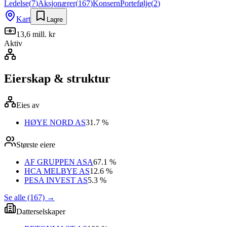
Ledelse
(
7
)
Aksjonærer
(
167
)
Konsern
Portefølje
(
2
)
Kart
Lagre
13,6 mill. kr
Aktiv
Eierskap & struktur
Eies av
HØYE NORD AS
31.7 %
Største eiere
AF GRUPPEN ASA
67.1 %
HCA MELBYE AS
12.6 %
PESA INVEST AS
5.3 %
Se alle (167)
→
Datterselskaper