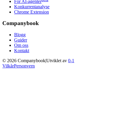
For AI-agenter
Konkurrentanalyse
Chrome Extension
Companybook
Blogg
Guider
Om oss
Kontakt
©
2026
Companybook
|
Utviklet av
0-1
Vilkår
Personvern