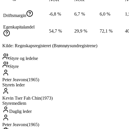
-6,8 %
6,7 %
6,0 %
1
Driftsmargin
Egenkapitalandel
54,7 %
29,9 %
72,1 %
4
Kilde: Regnskapsregisteret (Brønnøysundregistrene)
Styre og ledelse
Styre
Peter Jeavons
(
1965
)
Styrets leder
Kevin Tser Fah Chin
(
1973
)
Styremedlem
Daglig leder
Peter Jeavons
(
1965
)