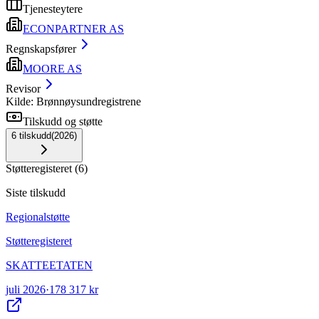
Tjenesteytere
ECONPARTNER AS
Regnskapsfører
MOORE AS
Revisor
Kilde: Brønnøysundregistrene
Tilskudd og støtte
6
tilskudd
(
2026
)
Støtteregisteret
(
6
)
Siste tilskudd
Regionalstøtte
Støtteregisteret
SKATTEETATEN
juli 2026
·
178 317 kr