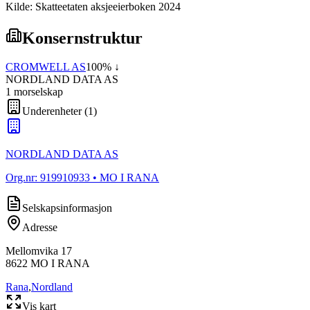
Kilde: Skatteetaten aksjeeierboken 2024
Konsernstruktur
CROMWELL AS
100
% ↓
NORDLAND DATA AS
1
morselskap
Underenheter
(
1
)
NORDLAND DATA AS
Org.nr:
919910933
• MO I RANA
Selskapsinformasjon
Adresse
Mellomvika 17
8622
MO I RANA
Rana
,
Nordland
Vis kart