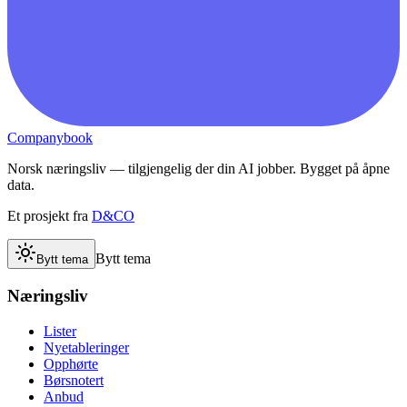
Companybook
Norsk næringsliv — tilgjengelig der din AI jobber. Bygget på åpne
data.
Et prosjekt fra
D&CO
Bytt tema
Bytt tema
Næringsliv
Lister
Nyetableringer
Opphørte
Børsnotert
Anbud