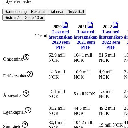
Høyere er bedre.
Sammendrag
Resultat
Balanse
Nøkkeltall
Siste 5 år
Siste 10 år
2020
2021
2022
Last ned
Last ned
Last ned
Trend
årsregnskap
årsregnskap
årsregnskap
å
2020
som
2021
som
2022
som
PDF
PDF
PDF
62,9 mill
164,1 mill
81,6 mill
16
Omsetning
NOK
NOK
NOK
N
−4,3 mill
10,9 mill
4,9 mill
2,
Driftsresultat
NOK
NOK
NOK
N
−5,1 mill
1,2 mill
2,
5 mill NOK
Årsresultat
NOK
NOK
N
36,2 mill
44,5 mill
49,2 mill
28
Egenkapital
NOK
NOK
NOK
N
30,1 mill
104,2 mill
41
19 mill NOK
Sum gjeld
NOK
NOK
N