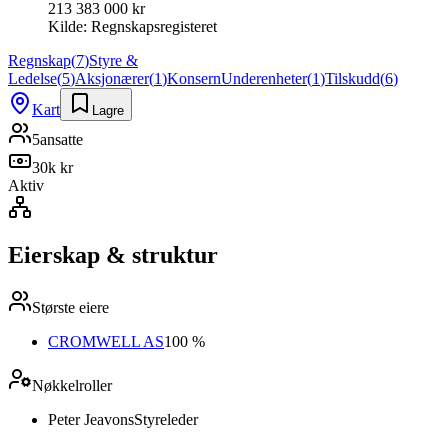
213 383 000 kr
Kilde:
Regnskapsregisteret
Regnskap
(
7
)
Styre &
Ledelse
(
5
)
Aksjonærer
(
1
)
Konsern
Underenheter
(
1
)
Tilskudd
(
6
)
Kart
Lagre
5
ansatte
30k kr
Aktiv
Eierskap & struktur
Største eiere
CROMWELL AS
100 %
Nøkkelroller
Peter Jeavons
Styreleder