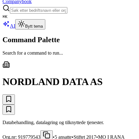
Companybook
⌘
K
AI
Bytt tema
Command Palette
Search for a command to run...
NORDLAND DATA AS
Databehandling, datalagring og tilknyttede tjenester.
Org.nr:
919779543
•
5
ansatte
•
Stiftet
2017
•
MO I RANA