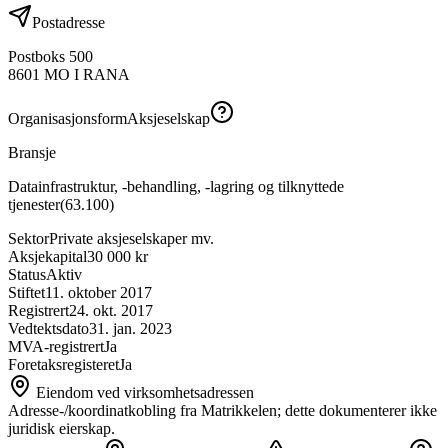
Postadresse
Postboks 500
8601
MO I RANA
Organisasjonsform
Aksjeselskap
Bransje
Datainfrastruktur, -behandling, -lagring og tilknyttede
tjenester
(
63.100
)
Sektor
Private aksjeselskaper mv.
Aksjekapital
30 000 kr
Status
Aktiv
Stiftet
11. oktober 2017
Registrert
24. okt. 2017
Vedtektsdato
31. jan. 2023
MVA-registrert
Ja
Foretaksregisteret
Ja
Eiendom ved virksomhetsadressen
Adresse-/koordinatkobling fra Matrikkelen; dette dokumenterer ikke
juridisk eierskap.