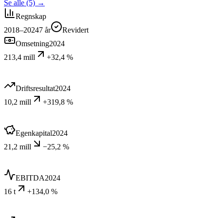
Se alle (5)
→
Regnskap
2018–2024
7
år
Revidert
Omsetning
2024
213,4 mill
+32,4 %
Driftsresultat
2024
10,2 mill
+319,8 %
Egenkapital
2024
21,2 mill
−25,2 %
EBITDA
2024
16 t
+134,0 %