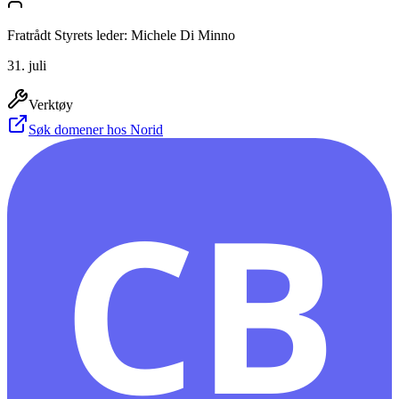
Fratrådt Styrets leder: Michele Di Minno
31. juli
Verktøy
Søk domener hos Norid
CB