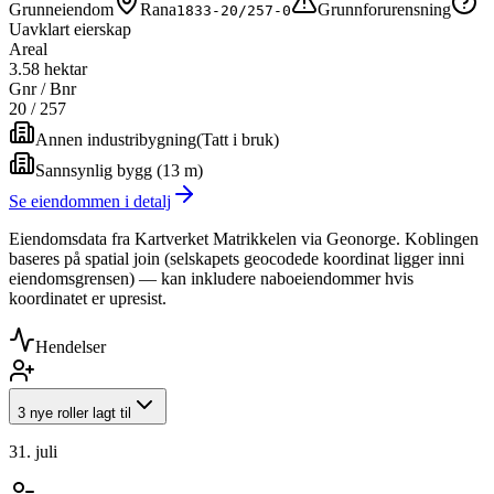
Grunneiendom
Rana
Grunnforurensning
1833-20/257-0
Uavklart eierskap
Areal
3.58 hektar
Gnr / Bnr
20
/
257
Annen industribygning
(
Tatt i bruk
)
Sannsynlig bygg (13 m)
Se eiendommen i detalj
Eiendomsdata fra Kartverket Matrikkelen via Geonorge. Koblingen
baseres på spatial join (selskapets geocodede koordinat ligger inni
eiendomsgrensen) — kan inkludere naboeiendommer hvis
koordinatet er upresist.
Hendelser
3 nye roller lagt til
31. juli