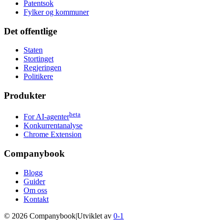
Patentsok
Fylker og kommuner
Det offentlige
Staten
Stortinget
Regjeringen
Politikere
Produkter
beta
For AI-agenter
Konkurrentanalyse
Chrome Extension
Companybook
Blogg
Guider
Om oss
Kontakt
©
2026
Companybook
|
Utviklet av
0-1