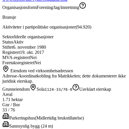
Organisasjonsform
Forening/lag/innretning
Bransje
Aktiviteter i partipolitiske organisasjoner
(
94.920
)
Sektor
Ideelle organisasjoner
Status
Aktiv
Stiftet
6. november 1980
Registrert
19. okt. 2017
MVA-registrert
Nei
Foretaksregisteret
Nei
Eiendom ved virksomhetsadressen
Adresse-/koordinatkobling fra Matrikkelen; dette dokumenterer ikke
juridisk eierskap.
Grunneiendom
Sola
Uavklart eierskap
1124-33/76-0
Areal
1.71 hektar
Gnr / Bnr
33
/
76
Parkeringshus
(
Midlertidig brukstillatelse
)
Sannsynlig bygg (24 m)