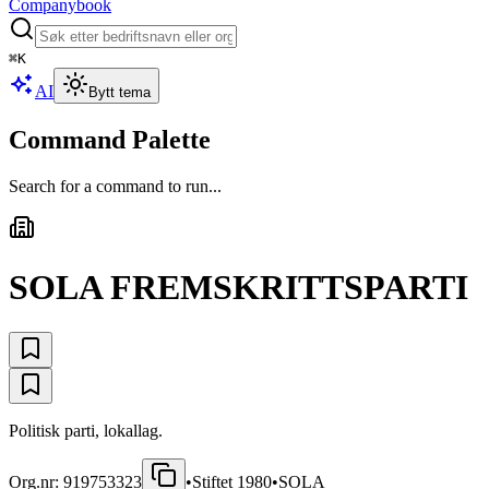
Companybook
⌘
K
AI
Bytt tema
Command Palette
Search for a command to run...
SOLA FREMSKRITTSPARTI
Politisk parti, lokallag.
Org.nr:
919753323
•
Stiftet
1980
•
SOLA