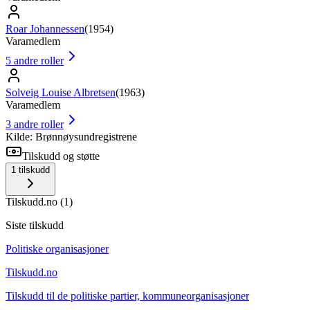
Roar Johannessen
(
1954
)
Varamedlem
5
andre roller
Solveig Louise Albretsen
(
1963
)
Varamedlem
3
andre roller
Kilde: Brønnøysundregistrene
Tilskudd og støtte
1
tilskudd
Tilskudd.no
(
1
)
Siste tilskudd
Politiske organisasjoner
Tilskudd.no
Tilskudd til de politiske partier, kommuneorganisasjoner