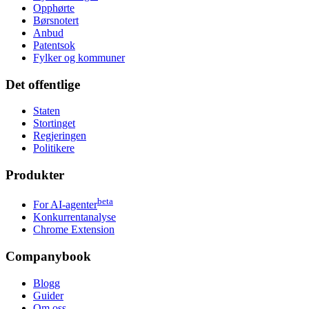
Opphørte
Børsnotert
Anbud
Patentsok
Fylker og kommuner
Det offentlige
Staten
Stortinget
Regjeringen
Politikere
Produkter
beta
For AI-agenter
Konkurrentanalyse
Chrome Extension
Companybook
Blogg
Guider
Om oss