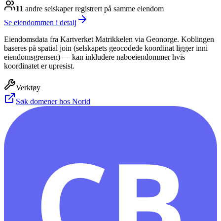
11
andre selskap
er
registrert på samme eiendom
Se eiendommen i detalj
Eiendomsdata fra Kartverket Matrikkelen via Geonorge. Koblingen
baseres på spatial join (selskapets geocodede koordinat ligger inni
eiendomsgrensen) — kan inkludere naboeiendommer hvis
koordinatet er upresist.
Verktøy
Søk domener hos Norid
CB