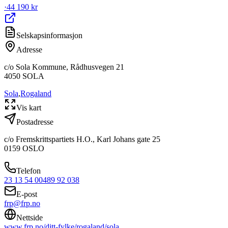
·
44 190 kr
Selskapsinformasjon
Adresse
c/o Sola Kommune, Rådhusvegen 21
4050
SOLA
Sola
,
Rogaland
Vis kart
Postadresse
c/o Fremskrittspartiets H.O., Karl Johans gate 25
0159
OSLO
Telefon
23 13 54 00
489 92 038
E-post
frp@frp.no
Nettside
www.frp.no/ditt-fylke/rogaland/sola