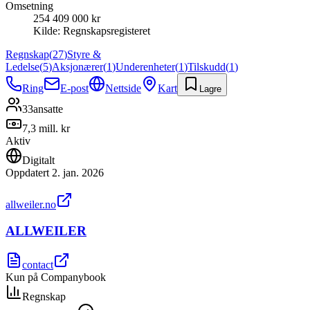
Omsetning
254 409 000 kr
Kilde:
Regnskapsregisteret
Regnskap
(
27
)
Styre &
Ledelse
(
5
)
Aksjonærer
(
1
)
Underenheter
(
1
)
Tilskudd
(
1
)
Ring
E-post
Nettside
Kart
Lagre
33
ansatte
7,3 mill. kr
Aktiv
Digitalt
Oppdatert
2. jan. 2026
allweiler.no
ALLWEILER
contact
Kun på Companybook
Regnskap