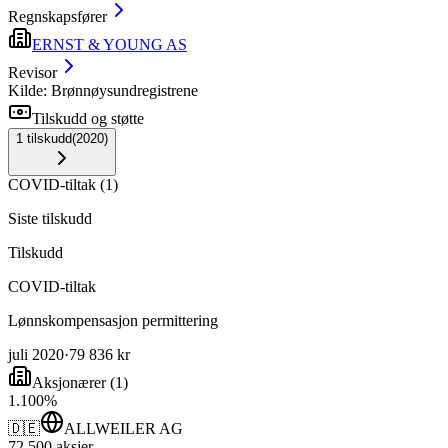
Regnskapsfører
ERNST & YOUNG AS
Revisor
Kilde: Brønnøysundregistrene
Tilskudd og støtte
1
tilskudd
(
2020
)
COVID-tiltak
(
1
)
Siste tilskudd
Tilskudd
COVID-tiltak
Lønnskompensasjon permittering
juli 2020
·
79 836 kr
Aksjonærer
(
1
)
1
.
100
%
🇩🇪
ALLWEILER AG
72 500
aksjer