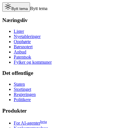
Bytt tema
Bytt tema
Næringsliv
Lister
Nyetableringer
Opphørte
Børsnotert
Anbud
Patentsok
Fylker og kommuner
Det offentlige
Staten
Stortinget
Regjeringen
Politikere
Produkter
beta
For AI-agenter