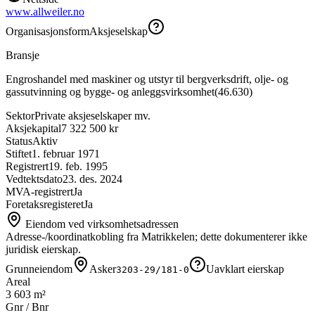
www.allweiler.no
Organisasjonsform
Aksjeselskap
Bransje
Engroshandel med maskiner og utstyr til bergverksdrift, olje- og
gassutvinning og bygge- og anleggsvirksomhet
(
46.630
)
Sektor
Private aksjeselskaper mv.
Aksjekapital
7 322 500 kr
Status
Aktiv
Stiftet
1. februar 1971
Registrert
19. feb. 1995
Vedtektsdato
23. des. 2024
MVA-registrert
Ja
Foretaksregisteret
Ja
Eiendom ved virksomhetsadressen
Adresse-/koordinatkobling fra Matrikkelen; dette dokumenterer ikke
juridisk eierskap.
Grunneiendom
Asker
Uavklart eierskap
3203-29/181-0
Areal
3 603 m²
Gnr / Bnr