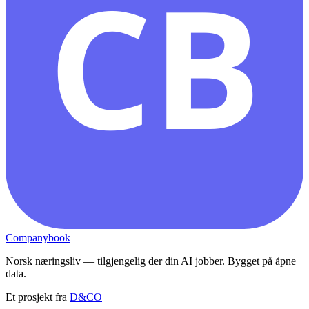
CB
Companybook
Norsk næringsliv — tilgjengelig der din AI jobber. Bygget på åpne
data.
Et prosjekt fra
D&CO