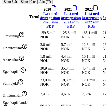
Siste 5 år
Siste 10 år
Alle (27)
2020
2021
2022
Last ned
Last ned
Last ned
Trend
årsregnskap
årsregnskap
årsregnskap
å
2020
som
2021
som
2022
som
PDF
PDF
PDF
159,5 mill
125,6 mill
165,1 mill
21
Omsetning
NOK
NOK
NOK
N
3,8 mill
5,7 mill
12,8 mill
26
Driftsresultat
NOK
NOK
NOK
N
1,8 mill
4,4 mill
10,1 mill
21
Årsresultat
NOK
NOK
NOK
N
30,9 mill
35,3 mill
45,4 mill
59
Egenkapital
NOK
NOK
NOK
N
23,9 mill
18,3 mill
17,1 mill
29
Sum gjeld
NOK
NOK
NOK
N
2,4 %
4,6 %
7,8 %
1
Driftsmargin
Egenkapitalandel
56,4 %
65,8 %
72,7 %
6