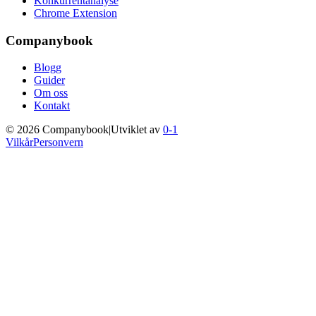
Konkurrentanalyse
Chrome Extension
Companybook
Blogg
Guider
Om oss
Kontakt
©
2026
Companybook
|
Utviklet av
0-1
Vilkår
Personvern