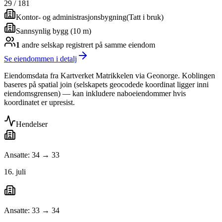
29
/
181
Kontor- og administrasjonsbygning
(
Tatt i bruk
)
Sannsynlig bygg (10 m)
1
andre selskap
registrert på samme eiendom
Se eiendommen i detalj
Eiendomsdata fra Kartverket Matrikkelen via Geonorge. Koblingen
baseres på spatial join (selskapets geocodede koordinat ligger inni
eiendomsgrensen) — kan inkludere naboeiendommer hvis
koordinatet er upresist.
Hendelser
Ansatte: 34 → 33
16. juli
Ansatte: 33 → 34