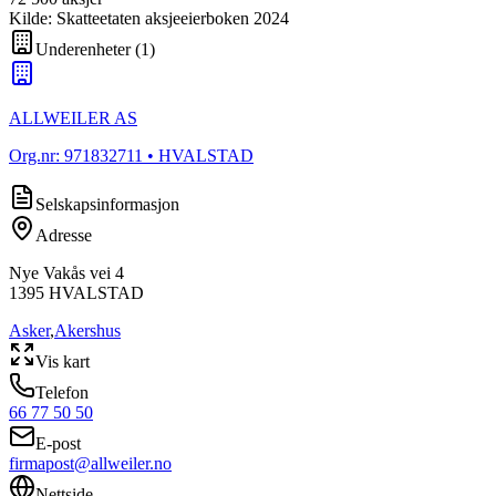
Kilde: Skatteetaten aksjeeierboken 2024
Underenheter
(
1
)
ALLWEILER AS
Org.nr:
971832711
• HVALSTAD
Selskapsinformasjon
Adresse
Nye Vakås vei 4
1395
HVALSTAD
Asker
,
Akershus
Vis kart
Telefon
66 77 50 50
E-post
firmapost@allweiler.no
Nettside