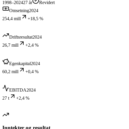
1998–2024
27
år
Revidert
Omsetning
2024
254,4 mill
+18,5 %
Driftsresultat
2024
26,7 mill
+2,4 %
Egenkapital
2024
60,2 mill
+0,4 %
EBITDA
2024
27 t
+2,4 %
Inntekter og resultat