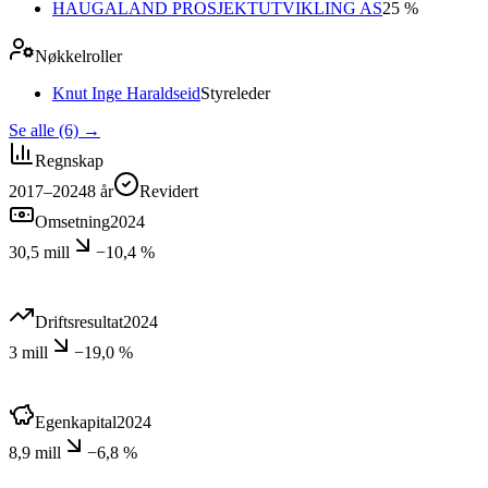
HAUGALAND PROSJEKTUTVIKLING AS
25 %
Nøkkelroller
Knut Inge Haraldseid
Styreleder
Se alle (6)
→
Regnskap
2017–2024
8
år
Revidert
Omsetning
2024
30,5 mill
−10,4 %
Driftsresultat
2024
3 mill
−19,0 %
Egenkapital
2024
8,9 mill
−6,8 %