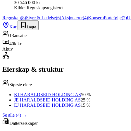
30 546 000 kr
Kilde:
Regnskapsregisteret
Regnskap
(
8
)
Styre & Ledelse
(
6
)
Aksjonærer
(
4
)
Konsern
Portefølje
(
2
)
U
Kart
Lagre
13
ansatte
40k kr
Aktiv
Eierskap & struktur
Største eiere
KI HARALDSEID HOLDING AS
50 %
JE HARALDSEID HOLDING AS
25 %
EJ HARALDSEID HOLDING AS
15 %
Se alle (4)
→
Datterselskaper