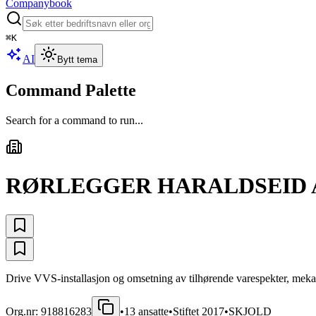
Companybook
⌘
K
AI
Bytt tema
Command Palette
Search for a command to run...
RØRLEGGER HARALDSEID 
Drive VVS-installasjon og omsetning av tilhørende varespekter, mekani
Org.nr:
918816283
•
13
ansatte
•
Stiftet
2017
•
SKJOLD