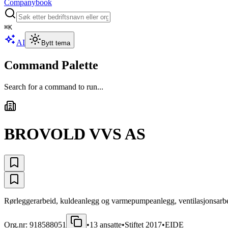
Companybook
⌘
K
AI
Bytt tema
Command Palette
Search for a command to run...
BROVOLD VVS AS
Rørleggerarbeid, kuldeanlegg og varmepumpeanlegg, ventilasjonsarb
Org.nr:
918588051
•
13
ansatte
•
Stiftet
2017
•
EIDE