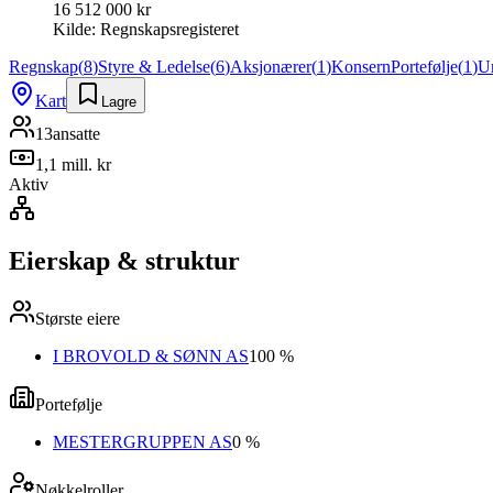
16 512 000 kr
Kilde:
Regnskapsregisteret
Regnskap
(
8
)
Styre & Ledelse
(
6
)
Aksjonærer
(
1
)
Konsern
Portefølje
(
1
)
U
Kart
Lagre
13
ansatte
1,1 mill. kr
Aktiv
Eierskap & struktur
Største eiere
I BROVOLD & SØNN AS
100 %
Portefølje
MESTERGRUPPEN AS
0 %
Nøkkelroller