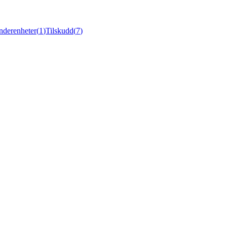
nderenheter
(
1
)
Tilskudd
(
7
)