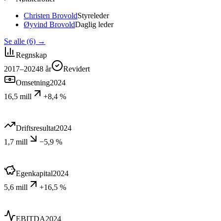
Christen Brovold
Styreleder
Øyvind Brovold
Daglig leder
Se alle (6)
→
Regnskap
2017–2024
8
år
Revidert
Omsetning
2024
16,5 mill
+8,4 %
Driftsresultat
2024
1,7 mill
−5,9 %
Egenkapital
2024
5,6 mill
+16,5 %
EBITDA
2024