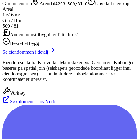
Grunneiendom
Arendal
Uavklart eierskap
4203-509/81-0
Areal
1 616 m²
Gnr / Bnr
509
/
81
Annen industribygning
(
Tatt i bruk
)
Bekreftet bygg
Se eiendommen i detalj
Eiendomsdata fra Kartverket Matrikkelen via Geonorge. Koblingen
baseres på spatial join (selskapets geocodede koordinat ligger inni
eiendomsgrensen) — kan inkludere naboeiendommer hvis
koordinatet er upresist.
Verktøy
Søk domener hos Norid