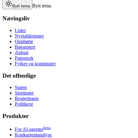
Bytt tema
Bytt tema
Næringsliv
Lister
Nyetableringer
Opphørte
Børsnotert
Anbud
Patentsok
Fylker og kommuner
Det offentlige
Staten
Stortinget
Regjeringen
Politikere
Produkter
beta
For AI-agenter
Konkurrentanalyse