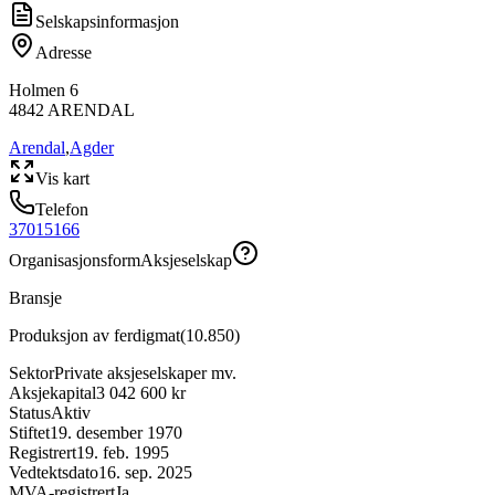
Selskapsinformasjon
Adresse
Holmen 6
4842
ARENDAL
Arendal
,
Agder
Vis kart
Telefon
37015166
Organisasjonsform
Aksjeselskap
Bransje
Produksjon av ferdigmat
(
10.850
)
Sektor
Private aksjeselskaper mv.
Aksjekapital
3 042 600 kr
Status
Aktiv
Stiftet
19. desember 1970
Registrert
19. feb. 1995
Vedtektsdato
16. sep. 2025
MVA-registrert
Ja