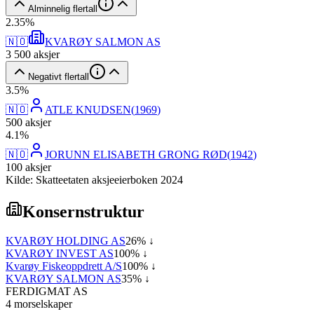
Alminnelig flertall
2
.
35
%
🇳🇴
KVARØY SALMON AS
3 500
aksjer
Negativt flertall
3
.
5
%
🇳🇴
ATLE KNUDSEN
(
1969
)
500
aksjer
4
.
1
%
🇳🇴
JORUNN ELISABETH GRONG RØD
(
1942
)
100
aksjer
Kilde: Skatteetaten aksjeeierboken 2024
Konsernstruktur
KVARØY HOLDING AS
26
% ↓
KVARØY INVEST AS
100
% ↓
Kvarøy Fiskeoppdrett A/S
100
% ↓
KVARØY SALMON AS
35
% ↓
FERDIGMAT AS
4
morselskap
er