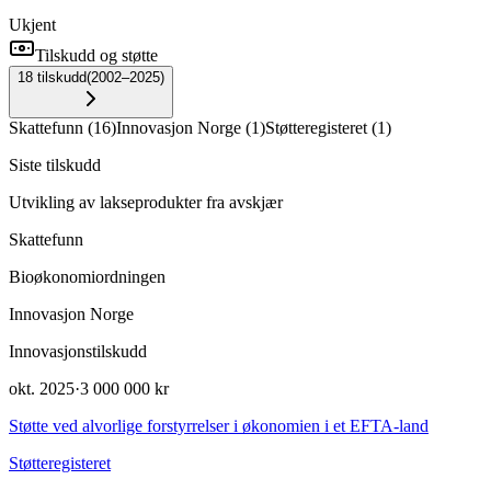
Ukjent
Tilskudd og støtte
18
tilskudd
(
2002–2025
)
Skattefunn
(
16
)
Innovasjon Norge
(
1
)
Støtteregisteret
(
1
)
Siste tilskudd
Utvikling av lakseprodukter fra avskjær
Skattefunn
Bioøkonomiordningen
Innovasjon Norge
Innovasjonstilskudd
okt. 2025
·
3 000 000 kr
Støtte ved alvorlige forstyrrelser i økonomien i et EFTA-land
Støtteregisteret