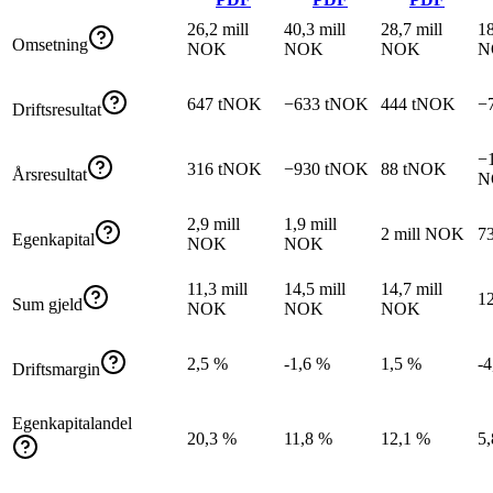
26,2 mill
40,3 mill
28,7 mill
18
Omsetning
NOK
NOK
NOK
N
647 tNOK
−633 tNOK
444 tNOK
−
Driftsresultat
−1
316 tNOK
−930 tNOK
88 tNOK
Årsresultat
N
2,9 mill
1,9 mill
2 mill NOK
7
Egenkapital
NOK
NOK
11,3 mill
14,5 mill
14,7 mill
1
Sum gjeld
NOK
NOK
NOK
2,5 %
-1,6 %
1,5 %
-4
Driftsmargin
Egenkapitalandel
20,3 %
11,8 %
12,1 %
5