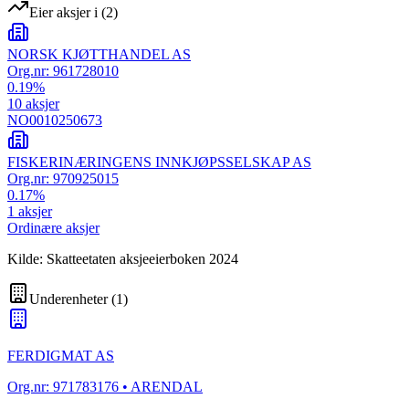
Eier aksjer i
(
2
)
NORSK KJØTTHANDEL AS
Org.nr:
961728010
0.19
%
10
aksjer
NO0010250673
FISKERINÆRINGENS INNKJØPSSELSKAP AS
Org.nr:
970925015
0.17
%
1
aksjer
Ordinære aksjer
Kilde: Skatteetaten aksjeeierboken 2024
Underenheter
(
1
)
FERDIGMAT AS
Org.nr:
971783176
• ARENDAL