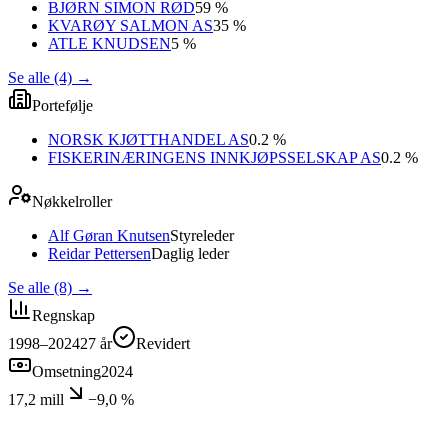
BJØRN SIMON RØD
59 %
KVARØY SALMON AS
35 %
ATLE KNUDSEN
5 %
Se alle (4)
→
Portefølje
NORSK KJØTTHANDEL AS
0.2 %
FISKERINÆRINGENS INNKJØPSSELSKAP AS
0.2 %
Nøkkelroller
Alf Gøran Knutsen
Styreleder
Reidar Pettersen
Daglig leder
Se alle (8)
→
Regnskap
1998–2024
27
år
Revidert
Omsetning
2024
17,2 mill
−9,0 %