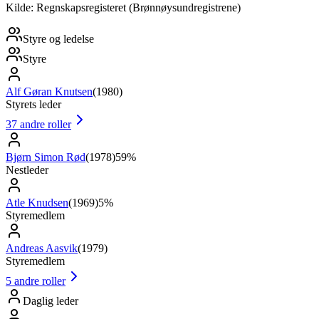
Kilde: Regnskapsregisteret (Brønnøysundregistrene)
Styre og ledelse
Styre
Alf Gøran Knutsen
(
1980
)
Styrets leder
37
andre roller
Bjørn Simon Rød
(
1978
)
59%
Nestleder
Atle Knudsen
(
1969
)
5%
Styremedlem
Andreas Aasvik
(
1979
)
Styremedlem
5
andre roller
Daglig leder