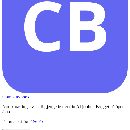
CB
Companybook
Norsk næringsliv — tilgjengelig der din AI jobber. Bygget på åpne
data.
Et prosjekt fra
D&CO