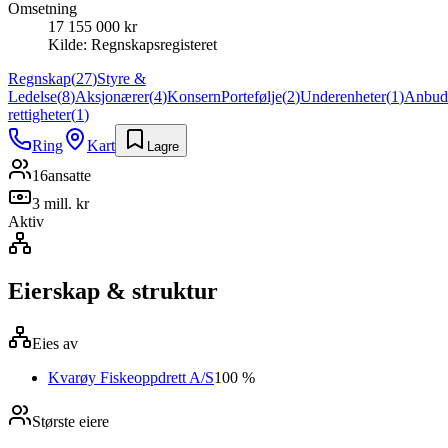
Omsetning
17 155 000 kr
Kilde:
Regnskapsregisteret
Regnskap
(
27
)
Styre &
Ledelse
(
8
)
Aksjonærer
(
4
)
Konsern
Portefølje
(
2
)
Underenheter
(
1
)
Anbud
rettigheter
(
1
)
Ring
Kart
Lagre
16
ansatte
3 mill. kr
Aktiv
Eierskap & struktur
Eies av
Kvarøy Fiskeoppdrett A/S
100 %
Største eiere