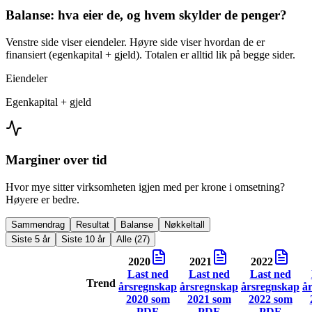
Balanse: hva eier de, og hvem skylder de penger?
Venstre side viser eiendeler. Høyre side viser hvordan de er
finansiert (egenkapital + gjeld). Totalen er alltid lik på begge sider.
Eiendeler
Egenkapital + gjeld
Marginer over tid
Hvor mye sitter virksomheten igjen med per krone i omsetning?
Høyere er bedre.
Sammendrag
Resultat
Balanse
Nøkkeltall
Siste 5 år
Siste 10 år
Alle (27)
2020
2021
2022
Last ned
Last ned
Last ned
Trend
årsregnskap
årsregnskap
årsregnskap
å
2020
som
2021
som
2022
som
PDF
PDF
PDF