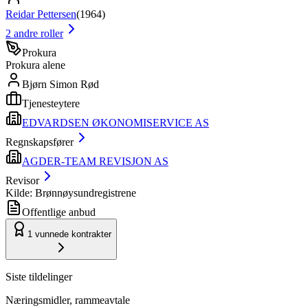
Reidar Pettersen
(
1964
)
2
andre roller
Prokura
Prokura alene
Bjørn Simon Rød
Tjenesteytere
EDVARDSEN ØKONOMISERVICE AS
Regnskapsfører
AGDER-TEAM REVISJON AS
Revisor
Kilde: Brønnøysundregistrene
Offentlige anbud
1
vunnede kontrakter
Siste tildelinger
Næringsmidler, rammeavtale