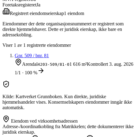
Foretaksregisteret
Ja
Registrert eiendomseierskap
1
eiendom
Eiendommer der dette organisasjonsnummeret er registrert som
direkte hjemmelshaver. Dette er juridisk eierskap, ikke bare en
adressekobling.
Viser
1
av
1
registrerte eiendommer
Gnr.
509
/ bnr.
81
Arendal
1 616 m²
Kontrollert
3. aug. 2026
4203-509/81-0
1/1 · 100 %
Kilde: Kartverket Grunnboken. Kun direkte, juridiske
hjemmelsandeler vises. Konsernselskapers eiendommer inngår ikke
automatisk.
Eiendom ved virksomhetsadressen
Adresse-/koordinatkobling fra Matrikkelen; dette dokumenterer ikke
juridisk eierskap.