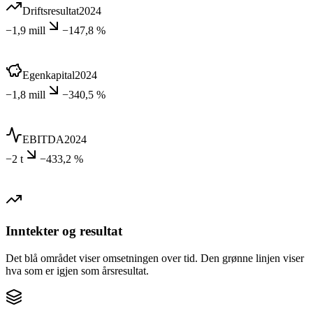
Driftsresultat
2024
−1,9 mill
−147,8 %
Egenkapital
2024
−1,8 mill
−340,5 %
EBITDA
2024
−2 t
−433,2 %
Inntekter og resultat
Det blå området viser omsetningen over tid. Den grønne linjen viser
hva som er igjen som årsresultat.