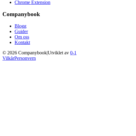
Chrome Extension
Companybook
Blogg
Guider
Om oss
Kontakt
©
2026
Companybook
|
Utviklet av
0-1
Vilkår
Personvern