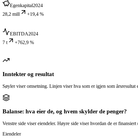
Egenkapital
2024
28,2 mill
+19,4 %
EBITDA
2024
7 t
+762,9 %
Inntekter og resultat
Søyler viser omsetning. Linjen viser hva som er igjen som årsresultat e
Balanse: hva eier de, og hvem skylder de penger?
Venstre side viser eiendeler. Høyre side viser hvordan de er finansiert (
Eiendeler