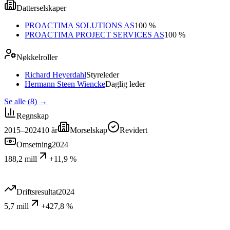
Datterselskaper
PROACTIMA SOLUTIONS AS
100 %
PROACTIMA PROJECT SERVICES AS
100 %
Nøkkelroller
Richard Heyerdahl
Styreleder
Hermann Steen Wiencke
Daglig leder
Se alle (8)
→
Regnskap
2015–2024
10
år
Morselskap
Revidert
Omsetning
2024
188,2 mill
+11,9 %
Driftsresultat
2024
5,7 mill
+427,8 %