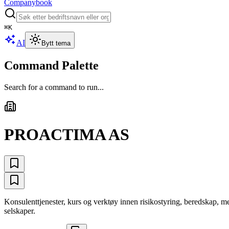
Companybook
⌘
K
AI
Bytt tema
Command Palette
Search for a command to run...
PROACTIMA AS
Konsulenttjenester, kurs og verktøy innen risikostyring, beredskap, 
selskaper.