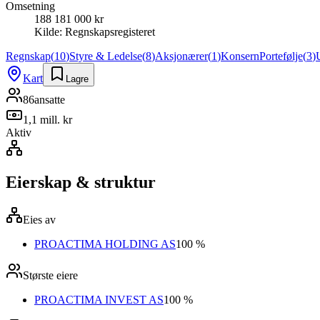
Omsetning
188 181 000 kr
Kilde:
Regnskapsregisteret
Regnskap
(
10
)
Styre & Ledelse
(
8
)
Aksjonærer
(
1
)
Konsern
Portefølje
(
3
)
Kart
Lagre
86
ansatte
1,1 mill. kr
Aktiv
Eierskap & struktur
Eies av
PROACTIMA HOLDING AS
100 %
Største eiere
PROACTIMA INVEST AS
100 %