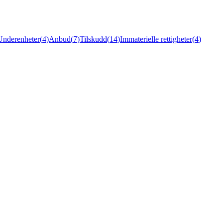
Underenheter
(
4
)
Anbud
(
7
)
Tilskudd
(
14
)
Immaterielle rettigheter
(
4
)