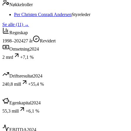
Nøkkelroller
Per Christen Conradi Andersen
Styreleder
Se alle (11)
→
Regnskap
1998–2024
27
år
Revidert
Omsetning
2024
2 mrd
+7,1 %
Driftsresultat
2024
240,8 mill
+55,4 %
Egenkapital
2024
55,3 mill
+6,1 %
EBITDA
2024