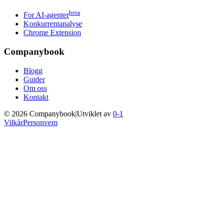
beta
For AI-agenter
Konkurrentanalyse
Chrome Extension
Companybook
Blogg
Guider
Om oss
Kontakt
©
2026
Companybook
|
Utviklet av
0-1
Vilkår
Personvern