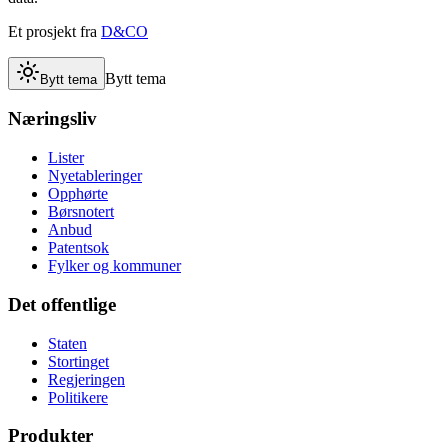
Et prosjekt fra
D&CO
Bytt tema
Bytt tema
Næringsliv
Lister
Nyetableringer
Opphørte
Børsnotert
Anbud
Patentsok
Fylker og kommuner
Det offentlige
Staten
Stortinget
Regjeringen
Politikere
Produkter