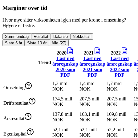
Marginer over tid
Hvor mye sitter virksomheten igjen med per krone i omsetning?
Høyere er bedre.
Sammendrag
Resultat
Balanse
Nøkkeltall
Siste 5 år
Siste 10 år
Alle (27)
2020
2021
2022
Last ned
Last ned
Last ned
Trend
årsregnskap
årsregnskap
årsregnskap
å
2020
som
2021
som
2022
som
PDF
PDF
PDF
1,3 mrd
1,4 mrd
1,7 mrd
1,
Omsetning
NOK
NOK
NOK
N
174,5 mill
207,5 mill
207,5 mill
15
Driftsresultat
NOK
NOK
NOK
N
137,8 mill
163,1 mill
169,8 mill
13
Årsresultat
NOK
NOK
NOK
N
52,1 mill
52,1 mill
52,2 mill
52
Egenkapital
NOK
NOK
NOK
N