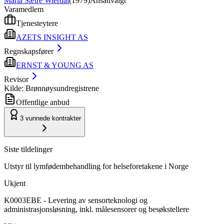
Maria Sætre Wierdal
(
1979
)
Ansattvalgt
Varamedlem
Tjenesteytere
AZETS INSIGHT AS
Regnskapsfører
ERNST & YOUNG AS
Revisor
Kilde: Brønnøysundregistrene
Offentlige anbud
3
vunnede kontrakter
Siste tildelinger
Utstyr til lymfødembehandling for helseforetakene i Norge
Ukjent
K0003EBE - Levering av sensorteknologi og
administrasjonsløsning, inkl. målesensorer og besøkstellere