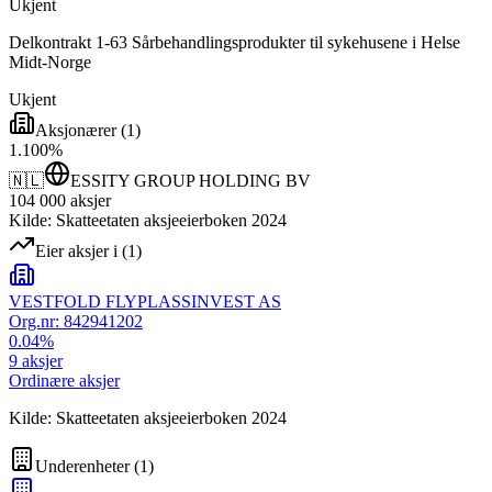
Ukjent
Delkontrakt 1-63 Sårbehandlingsprodukter til sykehusene i Helse
Midt-Norge
Ukjent
Aksjonærer
(
1
)
1
.
100
%
🇳🇱
ESSITY GROUP HOLDING BV
104 000
aksjer
Kilde: Skatteetaten aksjeeierboken 2024
Eier aksjer i
(
1
)
VESTFOLD FLYPLASSINVEST AS
Org.nr:
842941202
0.04
%
9
aksjer
Ordinære aksjer
Kilde: Skatteetaten aksjeeierboken 2024
Underenheter
(
1
)