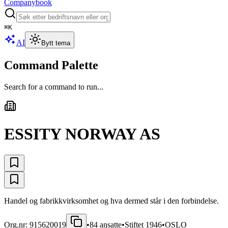
Companybook
⌘
K
AI
Bytt tema
Command Palette
Search for a command to run...
ESSITY NORWAY AS
Handel og fabrikkvirksomhet og hva dermed står i den forbindelse.
Org.nr:
915620019
•
84
ansatte
•
Stiftet
1946
•
OSLO