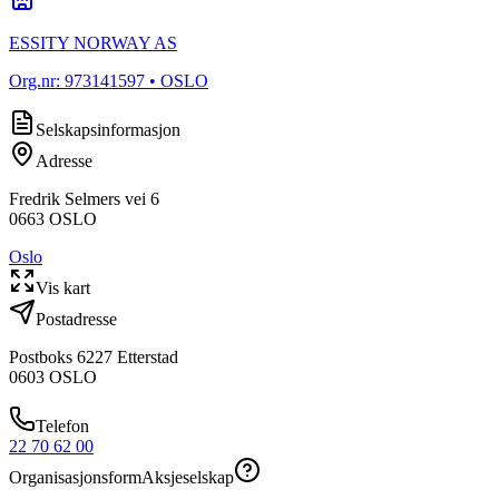
ESSITY NORWAY AS
Org.nr:
973141597
• OSLO
Selskapsinformasjon
Adresse
Fredrik Selmers vei 6
0663
OSLO
Oslo
Vis kart
Postadresse
Postboks 6227 Etterstad
0603
OSLO
Telefon
22 70 62 00
Organisasjonsform
Aksjeselskap