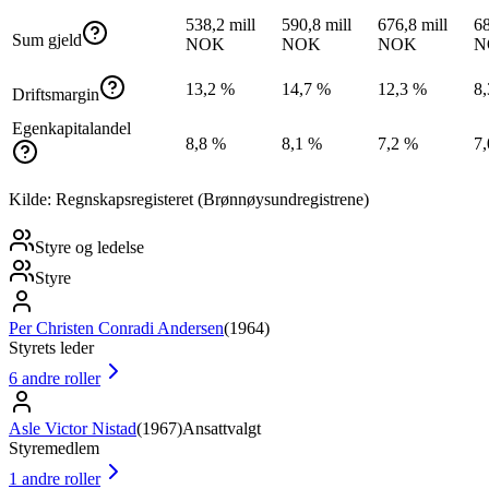
538,2 mill
590,8 mill
676,8 mill
68
Sum gjeld
NOK
NOK
NOK
N
13,2 %
14,7 %
12,3 %
8
Driftsmargin
Egenkapitalandel
8,8 %
8,1 %
7,2 %
7
Kilde: Regnskapsregisteret (Brønnøysundregistrene)
Styre og ledelse
Styre
Per Christen Conradi Andersen
(
1964
)
Styrets leder
6
andre roller
Asle Victor Nistad
(
1967
)
Ansattvalgt
Styremedlem
1
andre roller