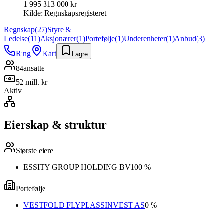
1 995 313 000 kr
Kilde:
Regnskapsregisteret
Regnskap
(
27
)
Styre &
Ledelse
(
11
)
Aksjonærer
(
1
)
Portefølje
(
1
)
Underenheter
(
1
)
Anbud
(
3
)
Ring
Kart
Lagre
84
ansatte
52 mill. kr
Aktiv
Eierskap & struktur
Største eiere
ESSITY GROUP HOLDING BV
100 %
Portefølje
VESTFOLD FLYPLASSINVEST AS
0 %