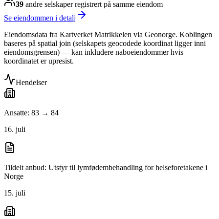
39
andre selskap
er
registrert på samme eiendom
Se eiendommen i detalj
Eiendomsdata fra Kartverket Matrikkelen via Geonorge. Koblingen
baseres på spatial join (selskapets geocodede koordinat ligger inni
eiendomsgrensen) — kan inkludere naboeiendommer hvis
koordinatet er upresist.
Hendelser
Ansatte: 83 → 84
16. juli
Tildelt anbud: Utstyr til lymfødembehandling for helseforetakene i
Norge
15. juli