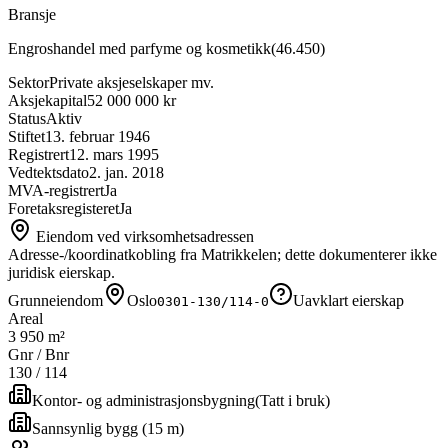
Bransje
Engroshandel med parfyme og kosmetikk
(
46.450
)
Sektor
Private aksjeselskaper mv.
Aksjekapital
52 000 000 kr
Status
Aktiv
Stiftet
13. februar 1946
Registrert
12. mars 1995
Vedtektsdato
2. jan. 2018
MVA-registrert
Ja
Foretaksregisteret
Ja
Eiendom ved virksomhetsadressen
Adresse-/koordinatkobling fra Matrikkelen; dette dokumenterer ikke
juridisk eierskap.
Grunneiendom
Oslo
Uavklart eierskap
0301-130/114-0
Areal
3 950 m²
Gnr / Bnr
130
/
114
Kontor- og administrasjonsbygning
(
Tatt i bruk
)
Sannsynlig bygg (15 m)