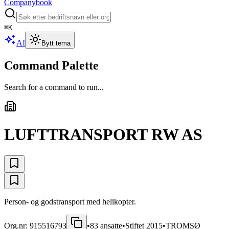
Companybook
⌘
K
AI
Bytt tema
Command Palette
Search for a command to run...
LUFTTRANSPORT RW AS
Person- og godstransport med helikopter.
Org.nr:
915516793
•
83
ansatte
•
Stiftet
2015
•
TROMSØ