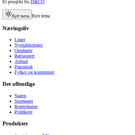
Et prosjekt fra
D&CO
Bytt tema
Bytt tema
Næringsliv
Lister
Nyetableringer
Opphørte
Børsnotert
Anbud
Patentsok
Fylker og kommuner
Det offentlige
Staten
Stortinget
Regjeringen
Politikere
Produkter
beta