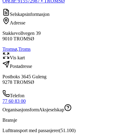
Org.nr:
915572987
• TROMSØ
Selskapsinformasjon
Adresse
Stakkevollvegen 39
9010
TROMSØ
Tromsø
,
Troms
Vis kart
Postadresse
Postboks 3645 Guleng
9278
TROMSØ
Telefon
77 60 83 00
Organisasjonsform
Aksjeselskap
Bransje
Lufttransport med passasjerer
(
51.100
)