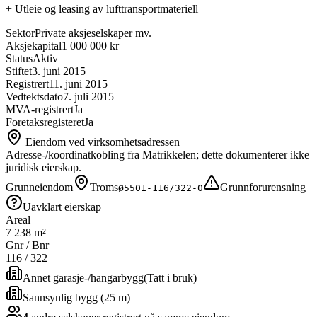
+
Utleie og leasing av lufttransportmateriell
Sektor
Private aksjeselskaper mv.
Aksjekapital
1 000 000 kr
Status
Aktiv
Stiftet
3. juni 2015
Registrert
11. juni 2015
Vedtektsdato
7. juli 2015
MVA-registrert
Ja
Foretaksregisteret
Ja
Eiendom ved virksomhetsadressen
Adresse-/koordinatkobling fra Matrikkelen; dette dokumenterer ikke
juridisk eierskap.
Grunneiendom
Tromsø
Grunnforurensning
5501-116/322-0
Uavklart eierskap
Areal
7 238 m²
Gnr / Bnr
116
/
322
Annet garasje-/hangarbygg
(
Tatt i bruk
)
Sannsynlig bygg (25 m)