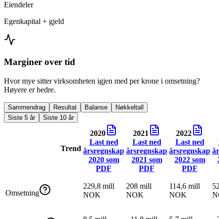
Eiendeler
Egenkapital + gjeld
Marginer over tid
Hvor mye sitter virksomheten igjen med per krone i omsetning?
Høyere er bedre.
Sammendrag
Resultat
Balanse
Nøkkeltall
Siste 5 år
Siste 10 år
2020
2021
2022
Last ned
Last ned
Last ned
Trend
årsregnskap
årsregnskap
årsregnskap
å
2020
som
2021
som
2022
som
PDF
PDF
PDF
229,8 mill
208 mill
114,6 mill
52
Omsetning
NOK
NOK
NOK
N