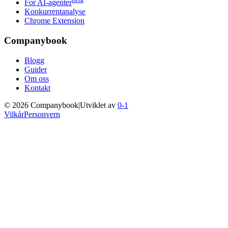
For AI-agenter
Konkurrentanalyse
Chrome Extension
Companybook
Blogg
Guider
Om oss
Kontakt
©
2026
Companybook
|
Utviklet av
0-1
Vilkår
Personvern