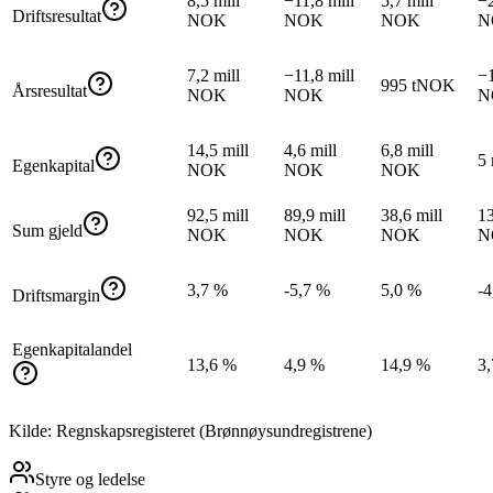
8,5 mill
−11,8 mill
5,7 mill
−2
Driftsresultat
NOK
NOK
NOK
N
7,2 mill
−11,8 mill
−1
995 tNOK
Årsresultat
NOK
NOK
N
14,5 mill
4,6 mill
6,8 mill
5
Egenkapital
NOK
NOK
NOK
92,5 mill
89,9 mill
38,6 mill
13
Sum gjeld
NOK
NOK
NOK
N
3,7 %
-5,7 %
5,0 %
-4
Driftsmargin
Egenkapitalandel
13,6 %
4,9 %
14,9 %
3
Kilde: Regnskapsregisteret (Brønnøysundregistrene)
Styre og ledelse