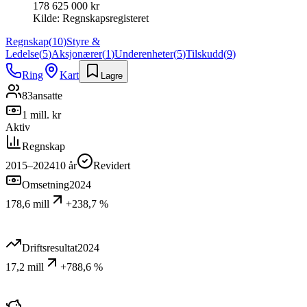
178 625 000 kr
Kilde:
Regnskapsregisteret
Regnskap
(
10
)
Styre &
Ledelse
(
5
)
Aksjonærer
(
1
)
Underenheter
(
5
)
Tilskudd
(
9
)
Ring
Kart
Lagre
83
ansatte
1 mill. kr
Aktiv
Regnskap
2015–2024
10
år
Revidert
Omsetning
2024
178,6 mill
+238,7 %
Driftsresultat
2024
17,2 mill
+788,6 %