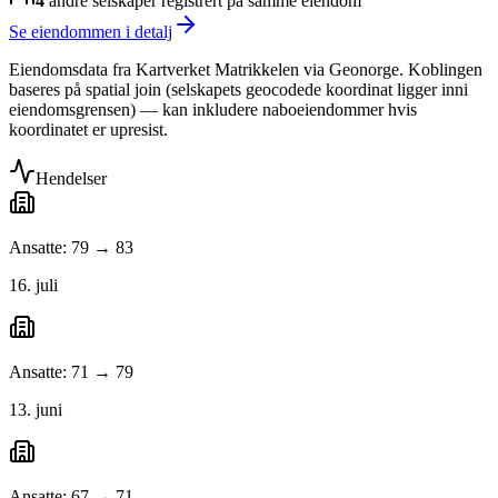
4
andre selskap
er
registrert på samme eiendom
Se eiendommen i detalj
Eiendomsdata fra Kartverket Matrikkelen via Geonorge. Koblingen
baseres på spatial join (selskapets geocodede koordinat ligger inni
eiendomsgrensen) — kan inkludere naboeiendommer hvis
koordinatet er upresist.
Hendelser
Ansatte: 79 → 83
16. juli
Ansatte: 71 → 79
13. juni
Ansatte: 67 → 71