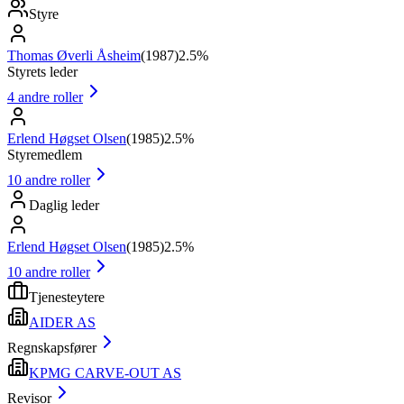
Styre
Thomas Øverli Åsheim
(
1987
)
2.5%
Styrets leder
4
andre roller
Erlend Høgset Olsen
(
1985
)
2.5%
Styremedlem
10
andre roller
Daglig leder
Erlend Høgset Olsen
(
1985
)
2.5%
10
andre roller
Tjenesteytere
AIDER AS
Regnskapsfører
KPMG CARVE-OUT AS
Revisor