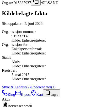
Org.nr:
915337937
•
SILSAND
Kildebelagte fakta
Sist oppdatert:
5. juni 2026
Organisasjonsnummer
915337937
Kilde:
Enhetsregisteret
Organisasjonsform
Enkeltpersonforetak
Kilde:
Enhetsregisteret
Status
Aktiv
Kilde:
Enhetsregisteret
Registrert
5. mai 2015
Kilde:
Enhetsregisteret
Styre & Ledelse
(
2
)
Underenheter
(
1
)
Ring
E-post
Kart
Lagre
Aktiv
Begrenset profil