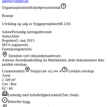
asbog@online.no
Organisasjonsform
Enkeltpersonforetak
Bransje
Utvikling og salg av byggeprosjekter
(
68.120
)
Sektor
Personlig næringsdrivende
Status
Aktiv
Registrert
5. mai 2015
MVA-registrert
Ja
Foretaksregisteret
Ja
Eiendom ved virksomhetsadressen
Adresse-/koordinatkobling fra Matrikkelen; dette dokumenterer ikke
juridisk eierskap.
Grunneiendom
Senja
Uavklart eierskap
5530-62/44-0
Areal
2 349 m²
Gnr / Bnr
62
/
44
Enebolig med hybelleilighet/sokkel
(
Tatt i bruk
)
Bekreftet bygg