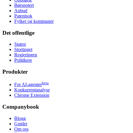
Børsnotert
Anbud
Patentsok
Fylker og kommuner
Det offentlige
Staten
Stortinget
Regjeringen
Politikere
Produkter
beta
For AI-agenter
Konkurrentanalyse
Chrome Extension
Companybook
Blogg
Guider
Om oss