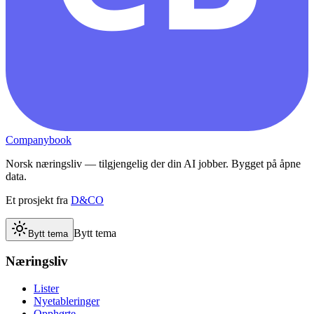
Companybook
Norsk næringsliv — tilgjengelig der din AI jobber. Bygget på åpne
data.
Et prosjekt fra
D&CO
Bytt tema
Bytt tema
Næringsliv
Lister
Nyetableringer
Opphørte