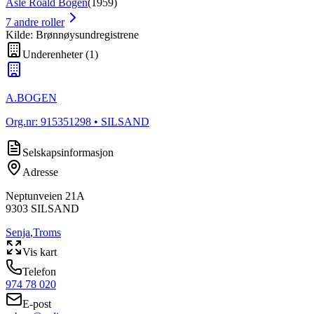
Asle Roald Bogen
(
1959
)
7
andre roller
Kilde: Brønnøysundregistrene
Underenheter
(
1
)
A.BOGEN
Org.nr:
915351298
• SILSAND
Selskapsinformasjon
Adresse
Neptunveien 21A
9303
SILSAND
Senja
,
Troms
Vis kart
Telefon
974 78 020
E-post