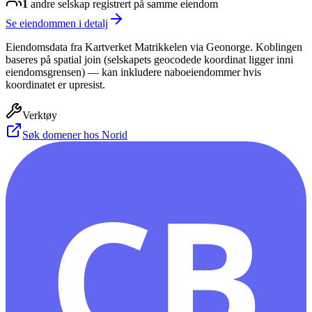
1
andre selskap
registrert på samme eiendom
Se eiendommen i detalj
Eiendomsdata fra Kartverket Matrikkelen via Geonorge. Koblingen
baseres på spatial join (selskapets geocodede koordinat ligger inni
eiendomsgrensen) — kan inkludere naboeiendommer hvis
koordinatet er upresist.
Verktøy
Søk domener hos Norid
CB