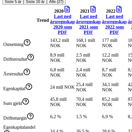
Siste 5 år
Siste 10 år
Alle (27)
2020
2021
2022
Last ned
Last ned
Last ned
Trend
årsregnskap
årsregnskap
årsregnskap
å
2020
som
2021
som
2022
som
PDF
PDF
PDF
143,2 mill
168,1 mill
177 mill
18
Omsetning
NOK
NOK
NOK
N
8,9 mill
2,5 mill
12,2 mill
15
Driftsresultat
NOK
NOK
NOK
N
6,8 mill
2,4 mill
8,7 mill
8,
Årsresultat
NOK
NOK
NOK
N
25,4 mill
34,1 mill
42
24 mill NOK
Egenkapital
NOK
NOK
N
45,8 mill
70,4 mill
85,2 mill
87
Sum gjeld
NOK
NOK
NOK
N
6,2 %
1,5 %
6,9 %
8
Driftsmargin
Egenkapitalandel
34,4 %
26,5 %
28,6 %
3