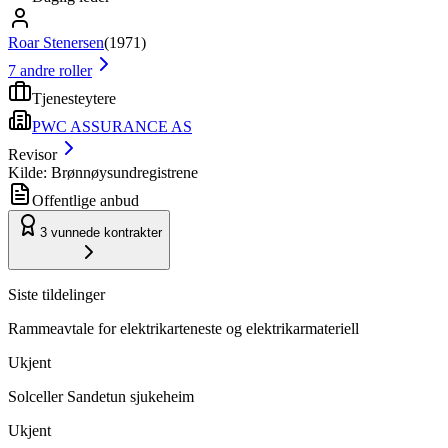
Roar Stenersen
(
1971
)
7
andre roller
Tjenesteytere
PWC ASSURANCE AS
Revisor
Kilde: Brønnøysundregistrene
Offentlige anbud
3
vunnede kontrakter
Siste tildelinger
Rammeavtale for elektrikarteneste og elektrikarmateriell
Ukjent
Solceller Sandetun sjukeheim
Ukjent