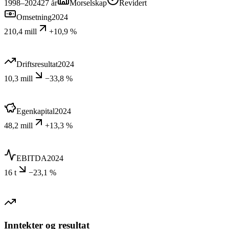
1998–2024
27
år
Morselskap
Revidert
Omsetning
2024
210,4 mill
+10,9 %
Driftsresultat
2024
10,3 mill
−33,8 %
Egenkapital
2024
48,2 mill
+13,3 %
EBITDA
2024
16 t
−23,1 %
Inntekter og resultat