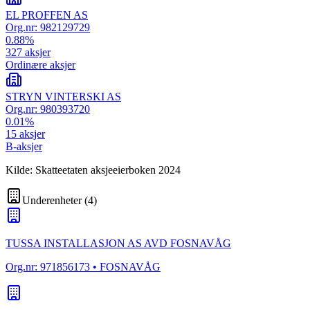
EL PROFFEN AS
Org.nr:
982129729
0.88
%
327
aksjer
Ordinære aksjer
STRYN VINTERSKI AS
Org.nr:
980393720
0.01
%
15
aksjer
B-aksjer
Kilde: Skatteetaten aksjeeierboken 2024
Underenheter
(
4
)
TUSSA INSTALLASJON AS AVD FOSNAVÅG
Org.nr:
971856173
• FOSNAVÅG