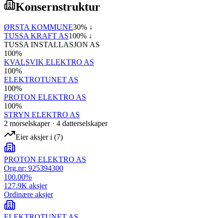
Konsernstruktur
ØRSTA KOMMUNE
30
% ↓
TUSSA KRAFT AS
100
% ↓
TUSSA INSTALLASJON AS
100
%
KVALSVIK ELEKTRO AS
100
%
ELEKTROTUNET AS
100
%
PROTON ELEKTRO AS
100
%
STRYN ELEKTRO AS
2
morselskap
er
·
4
datterselskap
er
Eier aksjer i
(
7
)
PROTON ELEKTRO AS
Org.nr:
925394300
100.00
%
127.9K
aksjer
Ordinære aksjer
ELEKTROTUNET AS