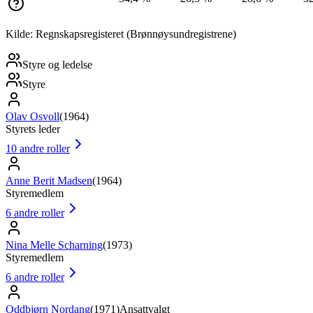
Kilde: Regnskapsregisteret (Brønnøysundregistrene)
Styre og ledelse
Styre
Olav Osvoll
(
1964
)
Styrets leder
10
andre roller
Anne Berit Madsen
(
1964
)
Styremedlem
6
andre roller
Nina Melle Scharning
(
1973
)
Styremedlem
6
andre roller
Oddbjørn Nordang
(
1971
)
Ansattvalgt