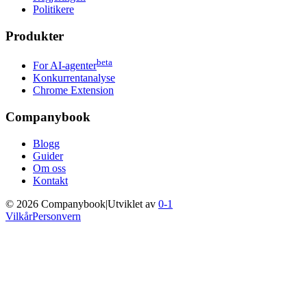
Politikere
Produkter
beta
For AI-agenter
Konkurrentanalyse
Chrome Extension
Companybook
Blogg
Guider
Om oss
Kontakt
©
2026
Companybook
|
Utviklet av
0-1
Vilkår
Personvern