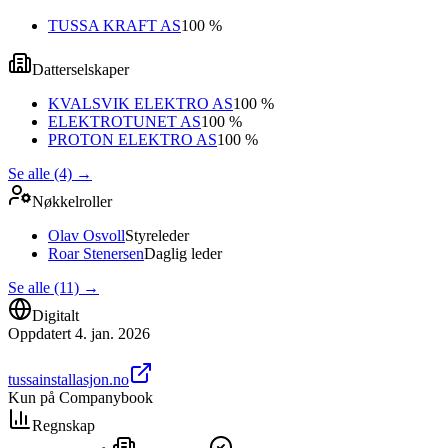
TUSSA KRAFT AS
100 %
Datterselskaper
KVALSVIK ELEKTRO AS
100 %
ELEKTROTUNET AS
100 %
PROTON ELEKTRO AS
100 %
Se alle (4)
→
Nøkkelroller
Olav Osvoll
Styreleder
Roar Stenersen
Daglig leder
Se alle (11)
→
Digitalt
Oppdatert
4. jan. 2026
tussainstallasjon.no
Kun på Companybook
Regnskap