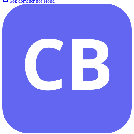
Søk domener hos Norid
CB