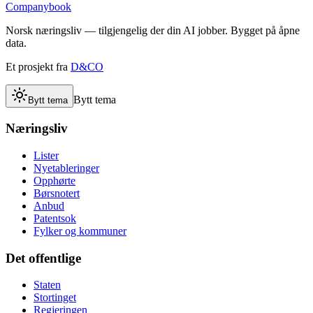
Companybook
Norsk næringsliv — tilgjengelig der din AI jobber. Bygget på åpne
data.
Et prosjekt fra
D&CO
Bytt tema
Bytt tema
Næringsliv
Lister
Nyetableringer
Opphørte
Børsnotert
Anbud
Patentsok
Fylker og kommuner
Det offentlige
Staten
Stortinget
Regjeringen