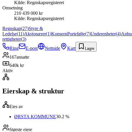
Kilde:
Regnskapsregisteret
Omsetning
210 439 000 kr
Kilde:
Regnskapsregisteret
Regnskap
(
27
)
Styre &
Ledelse
(
11
)
Aksjonærer
(
1
)
Konsern
Portefølje
(
7
)
Underenheter
(
4
)
Anbu
rettigheter
(
3
)
Ring
E-post
Nettside
Kart
Lagre
167
ansatte
640k kr
Aktiv
Eierskap & struktur
Eies av
ØRSTA KOMMUNE
30.2 %
Største eiere