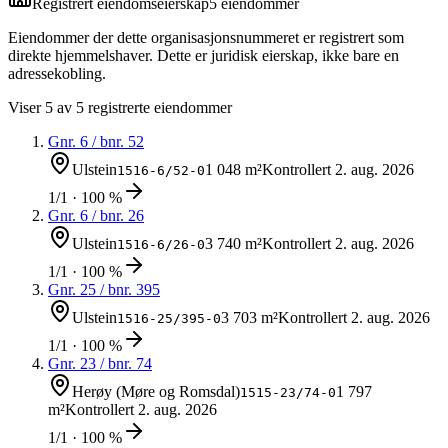
Registrert eiendomseierskap
5
eiendom
mer
Eiendommer der dette organisasjonsnummeret er registrert som
direkte hjemmelshaver. Dette er juridisk eierskap, ikke bare en
adressekobling.
Viser
5
av
5
registrerte eiendommer
Gnr.
6
/ bnr.
52
Ulstein
1 048 m²
Kontrollert
2. aug. 2026
1516-6/52-0
1/1 · 100 %
Gnr.
6
/ bnr.
26
Ulstein
3 740 m²
Kontrollert
2. aug. 2026
1516-6/26-0
1/1 · 100 %
Gnr.
25
/ bnr.
395
Ulstein
3 703 m²
Kontrollert
2. aug. 2026
1516-25/395-0
1/1 · 100 %
Gnr.
23
/ bnr.
74
Herøy (Møre og Romsdal)
1 797
1515-23/74-0
m²
Kontrollert
2. aug. 2026
1/1 · 100 %