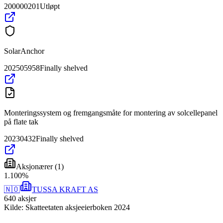
200000201
Utløpt
SolarAnchor
202505958
Finally shelved
Monteringssystem og fremgangsmåte for montering av solcellepanel
på flate tak
20230432
Finally shelved
Aksjonærer
(
1
)
1
.
100
%
🇳🇴
TUSSA KRAFT AS
640
aksjer
Kilde: Skatteetaten aksjeeierboken 2024