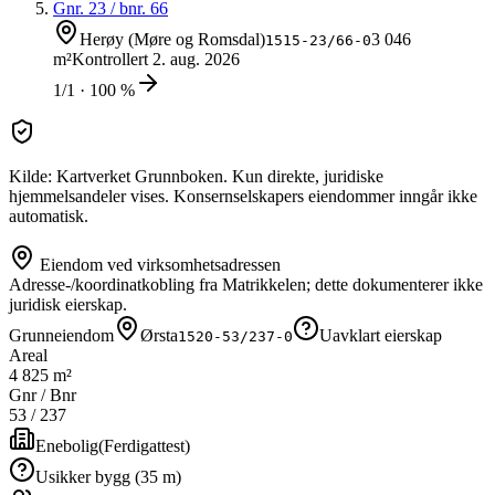
Gnr.
23
/ bnr.
66
Herøy (Møre og Romsdal)
3 046
1515-23/66-0
m²
Kontrollert
2. aug. 2026
1/1 · 100 %
Kilde: Kartverket Grunnboken. Kun direkte, juridiske
hjemmelsandeler vises. Konsernselskapers eiendommer inngår ikke
automatisk.
Eiendom ved virksomhetsadressen
Adresse-/koordinatkobling fra Matrikkelen; dette dokumenterer ikke
juridisk eierskap.
Grunneiendom
Ørsta
Uavklart eierskap
1520-53/237-0
Areal
4 825 m²
Gnr / Bnr
53
/
237
Enebolig
(
Ferdigattest
)
Usikker bygg (35 m)