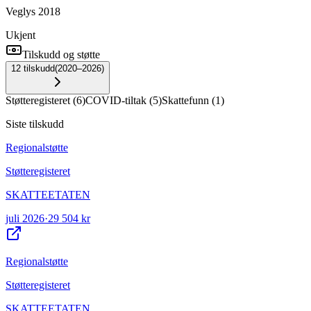
Veglys 2018
Ukjent
Tilskudd og støtte
12
tilskudd
(
2020–2026
)
Støtteregisteret
(
6
)
COVID-tiltak
(
5
)
Skattefunn
(
1
)
Siste tilskudd
Regionalstøtte
Støtteregisteret
SKATTEETATEN
juli 2026
·
29 504 kr
Regionalstøtte
Støtteregisteret
SKATTEETATEN