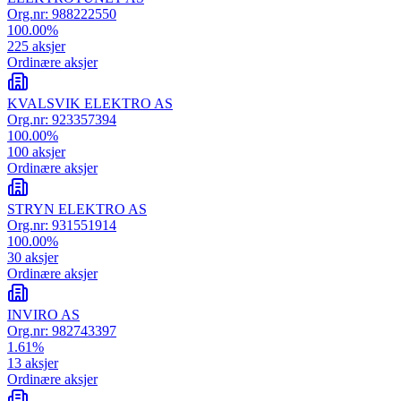
Org.nr:
988222550
100.00
%
225
aksjer
Ordinære aksjer
KVALSVIK ELEKTRO AS
Org.nr:
923357394
100.00
%
100
aksjer
Ordinære aksjer
STRYN ELEKTRO AS
Org.nr:
931551914
100.00
%
30
aksjer
Ordinære aksjer
INVIRO AS
Org.nr:
982743397
1.61
%
13
aksjer
Ordinære aksjer