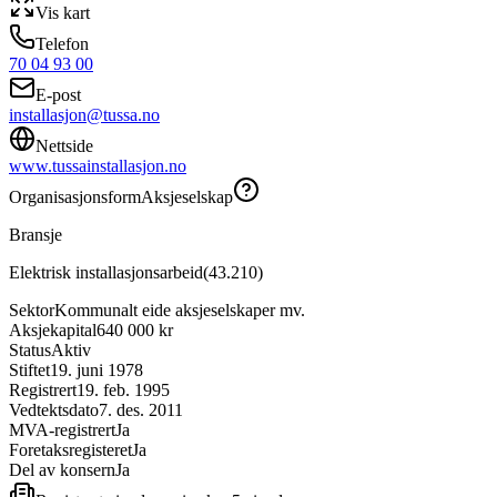
Vis kart
Telefon
70 04 93 00
E-post
installasjon@tussa.no
Nettside
www.tussainstallasjon.no
Organisasjonsform
Aksjeselskap
Bransje
Elektrisk installasjonsarbeid
(
43.210
)
Sektor
Kommunalt eide aksjeselskaper mv.
Aksjekapital
640 000 kr
Status
Aktiv
Stiftet
19. juni 1978
Registrert
19. feb. 1995
Vedtektsdato
7. des. 2011
MVA-registrert
Ja
Foretaksregisteret
Ja
Del av konsern
Ja