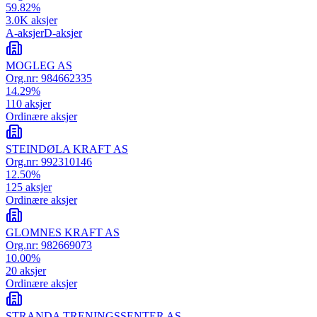
59.82
%
3.0K
aksjer
A-aksjer
D-aksjer
MOGLEG AS
Org.nr:
984662335
14.29
%
110
aksjer
Ordinære aksjer
STEINDØLA KRAFT AS
Org.nr:
992310146
12.50
%
125
aksjer
Ordinære aksjer
GLOMNES KRAFT AS
Org.nr:
982669073
10.00
%
20
aksjer
Ordinære aksjer
STRANDA TRENINGSSENTER AS