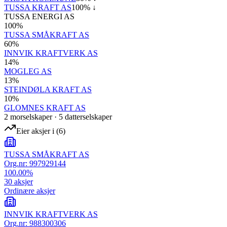
TUSSA KRAFT AS
100
% ↓
TUSSA ENERGI AS
100
%
TUSSA SMÅKRAFT AS
60
%
INNVIK KRAFTVERK AS
14
%
MOGLEG AS
13
%
STEINDØLA KRAFT AS
10
%
GLOMNES KRAFT AS
2
morselskap
er
·
5
datterselskap
er
Eier aksjer i
(
6
)
TUSSA SMÅKRAFT AS
Org.nr:
997929144
100.00
%
30
aksjer
Ordinære aksjer
INNVIK KRAFTVERK AS
Org.nr:
988300306