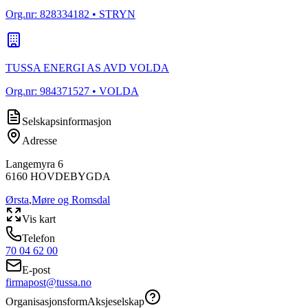
Org.nr:
828334182
• STRYN
TUSSA ENERGI AS AVD VOLDA
Org.nr:
984371527
• VOLDA
Selskapsinformasjon
Adresse
Langemyra 6
6160
HOVDEBYGDA
Ørsta
,
Møre og Romsdal
Vis kart
Telefon
70 04 62 00
E-post
firmapost@tussa.no
Organisasjonsform
Aksjeselskap