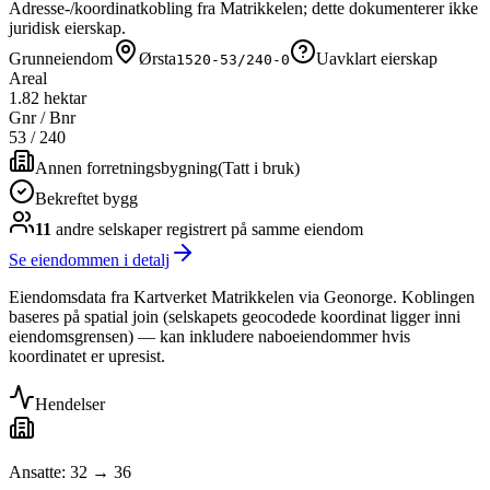
Adresse-/koordinatkobling fra Matrikkelen; dette dokumenterer ikke
juridisk eierskap.
Grunneiendom
Ørsta
Uavklart eierskap
1520-53/240-0
Areal
1.82 hektar
Gnr / Bnr
53
/
240
Annen forretningsbygning
(
Tatt i bruk
)
Bekreftet bygg
11
andre selskap
er
registrert på samme eiendom
Se eiendommen i detalj
Eiendomsdata fra Kartverket Matrikkelen via Geonorge. Koblingen
baseres på spatial join (selskapets geocodede koordinat ligger inni
eiendomsgrensen) — kan inkludere naboeiendommer hvis
koordinatet er upresist.
Hendelser
Ansatte: 32 → 36