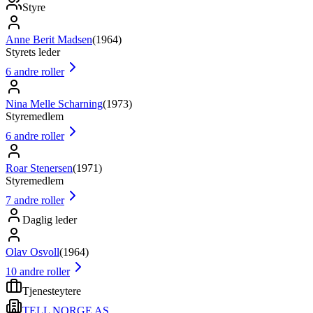
Styre
Anne Berit Madsen
(
1964
)
Styrets leder
6
andre roller
Nina Melle Scharning
(
1973
)
Styremedlem
6
andre roller
Roar Stenersen
(
1971
)
Styremedlem
7
andre roller
Daglig leder
Olav Osvoll
(
1964
)
10
andre roller
Tjenesteytere
TELL NORGE AS