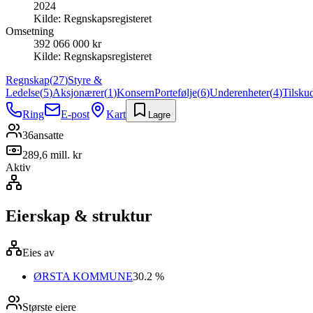
2024
Kilde:
Regnskapsregisteret
Omsetning
392 066 000 kr
Kilde:
Regnskapsregisteret
Regnskap
(
27
)
Styre &
Ledelse
(
5
)
Aksjonærer
(
1
)
Konsern
Portefølje
(
6
)
Underenheter
(
4
)
Tilsku
Ring
E-post
Kart
Lagre
36
ansatte
289,6 mill. kr
Aktiv
Eierskap & struktur
Eies av
ØRSTA KOMMUNE
30.2 %
Største eiere