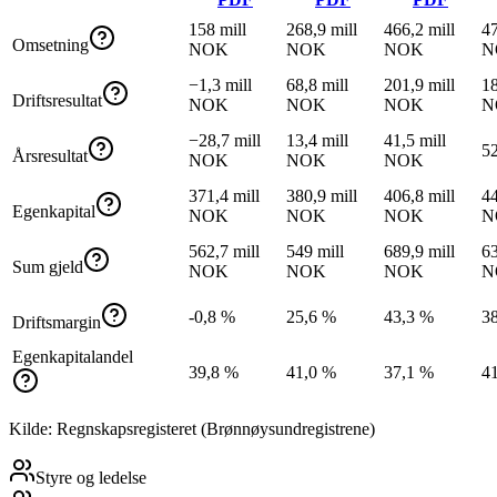
158 mill
268,9 mill
466,2 mill
47
Omsetning
NOK
NOK
NOK
N
−1,3 mill
68,8 mill
201,9 mill
18
Driftsresultat
NOK
NOK
NOK
N
−28,7 mill
13,4 mill
41,5 mill
5
Årsresultat
NOK
NOK
NOK
371,4 mill
380,9 mill
406,8 mill
44
Egenkapital
NOK
NOK
NOK
N
562,7 mill
549 mill
689,9 mill
63
Sum gjeld
NOK
NOK
NOK
N
-0,8 %
25,6 %
43,3 %
3
Driftsmargin
Egenkapitalandel
39,8 %
41,0 %
37,1 %
4
Kilde: Regnskapsregisteret (Brønnøysundregistrene)
Styre og ledelse