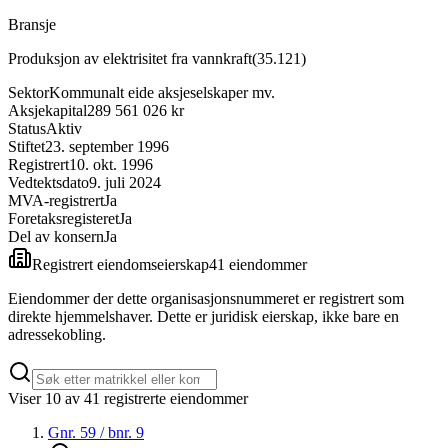
Bransje
Produksjon av elektrisitet fra vannkraft
(
35.121
)
Sektor
Kommunalt eide aksjeselskaper mv.
Aksjekapital
289 561 026 kr
Status
Aktiv
Stiftet
23. september 1996
Registrert
10. okt. 1996
Vedtektsdato
9. juli 2024
MVA-registrert
Ja
Foretaksregisteret
Ja
Del av konsern
Ja
Registrert eiendomseierskap
41
eiendom
mer
Eiendommer der dette organisasjonsnummeret er registrert som
direkte hjemmelshaver. Dette er juridisk eierskap, ikke bare en
adressekobling.
Viser
10
av
41
registrerte eiendommer
Gnr.
59
/ bnr.
9