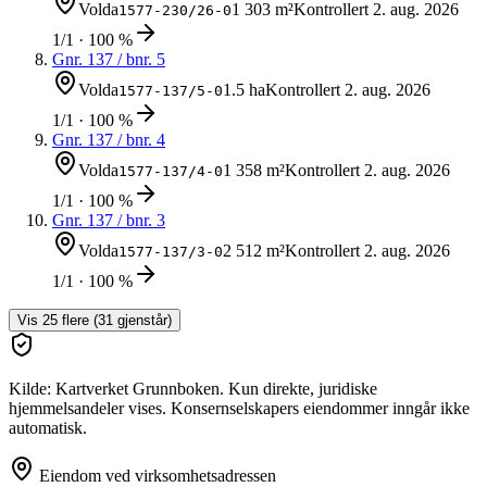
Volda
1 303 m²
Kontrollert
2. aug. 2026
1577-230/26-0
1/1 · 100 %
Gnr.
137
/ bnr.
5
Volda
1.5 ha
Kontrollert
2. aug. 2026
1577-137/5-0
1/1 · 100 %
Gnr.
137
/ bnr.
4
Volda
1 358 m²
Kontrollert
2. aug. 2026
1577-137/4-0
1/1 · 100 %
Gnr.
137
/ bnr.
3
Volda
2 512 m²
Kontrollert
2. aug. 2026
1577-137/3-0
1/1 · 100 %
Vis
25
flere (
31
gjenstår)
Kilde: Kartverket Grunnboken. Kun direkte, juridiske
hjemmelsandeler vises. Konsernselskapers eiendommer inngår ikke
automatisk.
Eiendom ved virksomhetsadressen