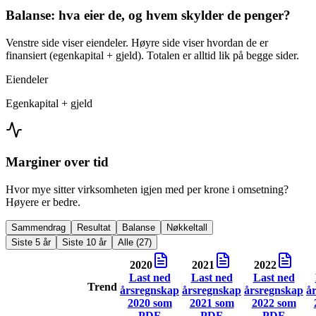
Balanse: hva eier de, og hvem skylder de penger?
Venstre side viser eiendeler. Høyre side viser hvordan de er
finansiert (egenkapital + gjeld). Totalen er alltid lik på begge sider.
Eiendeler
Egenkapital + gjeld
Marginer over tid
Hvor mye sitter virksomheten igjen med per krone i omsetning?
Høyere er bedre.
Sammendrag
Resultat
Balanse
Nøkkeltall
Siste 5 år
Siste 10 år
Alle (27)
2020
2021
2022
Last ned
Last ned
Last ned
Trend
årsregnskap
årsregnskap
årsregnskap
å
2020
som
2021
som
2022
som
PDF
PDF
PDF