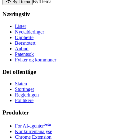
Bytt tema
Bytt tema
Næringsliv
Lister
Nyetableringer
Opphørte
Børsnotert
Anbud
Patentsok
Fylker og kommuner
Det offentlige
Staten
Stortinget
Regjeringen
Politikere
Produkter
beta
For AI-agenter
Konkurrentanalyse
Chrome Extension