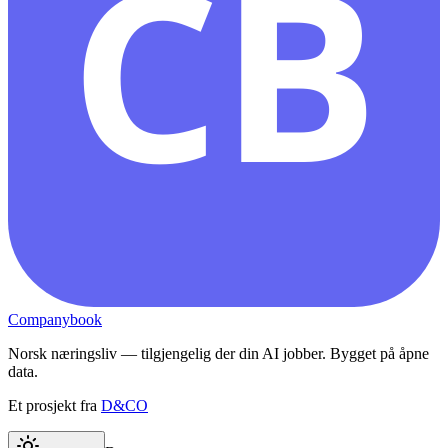
CB
Companybook
Norsk næringsliv — tilgjengelig der din AI jobber. Bygget på åpne
data.
Et prosjekt fra
D&CO