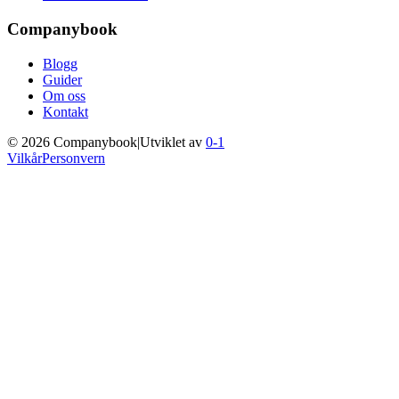
Companybook
Blogg
Guider
Om oss
Kontakt
©
2026
Companybook
|
Utviklet av
0-1
Vilkår
Personvern