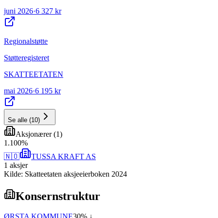
juni 2026
·
6 327 kr
Regionalstøtte
Støtteregisteret
SKATTEETATEN
mai 2026
·
6 195 kr
Se alle
(
10
)
Aksjonærer
(
1
)
1
.
100
%
🇳🇴
TUSSA KRAFT AS
1
aksjer
Kilde: Skatteetaten aksjeeierboken 2024
Konsernstruktur
ØRSTA KOMMUNE
30
% ↓