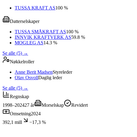
TUSSA KRAFT AS
100 %
Datterselskaper
TUSSA SMÅKRAFT AS
100 %
INNVIK KRAFTVERK AS
59.8 %
MOGLEG AS
14.3 %
Se alle (5)
→
Nøkkelroller
Anne Berit Madsen
Styreleder
Olav Osvoll
Daglig leder
Se alle (5)
→
Regnskap
1998–2024
27
år
Morselskap
Revidert
Omsetning
2024
392,1 mill
−17,3 %