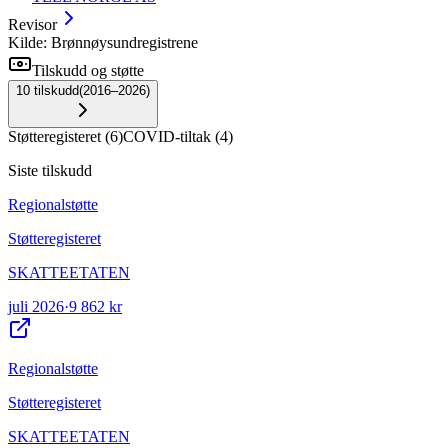
Revisor
Kilde: Brønnøysundregistrene
Tilskudd og støtte
10
tilskudd
(
2016–2026
)
Støtteregisteret
(
6
)
COVID-tiltak
(
4
)
Siste tilskudd
Regionalstøtte
Støtteregisteret
SKATTEETATEN
juli 2026
·
9 862 kr
Regionalstøtte
Støtteregisteret
SKATTEETATEN