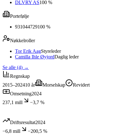
DLVRY AS
100 %
Portefølje
931044729
100 %
Nøkkelroller
Tor Erik Aag
Styreleder
Camilla Ihle Øyjord
Daglig leder
Se alle (4)
→
Regnskap
2015–2024
10
år
Morselskap
Revidert
Omsetning
2024
237,1 mill
−3,7 %
Driftsresultat
2024
−6,8 mill
−200,5 %