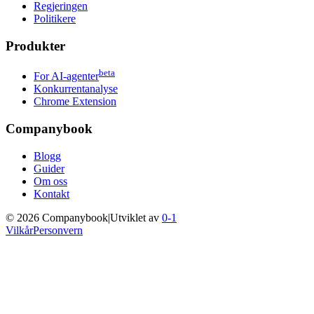
Regjeringen
Politikere
Produkter
beta
For AI-agenter
Konkurrentanalyse
Chrome Extension
Companybook
Blogg
Guider
Om oss
Kontakt
©
2026
Companybook
|
Utviklet av
0-1
Vilkår
Personvern