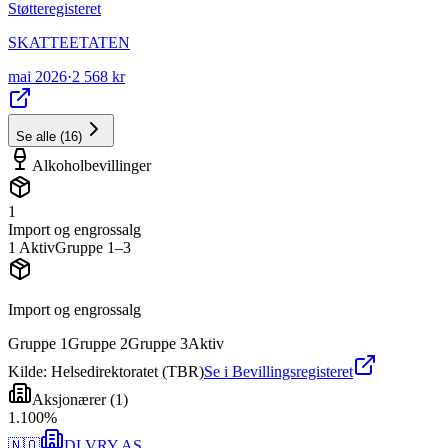
Støtteregisteret
SKATTEETATEN
mai 2026
·
2 568 kr
Se alle
(
16
)
Alkoholbevillinger
1
Import og engrossalg
1
Aktiv
Gruppe
1
–3
Import og engrossalg
Gruppe
1
Gruppe
2
Gruppe
3
Aktiv
Kilde: Helsedirektoratet (TBR)
Se i Bevillingsregisteret
Aksjonærer
(
1
)
1
.
100
%
🇳🇴
DLVRY AS