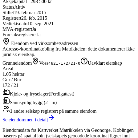
Aksjekapital
1 298 500 kr
Status
Aktiv
Stiftet
19. februar 2015
Registrert
26. feb. 2015
Vedtektsdato
10. sep. 2021
MVA-registrert
Ja
Foretaksregisteret
Ja
Eiendom ved virksomhetsadressen
Adresse-/koordinatkobling fra Matrikkelen; dette dokumenterer ikke
juridisk eierskap.
Grunneiendom
Voss
Uavklart eierskap
4621-172/21-0
Areal
1.05 hektar
Gnr / Bnr
172
/
21
Kjøle- og fryselager
(
Ferdigattest
)
Sannsynlig bygg (21 m)
1
andre selskap
registrert på samme eiendom
Se eiendommen i detalj
Eiendomsdata fra Kartverket Matrikkelen via Geonorge. Koblingen
baseres på spatial join (selskapets geocodede koordinat ligger inni