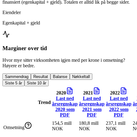
finansiert (egenkapital + gjeld). Totalen er alltid lik på begge sider.
Eiendeler
Egenkapital + gjeld
Marginer over tid
Hvor mye sitter virksomheten igjen med per krone i omsetning?
Høyere er bedre.
Sammendrag
Resultat
Balanse
Nøkkeltall
Siste 5 år
Siste 10 år
2020
2021
2022
Last ned
Last ned
Last ned
Trend
årsregnskap
årsregnskap
årsregnskap
å
2020
som
2021
som
2022
som
PDF
PDF
PDF
154,5 mill
180,8 mill
237,1 mill
24
Omsetning
NOK
NOK
NOK
N