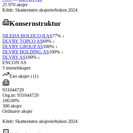
25 970
aksjer
Kilde: Skatteetaten aksjeeierboken 2024
Konsernstruktur
SILEDA HOLDCO II AS
77
% ↓
DLVRY TOPCO AS
69
% ↓
DLVRY GROUP AS
100
% ↓
DLVRY HOLDING AS
100
% ↓
DLVRY AS
100
% ↓
ENCON AS
5
morselskap
er
Eier aksjer i
(
1
)
931044729
Org.nr:
931044729
100.00
%
300
aksjer
Ordinære aksjer
Kilde: Skatteetaten aksjeeierboken 2024