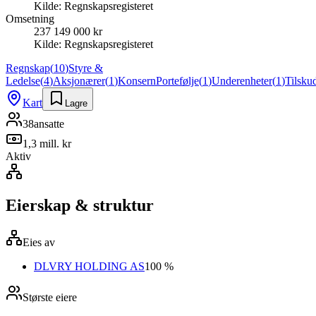
Kilde:
Regnskapsregisteret
Omsetning
237 149 000 kr
Kilde:
Regnskapsregisteret
Regnskap
(
10
)
Styre &
Ledelse
(
4
)
Aksjonærer
(
1
)
Konsern
Portefølje
(
1
)
Underenheter
(
1
)
Tilsku
Kart
Lagre
38
ansatte
1,3 mill. kr
Aktiv
Eierskap & struktur
Eies av
DLVRY HOLDING AS
100 %
Største eiere