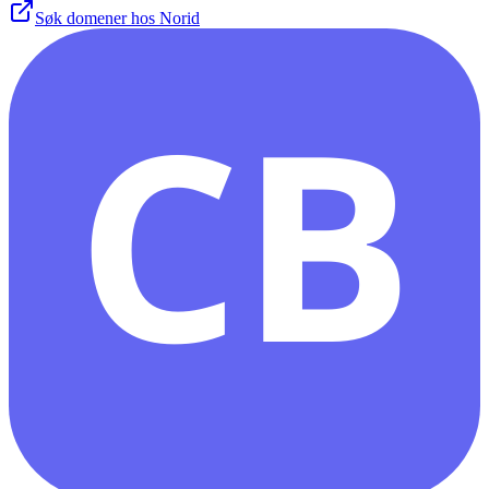
Søk domener hos Norid
CB