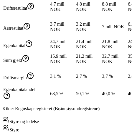
4,7 mill
4,8 mill
8,8 mill
6,
Driftsresultat
NOK
NOK
NOK
N
3,7 mill
3,2 mill
6,
7 mill NOK
Årsresultat
NOK
NOK
N
34,7 mill
21,4 mill
21,8 mill
24
Egenkapital
NOK
NOK
NOK
N
15,9 mill
21,2 mill
32,7 mill
35
Sum gjeld
NOK
NOK
NOK
N
3,1 %
2,7 %
3,7 %
2
Driftsmargin
Egenkapitalandel
68,5 %
50,1 %
40,0 %
4
Kilde: Regnskapsregisteret (Brønnøysundregistrene)
Styre og ledelse
Styre