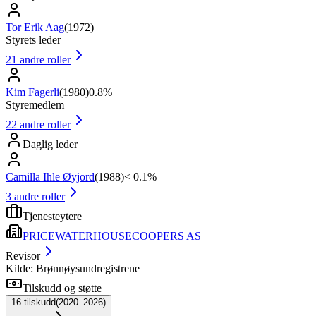
Tor Erik Aag
(
1972
)
Styrets leder
21
andre roller
Kim Fagerli
(
1980
)
0.8%
Styremedlem
22
andre roller
Daglig leder
Camilla Ihle Øyjord
(
1988
)
< 0.1%
3
andre roller
Tjenesteytere
PRICEWATERHOUSECOOPERS AS
Revisor
Kilde: Brønnøysundregistrene
Tilskudd og støtte
16
tilskudd
(
2020–2026
)