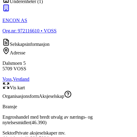
Underenheter
(
1
)
ENCON AS
Org.nr:
972116610
• VOSS
Selskapsinformasjon
Adresse
Dalsmoen 5
5709
VOSS
Voss
,
Vestland
Vis kart
Organisasjonsform
Aksjeselskap
Bransje
Engroshandel med bredt utvalg av nærings- og
nytelsesmidler
(
46.390
)
Sektor
Private aksjeselskaper mv.