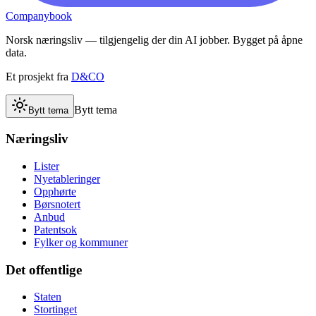
Companybook
Norsk næringsliv — tilgjengelig der din AI jobber. Bygget på åpne
data.
Et prosjekt fra
D&CO
Bytt tema
Bytt tema
Næringsliv
Lister
Nyetableringer
Opphørte
Børsnotert
Anbud
Patentsok
Fylker og kommuner
Det offentlige
Staten
Stortinget