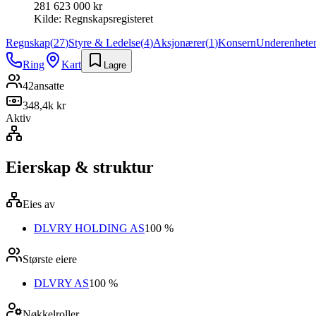
281 623 000 kr
Kilde:
Regnskapsregisteret
Regnskap
(
27
)
Styre & Ledelse
(
4
)
Aksjonærer
(
1
)
Konsern
Underenhete
Ring
Kart
Lagre
42
ansatte
348,4k kr
Aktiv
Eierskap & struktur
Eies av
DLVRY HOLDING AS
100 %
Største eiere
DLVRY AS
100 %
Nøkkelroller