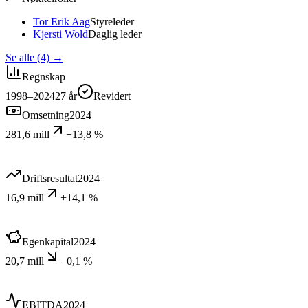
Tor Erik Aag
Styreleder
Kjersti Wold
Daglig leder
Se alle (4)
→
Regnskap
1998–2024
27
år
Revidert
Omsetning
2024
281,6 mill
+13,8 %
Driftsresultat
2024
16,9 mill
+14,1 %
Egenkapital
2024
20,7 mill
−0,1 %
EBITDA
2024