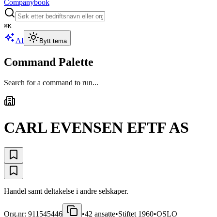
Companybook
⌘
K
AI
Bytt tema
Command Palette
Search for a command to run...
CARL EVENSEN EFTF AS
Handel samt deltakelse i andre selskaper.
Org.nr:
911545446
•
42
ansatte
•
Stiftet
1960
•
OSLO