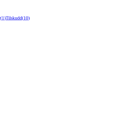
r
(
1
)
Tilskudd
(
10
)