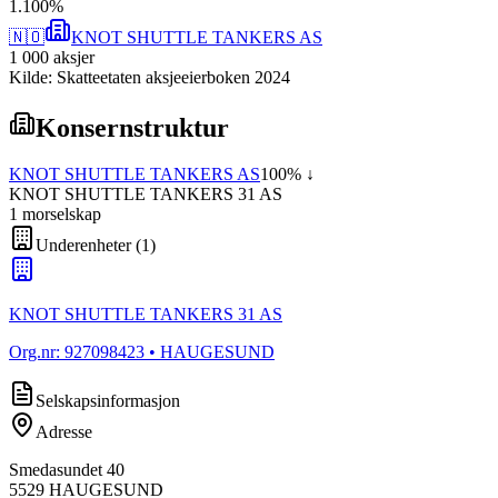
1
.
100
%
🇳🇴
KNOT SHUTTLE TANKERS AS
1 000
aksjer
Kilde: Skatteetaten aksjeeierboken 2024
Konsernstruktur
KNOT SHUTTLE TANKERS AS
100
% ↓
KNOT SHUTTLE TANKERS 31 AS
1
morselskap
Underenheter
(
1
)
KNOT SHUTTLE TANKERS 31 AS
Org.nr:
927098423
• HAUGESUND
Selskapsinformasjon
Adresse
Smedasundet 40
5529
HAUGESUND