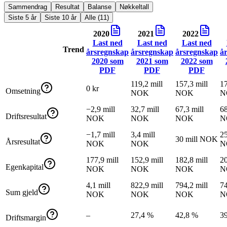
Sammendrag
Resultat
Balanse
Nøkkeltall
Siste 5 år
Siste 10 år
Alle (11)
2020
2021
2022
Last ned
Last ned
Last ned
Trend
årsregnskap
årsregnskap
årsregnskap
å
2020
som
2021
som
2022
som
PDF
PDF
PDF
119,2 mill
157,3 mill
17
0 kr
Omsetning
NOK
NOK
N
−2,9 mill
32,7 mill
67,3 mill
68
Driftsresultat
NOK
NOK
NOK
N
−1,7 mill
3,4 mill
25
30 mill NOK
Årsresultat
NOK
NOK
N
177,9 mill
152,9 mill
182,8 mill
20
Egenkapital
NOK
NOK
NOK
N
4,1 mill
822,9 mill
794,2 mill
74
Sum gjeld
NOK
NOK
NOK
N
–
27,4 %
42,8 %
3
Driftsmargin