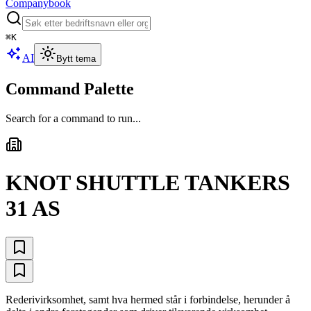
Companybook
⌘
K
AI
Bytt tema
Command Palette
Search for a command to run...
KNOT SHUTTLE TANKERS
31 AS
Rederivirksomhet, samt hva hermed står i forbindelse, herunder å