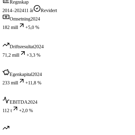
Regnskap
2014–2024
11
år
Revidert
Omsetning
2024
182 mill
+5,0 %
Driftsresultat
2024
71,2 mill
+3,3 %
Egenkapital
2024
233 mill
+11,8 %
EBITDA
2024
112 t
+2,0 %