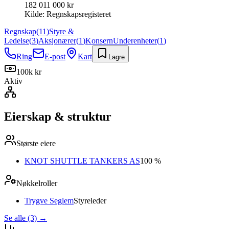
182 011 000 kr
Kilde:
Regnskapsregisteret
Regnskap
(
11
)
Styre &
Ledelse
(
3
)
Aksjonærer
(
1
)
Konsern
Underenheter
(
1
)
Ring
E-post
Kart
Lagre
100k kr
Aktiv
Eierskap & struktur
Største eiere
KNOT SHUTTLE TANKERS AS
100 %
Nøkkelroller
Trygve Seglem
Styreleder
Se alle (3)
→