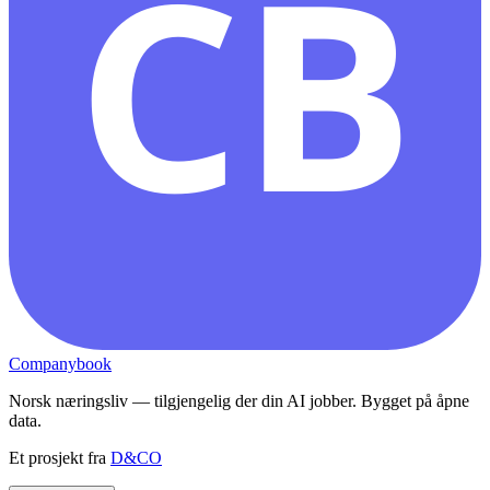
CB
Companybook
Norsk næringsliv — tilgjengelig der din AI jobber. Bygget på åpne
data.
Et prosjekt fra
D&CO