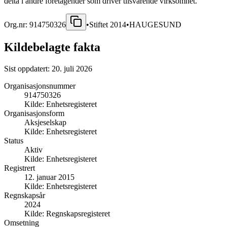
delta i andre foretagender som driver tilsvarende virksomhet.
Org.nr:
914750326
•
Stiftet
2014
•
HAUGESUND
Kildebelagte fakta
Sist oppdatert:
20. juli 2026
Organisasjonsnummer
914750326
Kilde:
Enhetsregisteret
Organisasjonsform
Aksjeselskap
Kilde:
Enhetsregisteret
Status
Aktiv
Kilde:
Enhetsregisteret
Registrert
12. januar 2015
Kilde:
Enhetsregisteret
Regnskapsår
2024
Kilde:
Regnskapsregisteret
Omsetning