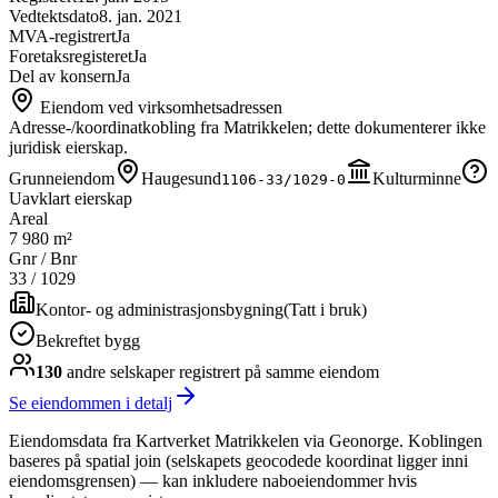
Vedtektsdato
8. jan. 2021
MVA-registrert
Ja
Foretaksregisteret
Ja
Del av konsern
Ja
Eiendom ved virksomhetsadressen
Adresse-/koordinatkobling fra Matrikkelen; dette dokumenterer ikke
juridisk eierskap.
Grunneiendom
Haugesund
Kulturminne
1106-33/1029-0
Uavklart eierskap
Areal
7 980 m²
Gnr / Bnr
33
/
1029
Kontor- og administrasjonsbygning
(
Tatt i bruk
)
Bekreftet bygg
130
andre selskap
er
registrert på samme eiendom
Se eiendommen i detalj
Eiendomsdata fra Kartverket Matrikkelen via Geonorge. Koblingen
baseres på spatial join (selskapets geocodede koordinat ligger inni
eiendomsgrensen) — kan inkludere naboeiendommer hvis