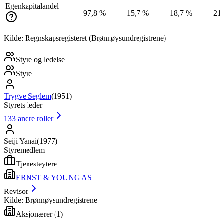
Egenkapitalandel
97,8 %
15,7 %
18,7 %
2
Kilde: Regnskapsregisteret (Brønnøysundregistrene)
Styre og ledelse
Styre
Trygve Seglem
(
1951
)
Styrets leder
133
andre roller
Seiji Yanai
(
1977
)
Styremedlem
Tjenesteytere
ERNST & YOUNG AS
Revisor
Kilde: Brønnøysundregistrene
Aksjonærer
(
1
)