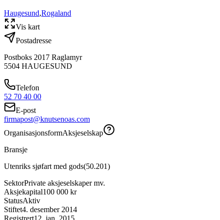
Haugesund
,
Rogaland
Vis kart
Postadresse
Postboks 2017 Raglamyr
5504
HAUGESUND
Telefon
52 70 40 00
E-post
firmapost@knutsenoas.com
Organisasjonsform
Aksjeselskap
Bransje
Utenriks sjøfart med gods
(
50.201
)
Sektor
Private aksjeselskaper mv.
Aksjekapital
100 000 kr
Status
Aktiv
Stiftet
4. desember 2014
Registrert
12. jan. 2015