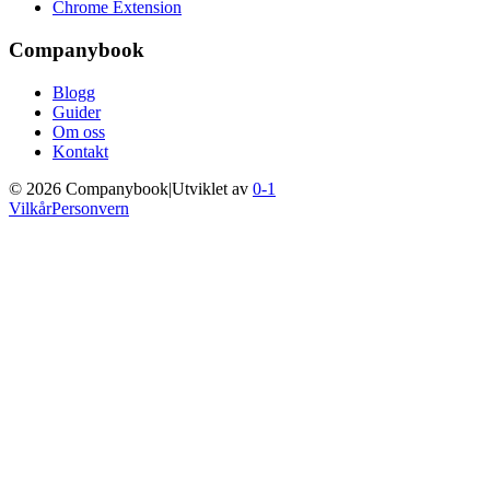
Chrome Extension
Companybook
Blogg
Guider
Om oss
Kontakt
©
2026
Companybook
|
Utviklet av
0-1
Vilkår
Personvern