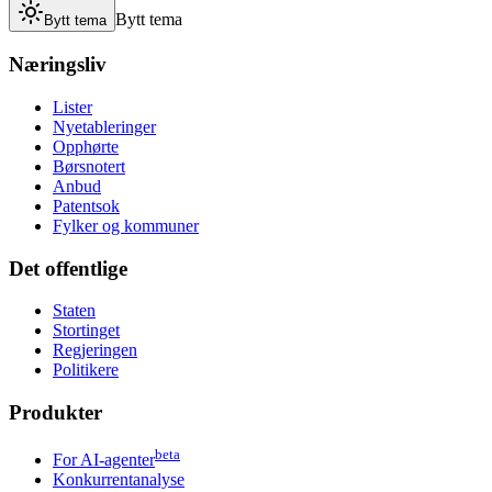
Bytt tema
Bytt tema
Næringsliv
Lister
Nyetableringer
Opphørte
Børsnotert
Anbud
Patentsok
Fylker og kommuner
Det offentlige
Staten
Stortinget
Regjeringen
Politikere
Produkter
beta
For AI-agenter
Konkurrentanalyse