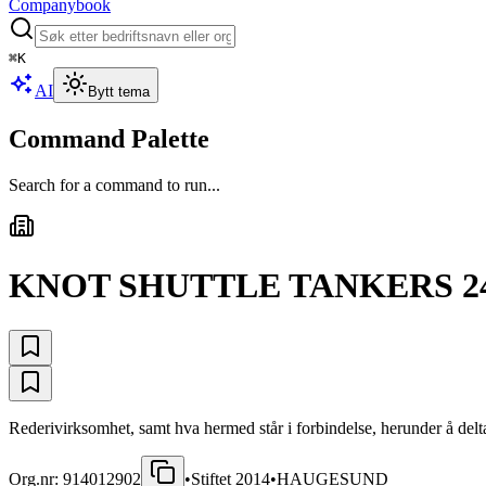
Companybook
⌘
K
AI
Bytt tema
Command Palette
Search for a command to run...
KNOT SHUTTLE TANKERS 24
Rederivirksomhet, samt hva hermed står i forbindelse, herunder å delt
Org.nr:
914012902
•
Stiftet
2014
•
HAUGESUND