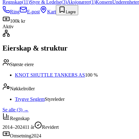
Regnskap
(
11
)
Styre & Ledelse
(
3
)
Aksjonærer
(
1
)
Konsern
Underenheter
Ring
E-post
Kart
Lagre
100k kr
Aktiv
Eierskap & struktur
Største eiere
KNOT SHUTTLE TANKERS AS
100 %
Nøkkelroller
Trygve Seglem
Styreleder
Se alle (3)
→
Regnskap
2014–2024
11
år
Revidert
Omsetning
2024