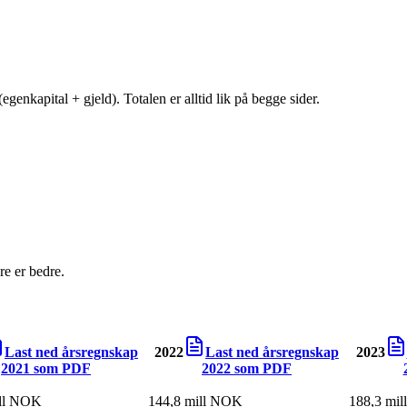
egenkapital + gjeld). Totalen er alltid lik på begge sider.
e er bedre.
Last ned årsregnskap
2022
Last ned årsregnskap
2023
2021
som PDF
2022
som PDF
ill NOK
144,8 mill NOK
188,3 mi