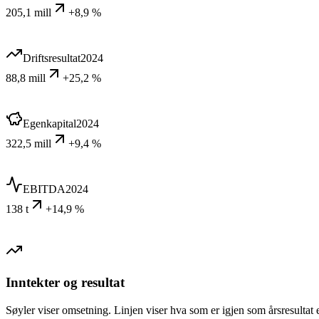
205,1 mill
+8,9 %
Driftsresultat
2024
88,8 mill
+25,2 %
Egenkapital
2024
322,5 mill
+9,4 %
EBITDA
2024
138 t
+14,9 %
Inntekter og resultat
Søyler viser omsetning. Linjen viser hva som er igjen som årsresultat e