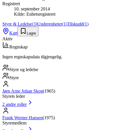
Registrert
10. september 2014
Kilde:
Enhetsregisteret
Styre & Ledelse
(
3
)
Underenheter
(
1
)
Tilskudd
(
1
)
Kart
Lagre
Aktiv
Regnskap
Ingen regnskapsdata tilgjengelig.
Styre og ledelse
Styre
Jørn Arne Johan Skog
(
1965
)
Styrets leder
2
andre roller
Frank Werner Hansen
(
1975
)
Styremedlem