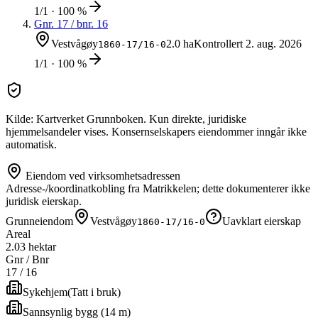
1/1 · 100 %
Gnr.
17
/ bnr.
16
Vestvågøy
2.0 ha
Kontrollert
2. aug. 2026
1860-17/16-0
1/1 · 100 %
Kilde: Kartverket Grunnboken. Kun direkte, juridiske
hjemmelsandeler vises. Konsernselskapers eiendommer inngår ikke
automatisk.
Eiendom ved virksomhetsadressen
Adresse-/koordinatkobling fra Matrikkelen; dette dokumenterer ikke
juridisk eierskap.
Grunneiendom
Vestvågøy
Uavklart eierskap
1860-17/16-0
Areal
2.03 hektar
Gnr / Bnr
17
/
16
Sykehjem
(
Tatt i bruk
)
Sannsynlig bygg (14 m)