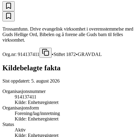
Trossamfunn. Drive evangelisk virksomhet i overensstemmelse med
Guds Hellige Ord, Bibelen og å forene alle Guds barn til felles
virksomhet.
Org.nr:
914137411
•
Stiftet
1872
•
GRAVDAL
Kildebelagte fakta
Sist oppdatert:
5. august 2026
Organisasjonsnummer
914137411
Kilde:
Enhetsregisteret
Organisasjonsform
Forening/lag/innretning
Kilde:
Enhetsregisteret
Status
Aktiv
Kilde:
Enhetsregisteret