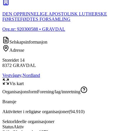
DEN OPPRINNELIGE APOSTOLISK LUTHERSKE
FØRSTEFØDTES FORSAMLING
Org.nr:
920300588
• GRAVDAL
Selskapsinformasjon
Adresse
Storeidet 14
8372
GRAVDAL
Vestvågøy
,
Nordland
Vis kart
Organisasjonsform
Forening/lag/innretning
Bransje
Aktiviteter i religiøse organisasjoner
(
94.910
)
Sektor
Ideelle organisasjoner
Status
Aktiv