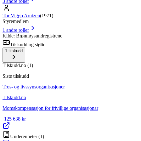
3
andre roller
Tor Viggo Arntzen
(
1971
)
Styremedlem
1
andre roller
Kilde: Brønnøysundregistrene
Tilskudd og støtte
1
tilskudd
Tilskudd.no
(
1
)
Siste tilskudd
Tros- og livssynsorganisasjoner
Tilskudd.no
Momskompensasjon for frivillige organisasjonar
·
125 638 kr
Underenheter
(
1
)