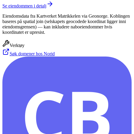
Se eiendommen i detalj
Eiendomsdata fra Kartverket Matrikkelen via Geonorge. Koblingen
baseres på spatial join (selskapets geocodede koordinat ligger inni
eiendomsgrensen) — kan inkludere naboeiendommer hvis
koordinatet er upresist.
Verktøy
Søk domener hos Norid
CB