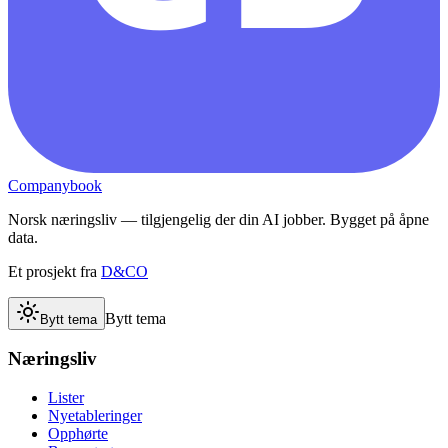
Companybook
Norsk næringsliv — tilgjengelig der din AI jobber. Bygget på åpne
data.
Et prosjekt fra
D&CO
Bytt tema
Bytt tema
Næringsliv
Lister
Nyetableringer
Opphørte