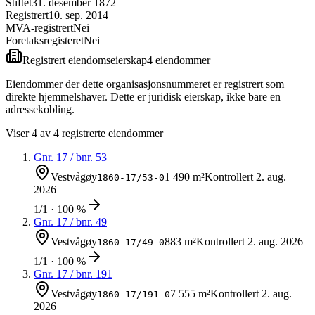
Stiftet
31. desember 1872
Registrert
10. sep. 2014
MVA-registrert
Nei
Foretaksregisteret
Nei
Registrert eiendomseierskap
4
eiendom
mer
Eiendommer der dette organisasjonsnummeret er registrert som
direkte hjemmelshaver. Dette er juridisk eierskap, ikke bare en
adressekobling.
Viser
4
av
4
registrerte eiendommer
Gnr.
17
/ bnr.
53
Vestvågøy
1 490 m²
Kontrollert
2. aug.
1860-17/53-0
2026
1/1 · 100 %
Gnr.
17
/ bnr.
49
Vestvågøy
883 m²
Kontrollert
2. aug. 2026
1860-17/49-0
1/1 · 100 %
Gnr.
17
/ bnr.
191
Vestvågøy
7 555 m²
Kontrollert
2. aug.
1860-17/191-0
2026