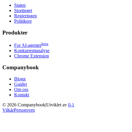
Staten
Stortinget
Regjeringen
Politikere
Produkter
beta
For AI-agenter
Konkurrentanalyse
Chrome Extension
Companybook
Blogg
Guider
Om oss
Kontakt
©
2026
Companybook
|
Utviklet av
0-1
Vilkår
Personvern