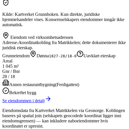
Kilde: Kartverket Grunnboken. Kun direkte, juridiske
hjemmelsandeler vises. Konsernselskapers eiendommer inngår ikke
automatisk.
Eiendom ved virksomhetsadressen
Adresse-/koordinatkobling fra Matrikkelen; dette dokumenterer ikke
juridisk eierskap.
Grunneiendom
Dønna
Uavklart eierskap
1827-28/18-0
Areal
1 045 m²
Gnr / Bnr
28
/
18
Annen restaurantbygning
(
Ferdigattest
)
Bekreftet bygg
Se eiendommen i detalj
Eiendomsdata fra Kartverket Matrikkelen via Geonorge. Koblingen
baseres på spatial join (selskapets geocodede koordinat ligger inni
eiendomsgrensen) — kan inkludere naboeiendommer hvis
koordinatet er upresist.