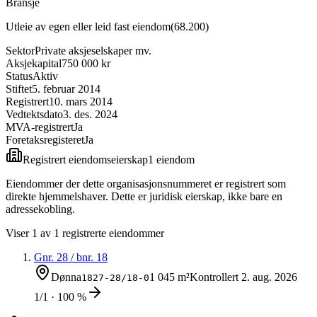
Bransje
Utleie av egen eller leid fast eiendom
(
68.200
)
Sektor
Private aksjeselskaper mv.
Aksjekapital
750 000 kr
Status
Aktiv
Stiftet
5. februar 2014
Registrert
10. mars 2014
Vedtektsdato
3. des. 2024
MVA-registrert
Ja
Foretaksregisteret
Ja
Registrert eiendomseierskap
1
eiendom
Eiendommer der dette organisasjonsnummeret er registrert som
direkte hjemmelshaver. Dette er juridisk eierskap, ikke bare en
adressekobling.
Viser
1
av
1
registrerte eiendommer
Gnr.
28
/ bnr.
18
Dønna
1 045 m²
Kontrollert
2. aug. 2026
1827-28/18-0
1/1 · 100 %