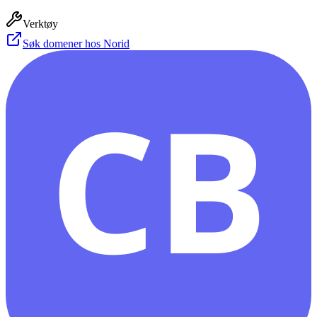
Verktøy
Søk domener hos Norid
CB