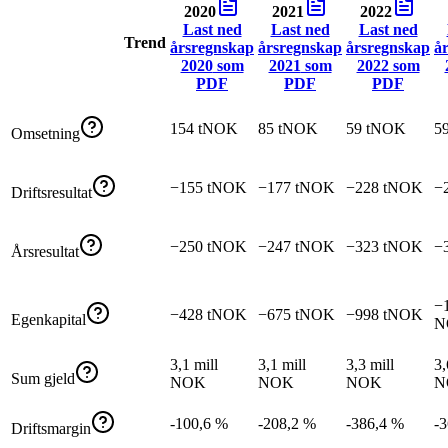
2020
2021
2022
Last ned
Last ned
Last ned
Trend
årsregnskap
årsregnskap
årsregnskap
å
2020
som
2021
som
2022
som
PDF
PDF
PDF
154 tNOK
85 tNOK
59 tNOK
5
Omsetning
−155 tNOK
−177 tNOK
−228 tNOK
−
Driftsresultat
−250 tNOK
−247 tNOK
−323 tNOK
−
Årsresultat
−1
−428 tNOK
−675 tNOK
−998 tNOK
Egenkapital
N
3,1 mill
3,1 mill
3,3 mill
3,
Sum gjeld
NOK
NOK
NOK
N
-100,6 %
-208,2 %
-386,4 %
-
Driftsmargin