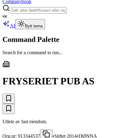
Companybook
⌘
K
AI
Bytt tema
Command Palette
Search for a command to run...
FRYSERIET PUB AS
Utleie av fast eiendom.
Org.nr:
913344537
•
Stiftet
2014
•
DØNNA