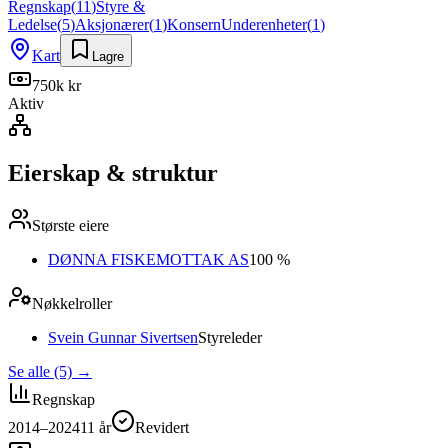
Regnskap
(
11
)
Styre &
Ledelse
(
5
)
Aksjonærer
(
1
)
Konsern
Underenheter
(
1
)
Kart
Lagre
750k kr
Aktiv
Eierskap & struktur
Største eiere
DØNNA FISKEMOTTAK AS
100 %
Nøkkelroller
Svein Gunnar Sivertsen
Styreleder
Se alle (5)
→
Regnskap
2014–2024
11
år
Revidert