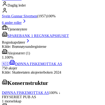
Daglig leder
Svein Gunnar Sivertsen
(
1957
)
100%
6
andre roller
Tjenesteytere
SPAREBANK 1 REGNSKAPSHUSET
Regnskapsfører
Kilde: Brønnøysundregistrene
Aksjonærer
(
1
)
1
.
100
%
🇳🇴
DØNNA FISKEMOTTAK AS
750
aksjer
Kilde: Skatteetaten aksjeeierboken 2024
Konsernstruktur
DØNNA FISKEMOTTAK AS
100
% ↓
FRYSERIET PUB AS
1
morselskap