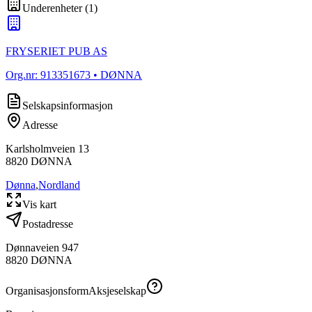
Underenheter
(
1
)
FRYSERIET PUB AS
Org.nr:
913351673
• DØNNA
Selskapsinformasjon
Adresse
Karlsholmveien 13
8820
DØNNA
Dønna
,
Nordland
Vis kart
Postadresse
Dønnaveien 947
8820
DØNNA
Organisasjonsform
Aksjeselskap