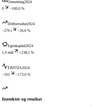
Omsetning
2024
0
−100,0 %
Driftsresultat
2024
−276 t
−26,6 %
Egenkapital
2024
1,9 mill
+238,1 %
EBITDA
2024
−101
−173,0 %
Inntekter og resultat