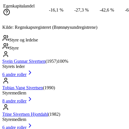
Egenkapitalandel
-16,1 %
-27,3 %
-42,6 %
-
Kilde: Regnskapsregisteret (Brønnøysundregistrene)
Styre og ledelse
Styre
Svein Gunnar Sivertsen
(
1957
)
100%
Styrets leder
6
andre roller
Tobias Vang Sivertsen
(
1990
)
Styremedlem
8
andre roller
Trine Sivertsen Hjortdahl
(
1982
)
Styremedlem
6
andre roller