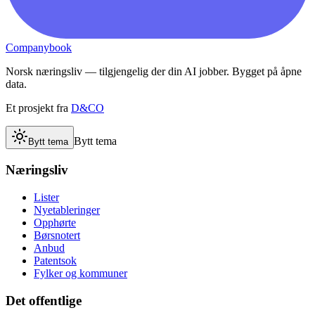
Companybook
Norsk næringsliv — tilgjengelig der din AI jobber. Bygget på åpne
data.
Et prosjekt fra
D&CO
Bytt tema
Bytt tema
Næringsliv
Lister
Nyetableringer
Opphørte
Børsnotert
Anbud
Patentsok
Fylker og kommuner
Det offentlige