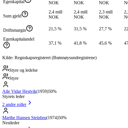
Egenkapital
NOK
NOK
NOK
N
2,4 mill
2,4 mill
2,3 mill
2,
Sum gjeld
NOK
NOK
NOK
N
21,5 %
31,5 %
27,7 %
2
Driftsmargin
Egenkapitalandel
37,1 %
41,8 %
45,6 %
4
Kilde: Regnskapsregisteret (Brønnøysundregistrene)
Styre og ledelse
Styre
Atle Vidar Hestvik
(
1959
)
50%
Styrets leder
2
andre roller
Marthe Hansen Steinbru
(
1974
)
50%
Nestleder