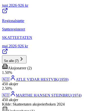
juni 2026
·
926 kr
Regionalstøtte
Støtteregisteret
SKATTEETATEN
mai 2026
·
926 kr
Se alle
(
7
)
Aksjonærer
(
2
)
1
.
50
%
🇳🇴
ATLE VIDAR HESTVIK
(
1959
)
450
aksjer
2
.
50
%
🇳🇴
MARTHE HANSEN STEINBRU
(
1974
)
450
aksjer
Kilde: Skatteetaten aksjeeierboken 2024