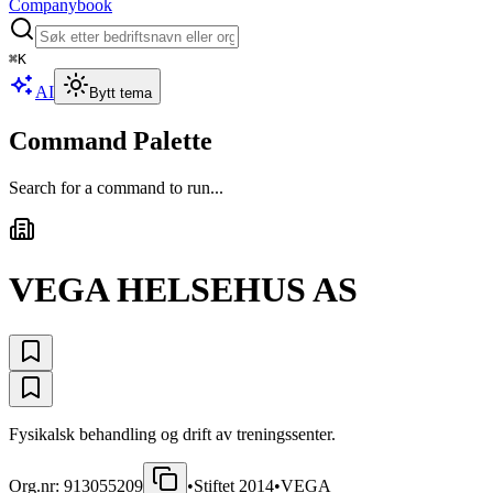
Companybook
⌘
K
AI
Bytt tema
Command Palette
Search for a command to run...
VEGA HELSEHUS AS
Fysikalsk behandling og drift av treningssenter.
Org.nr:
913055209
•
Stiftet
2014
•
VEGA