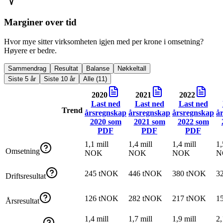
Marginer over tid
Hvor mye sitter virksomheten igjen med per krone i omsetning?
Høyere er bedre.
Sammendrag
Resultat
Balanse
Nøkkeltall
Siste 5 år
Siste 10 år
Alle (11)
2020
2021
2022
Last ned
Last ned
Last ned
Trend
årsregnskap
årsregnskap
årsregnskap
å
2020
som
2021
som
2022
som
PDF
PDF
PDF
1,1 mill
1,4 mill
1,4 mill
1,
Omsetning
NOK
NOK
NOK
N
245 tNOK
446 tNOK
380 tNOK
3
Driftsresultat
126 tNOK
282 tNOK
217 tNOK
1
Årsresultat
1,4 mill
1,7 mill
1,9 mill
2,