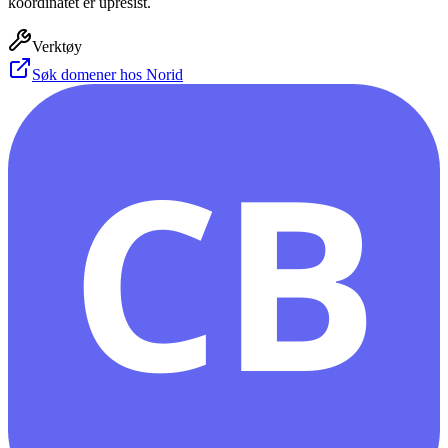
koordinatet er upresist.
Verktøy
Søk domener hos Norid
CB