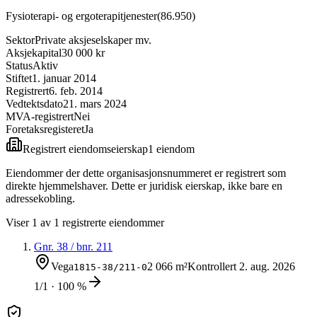
Fysioterapi- og ergoterapitjenester
(
86.950
)
Sektor
Private aksjeselskaper mv.
Aksjekapital
30 000 kr
Status
Aktiv
Stiftet
1. januar 2014
Registrert
6. feb. 2014
Vedtektsdato
21. mars 2024
MVA-registrert
Nei
Foretaksregisteret
Ja
Registrert eiendomseierskap
1
eiendom
Eiendommer der dette organisasjonsnummeret er registrert som
direkte hjemmelshaver. Dette er juridisk eierskap, ikke bare en
adressekobling.
Viser
1
av
1
registrerte eiendommer
Gnr.
38
/ bnr.
211
Vega
2 066 m²
Kontrollert
2. aug. 2026
1815-38/211-0
1/1 · 100 %