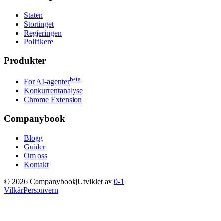
Staten
Stortinget
Regjeringen
Politikere
Produkter
beta
For AI-agenter
Konkurrentanalyse
Chrome Extension
Companybook
Blogg
Guider
Om oss
Kontakt
©
2026
Companybook
|
Utviklet av
0-1
Vilkår
Personvern