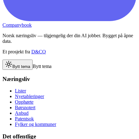
Companybook
Norsk næringsliv — tilgjengelig der din AI jobber. Bygget på åpne
data.
Et prosjekt fra
D&CO
Bytt tema
Bytt tema
Næringsliv
Lister
Nyetableringer
Opphørte
Børsnotert
Anbud
Patentsok
Fylker og kommuner
Det offentlige