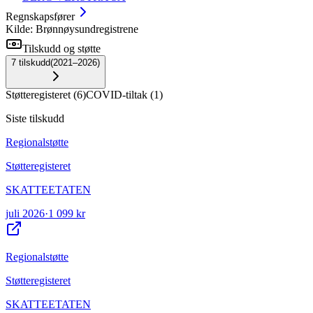
Regnskapsfører
Kilde: Brønnøysundregistrene
Tilskudd og støtte
7
tilskudd
(
2021–2026
)
Støtteregisteret
(
6
)
COVID-tiltak
(
1
)
Siste tilskudd
Regionalstøtte
Støtteregisteret
SKATTEETATEN
juli 2026
·
1 099 kr
Regionalstøtte
Støtteregisteret
SKATTEETATEN