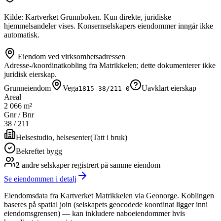
Kilde: Kartverket Grunnboken. Kun direkte, juridiske
hjemmelsandeler vises. Konsernselskapers eiendommer inngår ikke
automatisk.
Eiendom ved virksomhetsadressen
Adresse-/koordinatkobling fra Matrikkelen; dette dokumenterer ikke
juridisk eierskap.
Grunneiendom
Vega
Uavklart eierskap
1815-38/211-0
Areal
2 066 m²
Gnr / Bnr
38
/
211
Helsestudio, helsesenter
(
Tatt i bruk
)
Bekreftet bygg
2
andre selskap
er
registrert på samme eiendom
Se eiendommen i detalj
Eiendomsdata fra Kartverket Matrikkelen via Geonorge. Koblingen
baseres på spatial join (selskapets geocodede koordinat ligger inni
eiendomsgrensen) — kan inkludere naboeiendommer hvis