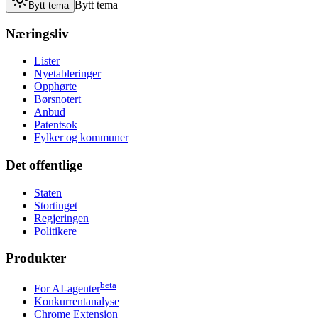
Bytt tema
Bytt tema
Næringsliv
Lister
Nyetableringer
Opphørte
Børsnotert
Anbud
Patentsok
Fylker og kommuner
Det offentlige
Staten
Stortinget
Regjeringen
Politikere
Produkter
beta
For AI-agenter
Konkurrentanalyse
Chrome Extension