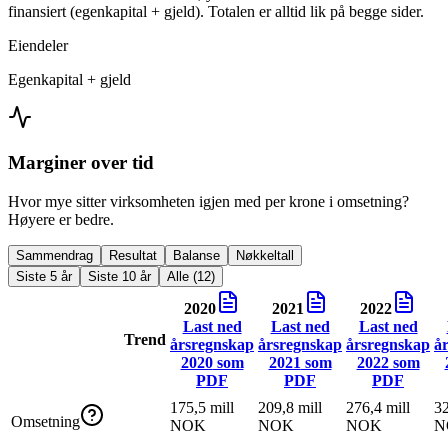
finansiert (egenkapital + gjeld). Totalen er alltid lik på begge sider.
Eiendeler
Egenkapital + gjeld
Marginer over tid
Hvor mye sitter virksomheten igjen med per krone i omsetning?
Høyere er bedre.
Sammendrag
Resultat
Balanse
Nøkkeltall
Siste 5 år
Siste 10 år
Alle (12)
2020
2021
2022
Last ned
Last ned
Last ned
Trend
årsregnskap
årsregnskap
årsregnskap
å
2020
som
2021
som
2022
som
PDF
PDF
PDF
175,5 mill
209,8 mill
276,4 mill
32
Omsetning
NOK
NOK
NOK
N