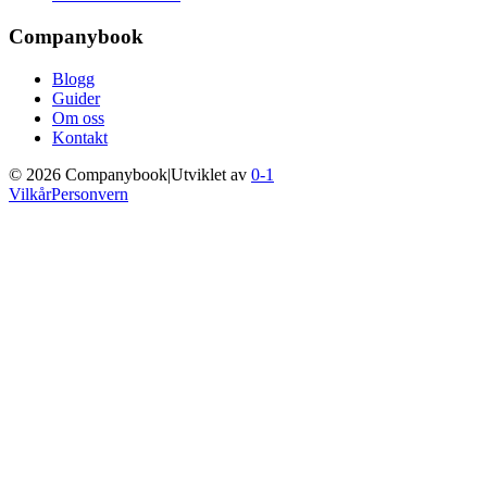
Companybook
Blogg
Guider
Om oss
Kontakt
©
2026
Companybook
|
Utviklet av
0-1
Vilkår
Personvern