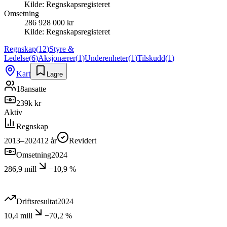
Kilde:
Regnskapsregisteret
Omsetning
286 928 000 kr
Kilde:
Regnskapsregisteret
Regnskap
(
12
)
Styre &
Ledelse
(
6
)
Aksjonærer
(
1
)
Underenheter
(
1
)
Tilskudd
(
1
)
Kart
Lagre
18
ansatte
239k kr
Aktiv
Regnskap
2013–2024
12
år
Revidert
Omsetning
2024
286,9 mill
−10,9 %
Driftsresultat
2024
10,4 mill
−70,2 %