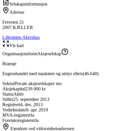
Selskapsinformasjon
Adresse
Fetveien 21
2007
KJELLER
Lillestrøm
,
Akershus
Vis kart
Organisasjonsform
Aksjeselskap
Bransje
Engroshandel med maskiner og utstyr ellers
(
46.640
)
Sektor
Private aksjeselskaper mv.
Aksjekapital
239 000 kr
Status
Aktiv
Stiftet
25. september 2013
Registrert
4. des. 2013
Vedtektsdato
9. apr. 2019
MVA-registrert
Ja
Foretaksregisteret
Ja
Eiendom ved virksomhetsadressen