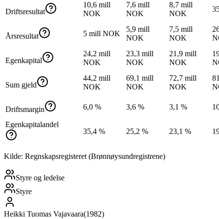
10,6 mill
7,6 mill
8,7 mill
3
Driftsresultat
NOK
NOK
NOK
5,9 mill
7,5 mill
26
5 mill NOK
Årsresultat
NOK
NOK
N
24,2 mill
23,3 mill
21,9 mill
19
Egenkapital
NOK
NOK
NOK
N
44,2 mill
69,1 mill
72,7 mill
81
Sum gjeld
NOK
NOK
NOK
N
6,0 %
3,6 %
3,1 %
1
Driftsmargin
Egenkapitalandel
35,4 %
25,2 %
23,1 %
1
Kilde: Regnskapsregisteret (Brønnøysundregistrene)
Styre og ledelse
Styre
Heikki Tuomas Vajavaara
(
1982
)