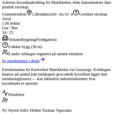
Adresse-/koordinatkobling fra Matrikkelen; dette dokumenterer ikke
juridisk eierskap.
Grunneiendom
Lillestrøm
Uavklart eierskap
3205-34/25-0
Areal
1.00 hektar
Gnr / Bnr
34
/
25
Verkstedbygning
(
Ferdigattest
)
Usikker bygg (36 m)
5
andre selskap
er
registrert på samme eiendom
Se eiendommen i detalj
Eiendomsdata fra Kartverket Matrikkelen via Geonorge. Koblingen
baseres på spatial join (selskapets geocodede koordinat ligger inni
eiendomsgrensen) — kan inkludere naboeiendommer hvis
koordinatet er upresist.
Hendelser
Ny Styrets leder: Heikki Tuomas Vajavaara