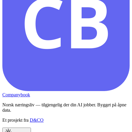
CB
Companybook
Norsk næringsliv — tilgjengelig der din AI jobber. Bygget på åpne
data.
Et prosjekt fra
D&CO