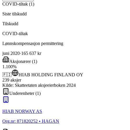
COVID-tiltak
(
1
)
Siste tilskudd
Tilskudd
COVID-tiltak
Lønnskompensasjon permittering
juni 2020
·
165 637 kr
Aksjonærer
(
1
)
1
.
100
%
🇫🇮
HIAB HOLDING FINLAND OY
239
aksjer
Kilde: Skatteetaten aksjeeierboken 2024
Underenheter
(
1
)
HIAB NORWAY AS
Org.nr:
871820252
• HAGAN