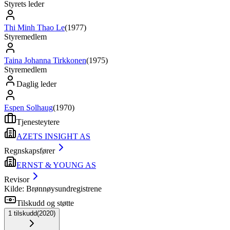
Styrets leder
Thi Minh Thao Le
(
1977
)
Styremedlem
Taina Johanna Tirkkonen
(
1975
)
Styremedlem
Daglig leder
Espen Solhaug
(
1970
)
Tjenesteytere
AZETS INSIGHT AS
Regnskapsfører
ERNST & YOUNG AS
Revisor
Kilde: Brønnøysundregistrene
Tilskudd og støtte
1
tilskudd
(
2020
)