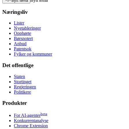
Bytt tema
Bytt tema
Næringsliv
Lister
Nyetableringer
Opphørte
Børsnotert
Anbud
Patentsok
Fylker og kommuner
Det offentlige
Staten
Stortinget
Regjeringen
Politikere
Produkter
beta
For AI-agenter
Konkurrentanalyse
Chrome Extension