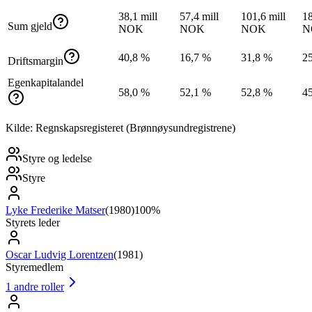
38,1 mill
57,4 mill
101,6 mill
18
Sum gjeld
NOK
NOK
NOK
N
40,8 %
16,7 %
31,8 %
2
Driftsmargin
Egenkapitalandel
58,0 %
52,1 %
52,8 %
4
Kilde: Regnskapsregisteret (Brønnøysundregistrene)
Styre og ledelse
Styre
Lyke Frederike Matser
(
1980
)
100%
Styrets leder
Oscar Ludvig Lorentzen
(
1981
)
Styremedlem
1
andre roller