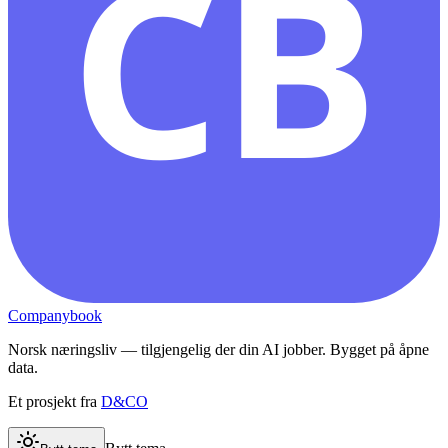
CB
Companybook
Norsk næringsliv — tilgjengelig der din AI jobber. Bygget på åpne
data.
Et prosjekt fra
D&CO