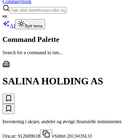
Companybook
⌘
K
AI
Bytt tema
Command Palette
Search for a command to run...
SALINA HOLDING AS
Investering i aksjer, andeler og øvrige finansielle instrumenter.
Org.nr:
912609618
•
Stiftet
2013
•
OSLO