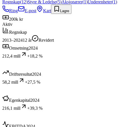
Regnskap
(
12
)
Styre & Ledelse
(
5
)
Aksjonærer
(
1
)
Underenheter
(
1
)
Ring
E-post
Kart
Lagre
200k kr
Aktiv
Regnskap
2013–2024
12
år
Revidert
Omsetning
2024
212,4 mill
+18,2 %
Driftsresultat
2024
58,2 mill
+27,5 %
Egenkapital
2024
216,1 mill
+39,3 %
EBITDA
2024