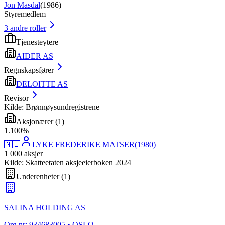
Jon Masdal
(
1986
)
Styremedlem
3
andre roller
Tjenesteytere
AIDER AS
Regnskapsfører
DELOITTE AS
Revisor
Kilde: Brønnøysundregistrene
Aksjonærer
(
1
)
1
.
100
%
🇳🇱
LYKE FREDERIKE MATSER
(
1980
)
1 000
aksjer
Kilde: Skatteetaten aksjeeierboken 2024
Underenheter
(
1
)
SALINA HOLDING AS
Org.nr:
934683005
• OSLO