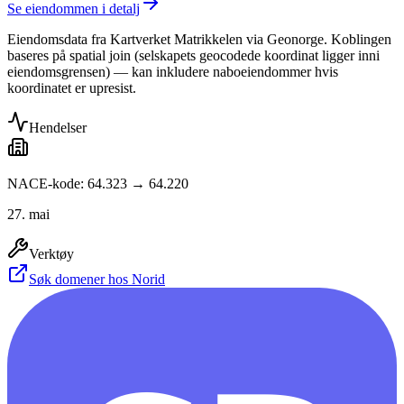
Se eiendommen i detalj
Eiendomsdata fra Kartverket Matrikkelen via Geonorge. Koblingen
baseres på spatial join (selskapets geocodede koordinat ligger inni
eiendomsgrensen) — kan inkludere naboeiendommer hvis
koordinatet er upresist.
Hendelser
NACE-kode: 64.323 → 64.220
27. mai
Verktøy
Søk domener hos Norid