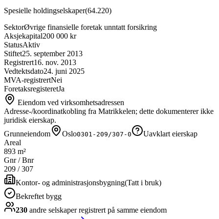
Spesielle holdingselskaper
(
64.220
)
Sektor
Øvrige finansielle foretak unntatt forsikring
Aksjekapital
200 000 kr
Status
Aktiv
Stiftet
25. september 2013
Registrert
16. nov. 2013
Vedtektsdato
24. juni 2025
MVA-registrert
Nei
Foretaksregisteret
Ja
Eiendom ved virksomhetsadressen
Adresse-/koordinatkobling fra Matrikkelen; dette dokumenterer ikke
juridisk eierskap.
Grunneiendom
Oslo
Uavklart eierskap
0301-209/307-0
Areal
893 m²
Gnr / Bnr
209
/
307
Kontor- og administrasjonsbygning
(
Tatt i bruk
)
Bekreftet bygg
230
andre selskap
er
registrert på samme eiendom