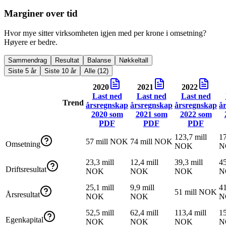
Marginer over tid
Hvor mye sitter virksomheten igjen med per krone i omsetning?
Høyere er bedre.
Sammendrag
Resultat
Balanse
Nøkkeltall
Siste 5 år
Siste 10 år
Alle (12)
2020
2021
2022
Last ned
Last ned
Last ned
Trend
årsregnskap
årsregnskap
årsregnskap
å
2020
som
2021
som
2022
som
PDF
PDF
PDF
123,7 mill
17
57 mill NOK
74 mill NOK
Omsetning
NOK
N
23,3 mill
12,4 mill
39,3 mill
45
Driftsresultat
NOK
NOK
NOK
N
25,1 mill
9,9 mill
41
51 mill NOK
Årsresultat
NOK
NOK
N
52,5 mill
62,4 mill
113,4 mill
15
Egenkapital
NOK
NOK
NOK
N