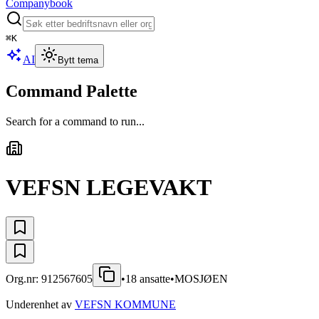
Companybook
⌘
K
AI
Bytt tema
Command Palette
Search for a command to run...
VEFSN LEGEVAKT
Org.nr:
912567605
•
18
ansatte
•
MOSJØEN
Underenhet av
VEFSN KOMMUNE