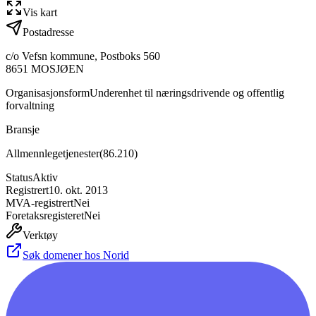
Vis kart
Postadresse
c/o Vefsn kommune, Postboks 560
8651
MOSJØEN
Organisasjonsform
Underenhet til næringsdrivende og offentlig
forvaltning
Bransje
Allmennlegetjenester
(
86.210
)
Status
Aktiv
Registrert
10. okt. 2013
MVA-registrert
Nei
Foretaksregisteret
Nei
Verktøy
Søk domener hos Norid