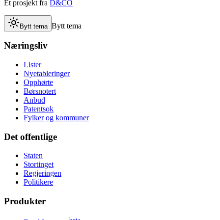
Et prosjekt fra
D&CO
Bytt tema
Bytt tema
Næringsliv
Lister
Nyetableringer
Opphørte
Børsnotert
Anbud
Patentsok
Fylker og kommuner
Det offentlige
Staten
Stortinget
Regjeringen
Politikere
Produkter
beta