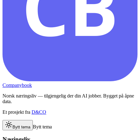
CB
Companybook
Norsk næringsliv — tilgjengelig der din AI jobber. Bygget på åpne
data.
Et prosjekt fra
D&CO
Bytt tema
Bytt tema
Næringsliv