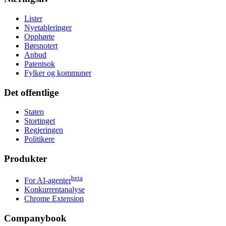
Lister
Nyetableringer
Opphørte
Børsnotert
Anbud
Patentsok
Fylker og kommuner
Det offentlige
Staten
Stortinget
Regjeringen
Politikere
Produkter
beta
For AI-agenter
Konkurrentanalyse
Chrome Extension
Companybook