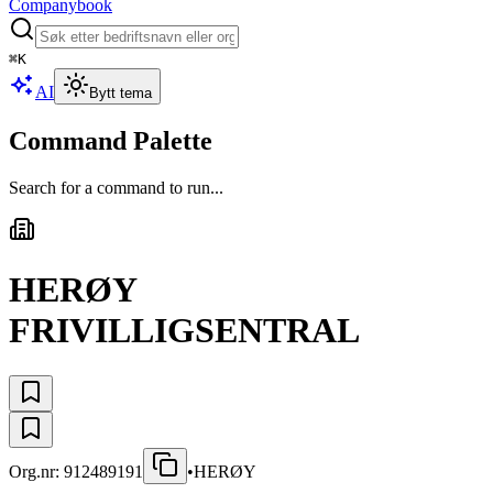
Companybook
⌘
K
AI
Bytt tema
Command Palette
Search for a command to run...
HERØY
FRIVILLIGSENTRAL
Org.nr:
912489191
•
HERØY