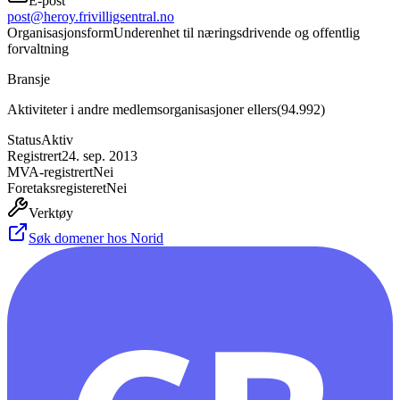
E-post
post@heroy.frivilligsentral.no
Organisasjonsform
Underenhet til næringsdrivende og offentlig
forvaltning
Bransje
Aktiviteter i andre medlemsorganisasjoner ellers
(
94.992
)
Status
Aktiv
Registrert
24. sep. 2013
MVA-registrert
Nei
Foretaksregisteret
Nei
Verktøy
Søk domener hos Norid