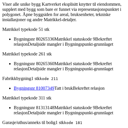
Viser alle unike bygg Kartverket eksplisitt knytter til eiendommen,
supplert med bygg som bare er funnet via representasjonspunktet i
polygonet. Åpne byggsiden for areal, bruksenheter, tekniske
installasjoner og andre Matrikkel-detaljer.
Matrikkel typekode 5
1
stk
Bygningsnr
80265336
Matrikkel statuskode 9
Bekreftet
relasjon
Detaljside mangler i Bygningspunkt-grunnlaget
Matrikkel typekode 26
1
stk
Bygningsnr
80265360
Matrikkel statuskode 9
Bekreftet
relasjon
Detaljside mangler i Bygningspunkt-grunnlaget
Fabrikkbygning
1
stk
kode
211
Bygningsnr
81007349
Tatt i bruk
Bekreftet relasjon
Matrikkel typekode 31
1
stk
Bygningsnr
81313148
Matrikkel statuskode 9
Bekreftet
relasjon
Detaljside mangler i Bygningspunkt-grunnlaget
Garasje/uthus/anneks til bolig
1
stk
kode
181