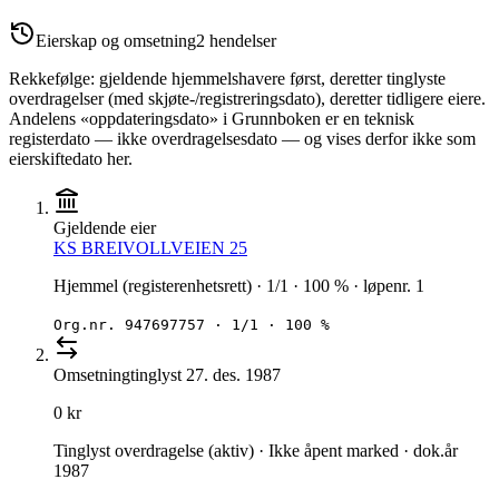
Eierskap og omsetning
2
hendelser
Rekkefølge: gjeldende hjemmelshavere først, deretter tinglyste
overdragelser (med skjøte-/registreringsdato), deretter tidligere eiere.
Andelens «oppdateringsdato» i Grunnboken er en teknisk
registerdato — ikke overdragelsesdato — og vises derfor ikke som
eierskiftedato her.
Gjeldende eier
KS BREIVOLLVEIEN 25
Hjemmel (registerenhetsrett) · 1/1 · 100 % · løpenr. 1
Org.nr.
947697757
·
1/1 · 100 %
Omsetning
tinglyst
27. des. 1987
0 kr
Tinglyst overdragelse (aktiv) · Ikke åpent marked · dok.år
1987