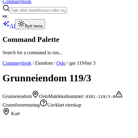
Companybook
⌘
K
AI
Bytt tema
Command Palette
Search for a command to run...
Companybook
/
Eiendom
/
Oslo
/
gnr
119
/bnr
3
Grunneiendom
119
/
3
Grunneiendom
Oslo
Matrikkelnummer:
0301-119/3-0
Grunnforurensning
Uavklart eierskap
Kart