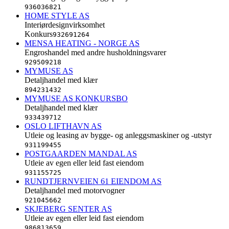
936036821
HOME STYLE AS
Interiørdesignvirksomhet
Konkurs
932691264
MENSA HEATING - NORGE AS
Engroshandel med andre husholdningsvarer
929509218
MYMUSE AS
Detaljhandel med klær
894231432
MYMUSE AS KONKURSBO
Detaljhandel med klær
933439712
OSLO LIFTHAVN AS
Utleie og leasing av bygge- og anleggsmaskiner og -utstyr
931199455
POSTGAARDEN MANDAL AS
Utleie av egen eller leid fast eiendom
931155725
RUNDTJERNVEIEN 61 EIENDOM AS
Detaljhandel med motorvogner
921045662
SKJEBERG SENTER AS
Utleie av egen eller leid fast eiendom
986813659