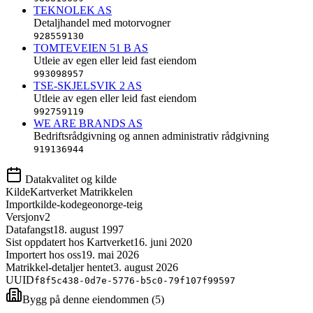
TEKNOLEK AS
Detaljhandel med motorvogner
928559130
TOMTEVEIEN 51 B AS
Utleie av egen eller leid fast eiendom
993098957
TSE-SKJELSVIK 2 AS
Utleie av egen eller leid fast eiendom
992759119
WE ARE BRANDS AS
Bedriftsrådgivning og annen administrativ rådgivning
919136944
Datakvalitet og kilde
Kilde
Kartverket Matrikkelen
Importkilde-kode
geonorge-teig
Versjon
v2
Datafangst
18. august 1997
Sist oppdatert hos Kartverket
16. juni 2020
Importert hos oss
19. mai 2026
Matrikkel-detaljer hentet
3. august 2026
UUID
f8f5c438-0d7e-5776-b5c0-79f107f99597
Bygg på denne eiendommen (
5
)