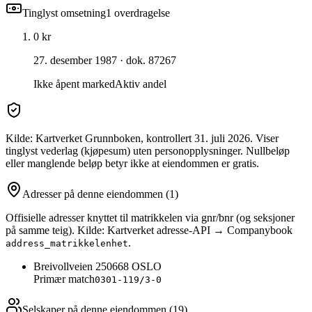
Tinglyst omsetning
1
overdragelse
0 kr
27. desember 1987
· dok. 87267
Ikke åpent marked
Aktiv andel
Kilde: Kartverket Grunnboken
, kontrollert 31. juli 2026
. Viser
tinglyst vederlag (kjøpesum) uten personopplysninger. Nullbeløp
eller manglende beløp betyr ikke at eiendommen er gratis.
Adresser på denne eiendommen
(1)
Offisielle adresser knyttet til matrikkelen via gnr/bnr (og seksjoner
på samme teig). Kilde: Kartverket adresse-API → Companybook
.
address_matrikkelenhet
Breivollveien 25
0668
OSLO
Primær match
0301-119/3-0
Selskaper på denne eiendommen (
19
)