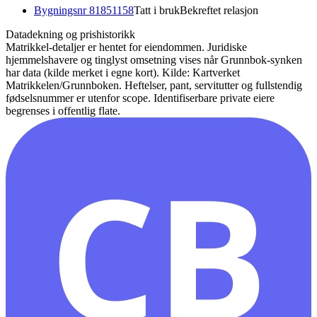
Bygningsnr
81851158
Tatt i bruk
Bekreftet relasjon
Datadekning og prishistorikk
Matrikkel-detaljer er hentet for eiendommen. Juridiske
hjemmelshavere og tinglyst omsetning vises når Grunnbok-synken
har data (kilde merket i egne kort).
Kilde: Kartverket
Matrikkelen/Grunnboken. Heftelser, pant, servitutter og fullstendig
fødselsnummer er utenfor scope. Identifiserbare private eiere
begrenses i offentlig flate.
CB