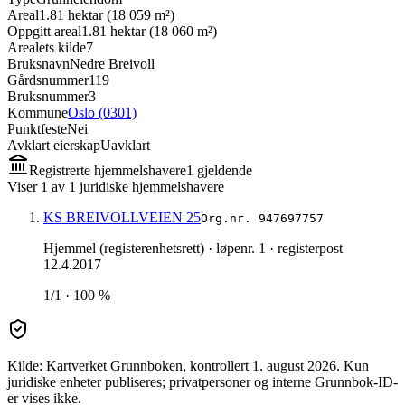
Areal
1.81 hektar (18 059 m²)
Oppgitt areal
1.81 hektar (18 060 m²)
Arealets kilde
7
Bruksnavn
Nedre Breivoll
Gårdsnummer
119
Bruksnummer
3
Kommune
Oslo (0301)
Punktfeste
Nei
Avklart eierskap
Uavklart
Registrerte hjemmelshavere
1
gjeldende
Viser
1
av
1
juridiske hjemmelshavere
KS BREIVOLLVEIEN 25
Org.nr.
947697757
Hjemmel (registerenhetsrett)
· løpenr. 1
· registerpost
12.4.2017
1/1 · 100 %
Kilde: Kartverket Grunnboken
, kontrollert 1. august 2026
.
Kun
juridiske enheter publiseres; privatpersoner og interne Grunnbok-ID-
er vises ikke.