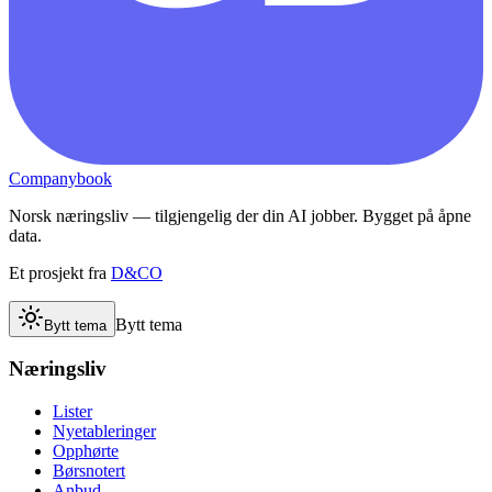
Companybook
Norsk næringsliv — tilgjengelig der din AI jobber. Bygget på åpne
data.
Et prosjekt fra
D&CO
Bytt tema
Bytt tema
Næringsliv
Lister
Nyetableringer
Opphørte
Børsnotert
Anbud