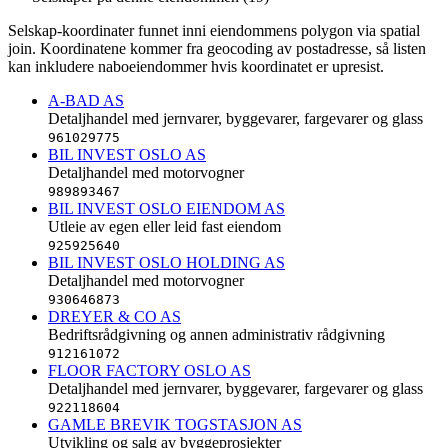
Selskap-koordinater funnet inni eiendommens polygon via spatial
join. Koordinatene kommer fra geocoding av postadresse, så listen
kan inkludere naboeiendommer hvis koordinatet er upresist.
A-BAD AS
Detaljhandel med jernvarer, byggevarer, fargevarer og glass
961029775
BIL INVEST OSLO AS
Detaljhandel med motorvogner
989893467
BIL INVEST OSLO EIENDOM AS
Utleie av egen eller leid fast eiendom
925925640
BIL INVEST OSLO HOLDING AS
Detaljhandel med motorvogner
930646873
DREYER & CO AS
Bedriftsrådgivning og annen administrativ rådgivning
912161072
FLOOR FACTORY OSLO AS
Detaljhandel med jernvarer, byggevarer, fargevarer og glass
922118604
GAMLE BREVIK TOGSTASJON AS
Utvikling og salg av byggeprosjekter