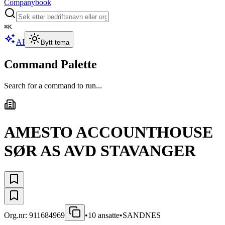
Companybook
⌘
K
AI
Bytt tema
Command Palette
Search for a command to run...
AMESTO ACCOUNTHOUSE
SØR AS AVD STAVANGER
Org.nr:
911684969
•
10
ansatte
•
SANDNES