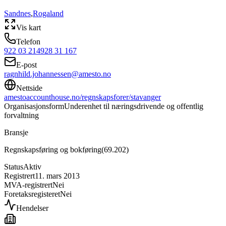
Sandnes
,
Rogaland
Vis kart
Telefon
922 03 214
928 31 167
E-post
ragnhild.johannessen@amesto.no
Nettside
amestoaccounthouse.no/regnskapsforer/stavanger
Organisasjonsform
Underenhet til næringsdrivende og offentlig
forvaltning
Bransje
Regnskapsføring og bokføring
(
69.202
)
Status
Aktiv
Registrert
11. mars 2013
MVA-registrert
Nei
Foretaksregisteret
Nei
Hendelser