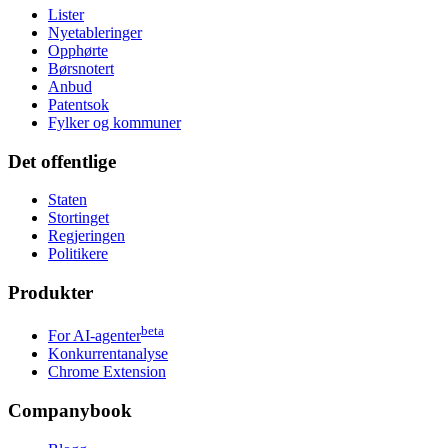
Lister
Nyetableringer
Opphørte
Børsnotert
Anbud
Patentsok
Fylker og kommuner
Det offentlige
Staten
Stortinget
Regjeringen
Politikere
Produkter
beta
For AI-agenter
Konkurrentanalyse
Chrome Extension
Companybook