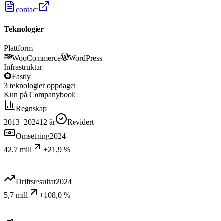
contact
Teknologier
Plattform
WooCommerce
WordPress
Infrastruktur
Fastly
3
teknologier
oppdaget
Kun på Companybook
Regnskap
2013–2024
12
år
Revidert
Omsetning
2024
42,7 mill
+21,9 %
Driftsresultat
2024
5,7 mill
+108,0 %