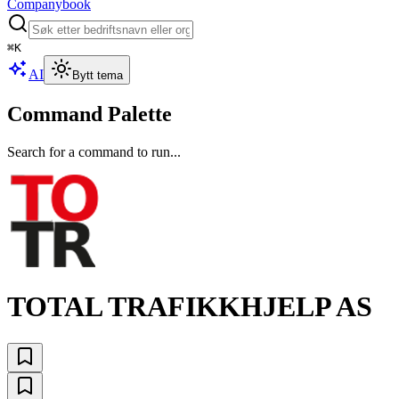
Companybook
⌘
K
AI
Bytt tema
Command Palette
Search for a command to run...
TOTAL TRAFIKKHJELP AS