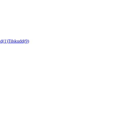
ud
(
1
)
Tilskudd
(
9
)