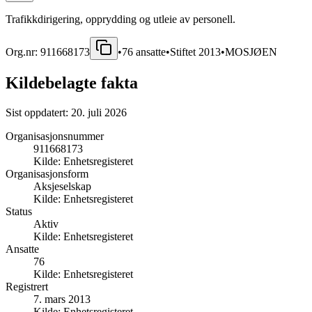
Trafikkdirigering, opprydding og utleie av personell.
Org.nr:
911668173
•
76
ansatte
•
Stiftet
2013
•
MOSJØEN
Kildebelagte fakta
Sist oppdatert:
20. juli 2026
Organisasjonsnummer
911668173
Kilde:
Enhetsregisteret
Organisasjonsform
Aksjeselskap
Kilde:
Enhetsregisteret
Status
Aktiv
Kilde:
Enhetsregisteret
Ansatte
76
Kilde:
Enhetsregisteret
Registrert
7. mars 2013
Kilde:
Enhetsregisteret