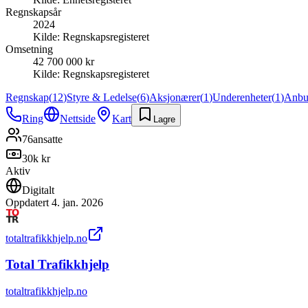
Regnskapsår
2024
Kilde:
Regnskapsregisteret
Omsetning
42 700 000 kr
Kilde:
Regnskapsregisteret
Regnskap
(
12
)
Styre & Ledelse
(
6
)
Aksjonærer
(
1
)
Underenheter
(
1
)
Anb
Ring
Nettside
Kart
Lagre
76
ansatte
30k kr
Aktiv
Digitalt
Oppdatert
4. jan. 2026
totaltrafikkhjelp.no
Total Trafikkhjelp
totaltrafikkhjelp.no