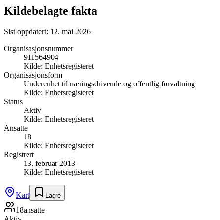
Kildebelagte fakta
Sist oppdatert:
12. mai 2026
Organisasjonsnummer
911564904
Kilde:
Enhetsregisteret
Organisasjonsform
Underenhet til næringsdrivende og offentlig forvaltning
Kilde:
Enhetsregisteret
Status
Aktiv
Kilde:
Enhetsregisteret
Ansatte
18
Kilde:
Enhetsregisteret
Registrert
13. februar 2013
Kilde:
Enhetsregisteret
Kart
Lagre
18
ansatte
Aktiv