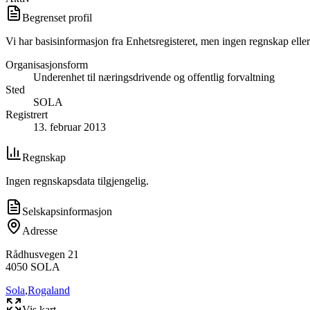
Begrenset profil
Vi har basisinformasjon fra Enhetsregisteret, men ingen regnskap eller
Organisasjonsform
Underenhet til næringsdrivende og offentlig forvaltning
Sted
SOLA
Registrert
13. februar 2013
Regnskap
Ingen regnskapsdata tilgjengelig.
Selskapsinformasjon
Adresse
Rådhusvegen 21
4050
SOLA
Sola
,
Rogaland
Vis kart