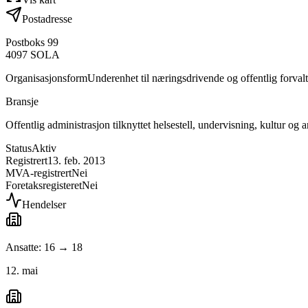
Postadresse
Postboks 99
4097
SOLA
Organisasjonsform
Underenhet til næringsdrivende og offentlig forval
Bransje
Offentlig administrasjon tilknyttet helsestell, undervisning, kultur og
Status
Aktiv
Registrert
13. feb. 2013
MVA-registrert
Nei
Foretaksregisteret
Nei
Hendelser
Ansatte: 16 → 18
12. mai