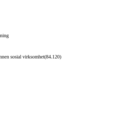
tning
 annen sosial virksomhet
(
84.120
)