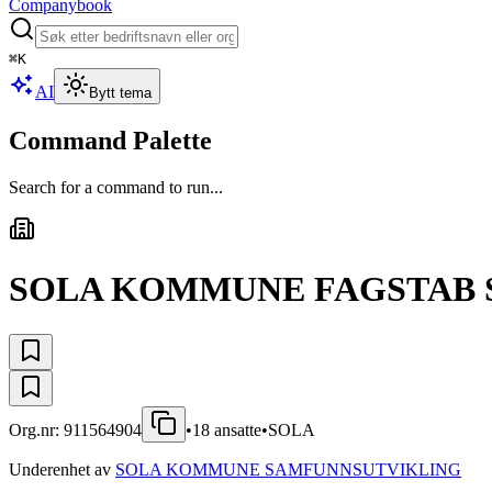
Companybook
⌘
K
AI
Bytt tema
Command Palette
Search for a command to run...
SOLA KOMMUNE FAGSTAB 
Org.nr:
911564904
•
18
ansatte
•
SOLA
Underenhet av
SOLA KOMMUNE SAMFUNNSUTVIKLING