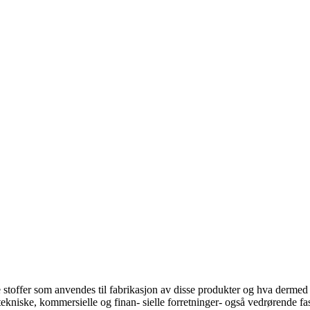
toffer som anvendes til fabrikasjon av disse produkter og hva dermed stå
 tekniske, kommersielle og finan- sielle forretninger- også vedrørende f