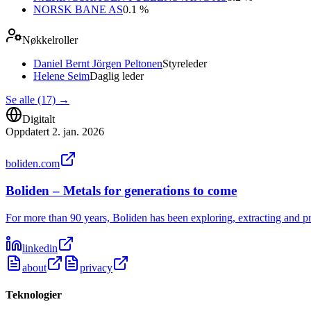
NORSK BANE AS
0.1 %
Nøkkelroller
Daniel Bernt Jörgen Peltonen
Styreleder
Helene Seim
Daglig leder
Se alle (17)
→
Digitalt
Oppdatert
2. jan. 2026
boliden.com
Boliden – Metals for generations to come
For more than 90 years, Boliden has been exploring, extracting and p
linkedin
about
privacy
Teknologier