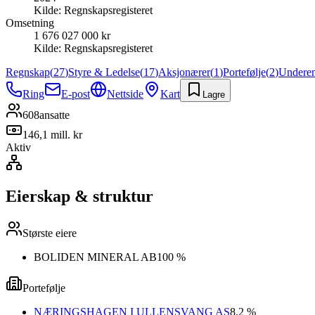
Kilde:
Regnskapsregisteret
Omsetning
1 676 027 000 kr
Kilde:
Regnskapsregisteret
Regnskap
(
27
)
Styre & Ledelse
(
17
)
Aksjonærer
(
1
)
Portefølje
(
2
)
Underen
Ring
E-post
Nettside
Kart
Lagre
608
ansatte
146,1 mill. kr
Aktiv
Eierskap & struktur
Største eiere
BOLIDEN MINERAL AB
100 %
Portefølje
NÆRINGSHAGEN I ULLENSVANG AS
8.2 %