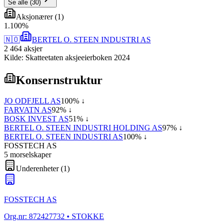
Se alle
(
30
)
Aksjonærer
(
1
)
1
.
100
%
🇳🇴
BERTEL O. STEEN INDUSTRI AS
2 464
aksjer
Kilde: Skatteetaten aksjeeierboken 2024
Konsernstruktur
JO ODFJELL AS
100
% ↓
FARVATN AS
92
% ↓
BOSK INVEST AS
51
% ↓
BERTEL O. STEEN INDUSTRI HOLDING AS
97
% ↓
BERTEL O. STEEN INDUSTRI AS
100
% ↓
FOSSTECH AS
5
morselskap
er
Underenheter
(
1
)
FOSSTECH AS
Org.nr:
872427732
• STOKKE