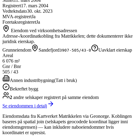
Stiftet
11. mars 2004
Registrert
17. mars 2004
Vedtektsdato
30. okt. 2023
MVA-registrert
Ja
Foretaksregisteret
Ja
Eiendom ved virksomhetsadressen
Adresse-/koordinatkobling fra Matrikkelen; dette dokumenterer ikke
juridisk eierskap.
Grunneiendom
Sandefjord
Uavklart eierskap
3907-505/43-0
Areal
6 076 m²
Gnr / Bnr
505
/
43
Annen industribygning
(
Tatt i bruk
)
Bekreftet bygg
2
andre selskap
er
registrert på samme eiendom
Se eiendommen i detalj
Eiendomsdata fra Kartverket Matrikkelen via Geonorge. Koblingen
baseres på spatial join (selskapets geocodede koordinat ligger inni
eiendomsgrensen) — kan inkludere naboeiendommer hvis
koordinatet er upresist.