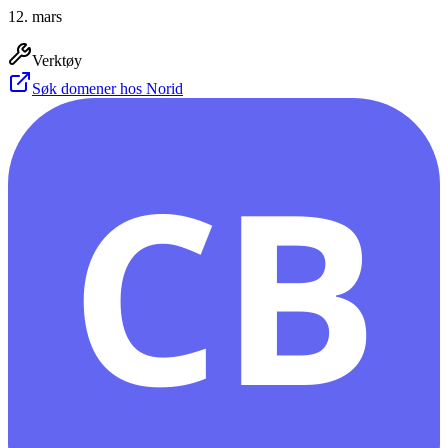
12. mars
Verktøy
Søk domener hos Norid
CB