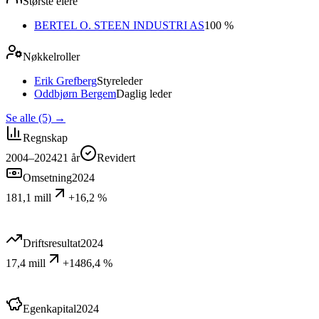
Største eiere
BERTEL O. STEEN INDUSTRI AS
100 %
Nøkkelroller
Erik Grefberg
Styreleder
Oddbjørn Bergem
Daglig leder
Se alle (5)
→
Regnskap
2004–2024
21
år
Revidert
Omsetning
2024
181,1 mill
+16,2 %
Driftsresultat
2024
17,4 mill
+1486,4 %
Egenkapital
2024