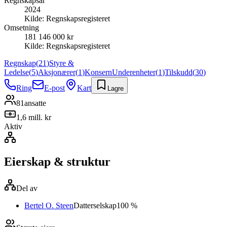
Regnskapsår
2024
Kilde:
Regnskapsregisteret
Omsetning
181 146 000 kr
Kilde:
Regnskapsregisteret
Regnskap
(
21
)
Styre &
Ledelse
(
5
)
Aksjonærer
(
1
)
Konsern
Underenheter
(
1
)
Tilskudd
(
30
)
Ring
E-post
Kart
Lagre
81
ansatte
1,6 mill. kr
Aktiv
Eierskap & struktur
Del av
Bertel O. Steen
Datterselskap
100 %