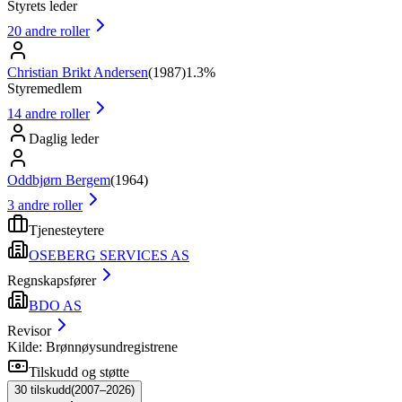
Styrets leder
20
andre roller
Christian Brikt Andersen
(
1987
)
1.3%
Styremedlem
14
andre roller
Daglig leder
Oddbjørn Bergem
(
1964
)
3
andre roller
Tjenesteytere
OSEBERG SERVICES AS
Regnskapsfører
BDO AS
Revisor
Kilde: Brønnøysundregistrene
Tilskudd og støtte
30
tilskudd
(
2007–2026
)