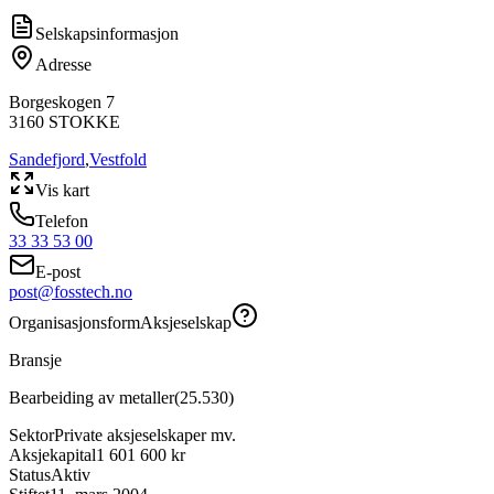
Selskapsinformasjon
Adresse
Borgeskogen 7
3160
STOKKE
Sandefjord
,
Vestfold
Vis kart
Telefon
33 33 53 00
E-post
post@fosstech.no
Organisasjonsform
Aksjeselskap
Bransje
Bearbeiding av metaller
(
25.530
)
Sektor
Private aksjeselskaper mv.
Aksjekapital
1 601 600 kr
Status
Aktiv