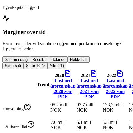
Egenkapital + gjeld
Marginer over tid
Hvor mye sitter virksomheten igjen med per krone i omsetning?
Høyere er bedre.
Sammendrag
Resultat
Balanse
Nøkkeltall
Siste 5 år
Siste 10 år
Alle (21)
2020
2021
2022
Last ned
Last ned
Last ned
Trend
årsregnskap
årsregnskap
årsregnskap
å
2020
som
2021
som
2022
som
PDF
PDF
PDF
95,2 mill
97,7 mill
133,3 mill
15
Omsetning
NOK
NOK
NOK
N
7,6 mill
6,1 mill
5,3 mill
1,
Driftsresultat
NOK
NOK
NOK
N