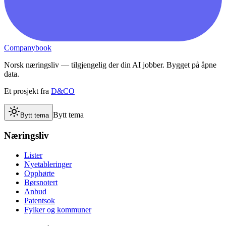
Companybook
Norsk næringsliv — tilgjengelig der din AI jobber. Bygget på åpne
data.
Et prosjekt fra
D&CO
Bytt tema
Bytt tema
Næringsliv
Lister
Nyetableringer
Opphørte
Børsnotert
Anbud
Patentsok
Fylker og kommuner