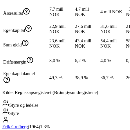
7,7 mill
4,7 mill
−3
4 mill NOK
Årsresultat
NOK
NOK
N
22,9 mill
27,6 mill
31,6 mill
21
Egenkapital
NOK
NOK
NOK
N
23,6 mill
43,4 mill
54,4 mill
58
Sum gjeld
NOK
NOK
NOK
N
8,0 %
6,2 %
4,0 %
0
Driftsmargin
Egenkapitalandel
49,3 %
38,9 %
36,7 %
2
Kilde: Regnskapsregisteret (Brønnøysundregistrene)
Styre og ledelse
Styre
Erik Grefberg
(
1964
)
1.3%