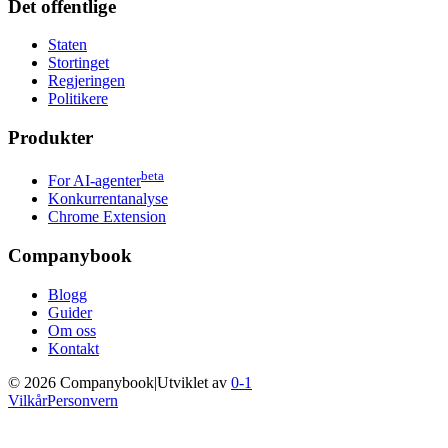
Det offentlige
Staten
Stortinget
Regjeringen
Politikere
Produkter
beta
For AI-agenter
Konkurrentanalyse
Chrome Extension
Companybook
Blogg
Guider
Om oss
Kontakt
©
2026
Companybook
|
Utviklet av
0-1
Vilkår
Personvern