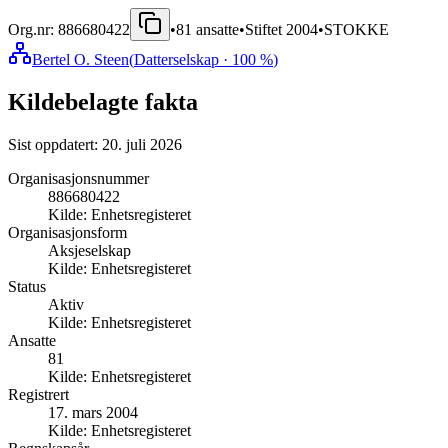
Org.nr:
886680422
•
81
ansatte
•
Stiftet
2004
•
STOKKE
Bertel O. Steen
(
Datterselskap
· 100 %
)
Kildebelagte fakta
Sist oppdatert:
20. juli 2026
Organisasjonsnummer
886680422
Kilde:
Enhetsregisteret
Organisasjonsform
Aksjeselskap
Kilde:
Enhetsregisteret
Status
Aktiv
Kilde:
Enhetsregisteret
Ansatte
81
Kilde:
Enhetsregisteret
Registrert
17. mars 2004
Kilde:
Enhetsregisteret