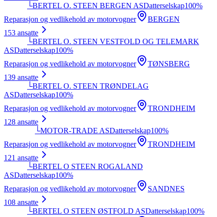
└
BERTEL O. STEEN BERGEN AS
Datterselskap
100
%
Reparasjon og vedlikehold av motorvogner
BERGEN
153
ansatte
└
BERTEL O. STEEN VESTFOLD OG TELEMARK
AS
Datterselskap
100
%
Reparasjon og vedlikehold av motorvogner
TØNSBERG
139
ansatte
└
BERTEL O. STEEN TRØNDELAG
AS
Datterselskap
100
%
Reparasjon og vedlikehold av motorvogner
TRONDHEIM
128
ansatte
└
MOTOR-TRADE AS
Datterselskap
100
%
Reparasjon og vedlikehold av motorvogner
TRONDHEIM
121
ansatte
└
BERTEL O STEEN ROGALAND
AS
Datterselskap
100
%
Reparasjon og vedlikehold av motorvogner
SANDNES
108
ansatte
└
BERTEL O STEEN ØSTFOLD AS
Datterselskap
100
%