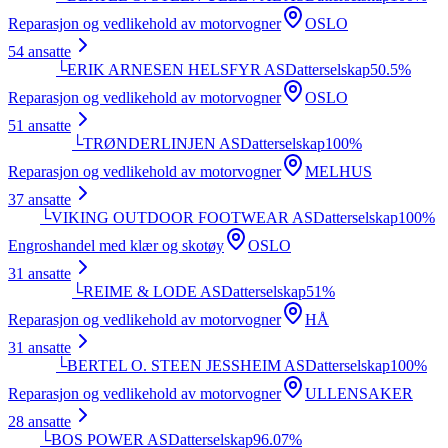
Reparasjon og vedlikehold av motorvogner
OSLO
54
ansatte
└
ERIK ARNESEN HELSFYR AS
Datterselskap
50.5
%
Reparasjon og vedlikehold av motorvogner
OSLO
51
ansatte
└
TRØNDERLINJEN AS
Datterselskap
100
%
Reparasjon og vedlikehold av motorvogner
MELHUS
37
ansatte
└
VIKING OUTDOOR FOOTWEAR AS
Datterselskap
100
%
Engroshandel med klær og skotøy
OSLO
31
ansatte
└
REIME & LODE AS
Datterselskap
51
%
Reparasjon og vedlikehold av motorvogner
HÅ
31
ansatte
└
BERTEL O. STEEN JESSHEIM AS
Datterselskap
100
%
Reparasjon og vedlikehold av motorvogner
ULLENSAKER
28
ansatte
└
BOS POWER AS
Datterselskap
96.07
%