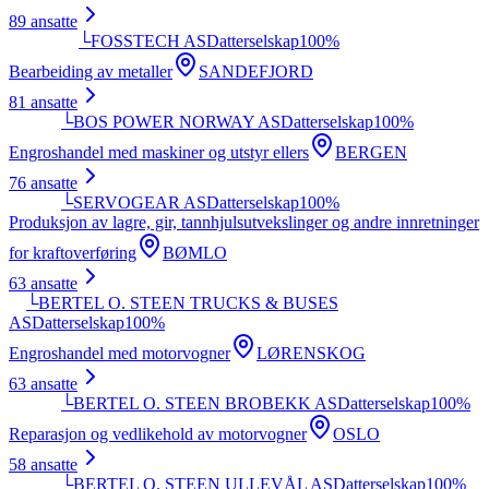
89
ansatte
└
FOSSTECH AS
Datterselskap
100
%
Bearbeiding av metaller
SANDEFJORD
81
ansatte
└
BOS POWER NORWAY AS
Datterselskap
100
%
Engroshandel med maskiner og utstyr ellers
BERGEN
76
ansatte
└
SERVOGEAR AS
Datterselskap
100
%
Produksjon av lagre, gir, tannhjulsutvekslinger og andre innretninger
for kraftoverføring
BØMLO
63
ansatte
└
BERTEL O. STEEN TRUCKS & BUSES
AS
Datterselskap
100
%
Engroshandel med motorvogner
LØRENSKOG
63
ansatte
└
BERTEL O. STEEN BROBEKK AS
Datterselskap
100
%
Reparasjon og vedlikehold av motorvogner
OSLO
58
ansatte
└
BERTEL O. STEEN ULLEVÅL AS
Datterselskap
100
%