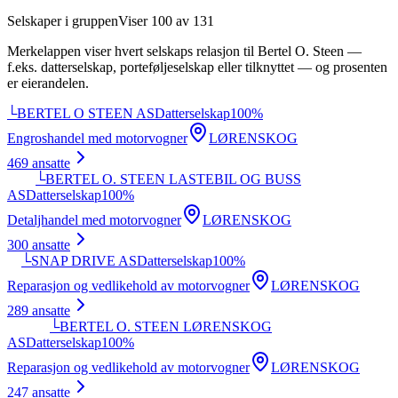
Selskaper i gruppen
Viser
100
av
131
Merkelappen viser hvert selskaps relasjon til
Bertel O. Steen
—
f.eks. datterselskap, porteføljeselskap eller tilknyttet — og prosenten
er eierandelen.
└
BERTEL O STEEN AS
Datterselskap
100
%
Engroshandel med motorvogner
LØRENSKOG
469
ansatte
└
BERTEL O. STEEN LASTEBIL OG BUSS
AS
Datterselskap
100
%
Detaljhandel med motorvogner
LØRENSKOG
300
ansatte
└
SNAP DRIVE AS
Datterselskap
100
%
Reparasjon og vedlikehold av motorvogner
LØRENSKOG
289
ansatte
└
BERTEL O. STEEN LØRENSKOG
AS
Datterselskap
100
%
Reparasjon og vedlikehold av motorvogner
LØRENSKOG
247
ansatte