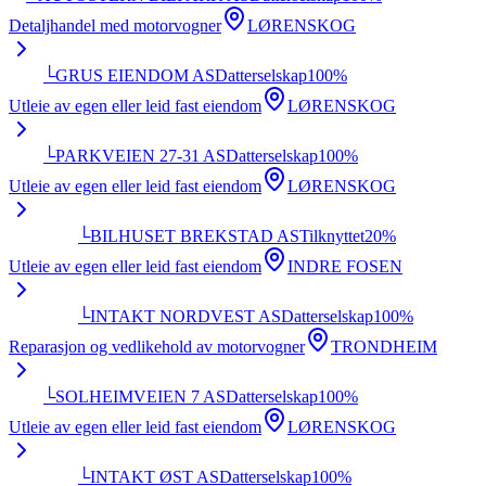
Detaljhandel med motorvogner
LØRENSKOG
└
GRUS EIENDOM AS
Datterselskap
100
%
Utleie av egen eller leid fast eiendom
LØRENSKOG
└
PARKVEIEN 27-31 AS
Datterselskap
100
%
Utleie av egen eller leid fast eiendom
LØRENSKOG
└
BILHUSET BREKSTAD AS
Tilknyttet
20
%
Utleie av egen eller leid fast eiendom
INDRE FOSEN
└
INTAKT NORDVEST AS
Datterselskap
100
%
Reparasjon og vedlikehold av motorvogner
TRONDHEIM
└
SOLHEIMVEIEN 7 AS
Datterselskap
100
%
Utleie av egen eller leid fast eiendom
LØRENSKOG
└
INTAKT ØST AS
Datterselskap
100
%