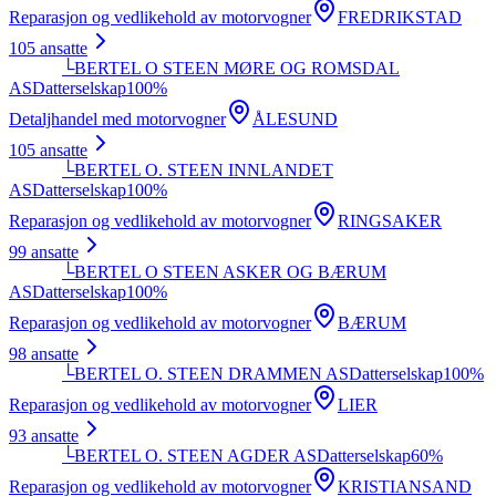
Reparasjon og vedlikehold av motorvogner
FREDRIKSTAD
105
ansatte
└
BERTEL O STEEN MØRE OG ROMSDAL
AS
Datterselskap
100
%
Detaljhandel med motorvogner
ÅLESUND
105
ansatte
└
BERTEL O. STEEN INNLANDET
AS
Datterselskap
100
%
Reparasjon og vedlikehold av motorvogner
RINGSAKER
99
ansatte
└
BERTEL O STEEN ASKER OG BÆRUM
AS
Datterselskap
100
%
Reparasjon og vedlikehold av motorvogner
BÆRUM
98
ansatte
└
BERTEL O. STEEN DRAMMEN AS
Datterselskap
100
%
Reparasjon og vedlikehold av motorvogner
LIER
93
ansatte
└
BERTEL O. STEEN AGDER AS
Datterselskap
60
%
Reparasjon og vedlikehold av motorvogner
KRISTIANSAND