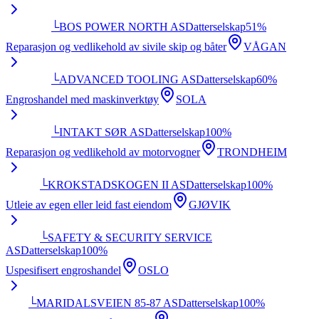
└
BOS POWER NORTH AS
Datterselskap
51
%
Reparasjon og vedlikehold av sivile skip og båter
VÅGAN
└
ADVANCED TOOLING AS
Datterselskap
60
%
Engroshandel med maskinverktøy
SOLA
└
INTAKT SØR AS
Datterselskap
100
%
Reparasjon og vedlikehold av motorvogner
TRONDHEIM
└
KROKSTADSKOGEN II AS
Datterselskap
100
%
Utleie av egen eller leid fast eiendom
GJØVIK
└
SAFETY & SECURITY SERVICE
AS
Datterselskap
100
%
Uspesifisert engroshandel
OSLO
└
MARIDALSVEIEN 85-87 AS
Datterselskap
100
%