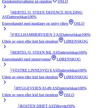
Eiendomsforvaltning på oppdrag
OSLO
└
BERTEL O. STEEN DEFENCE HOLDING
AS
Datterselskap
100
%
Engroshandel med maskiner og utstyr ellers
OSLO
└
FJELLHAMMERVEIEN 3 AS
Datterselskap
100
%
Utleie av egen eller leid fast eiendom
LØRENSKOG
└
BERTEL O. STEEN BIL AS
Datterselskap
100
%
Engroshandel med motorvogner
LØRENSKOG
└
VESTRE LINNESVEI 8 AS
Datterselskap
100
%
Utleie av egen eller leid fast eiendom
LØRENSKOG
└
RYGGEVEIEN 83-89 AS
Datterselskap
100
%
Utleie av egen eller leid fast eiendom
OSLO
└
ROSTEN DRIFT AS
Tilknyttet
50
%