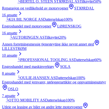
└
BERTEL O. STEEN STJØRDAL AS
Tilknyttet
50
%
Reparasjon og vedlikehold av motorvogner
STJØRDAL
16
ansatte
└
KIA BIL NORGE AS
Datterselskap
100
%
Engroshandel med motorvogner
LØRENSKOG
16
ansatte
└
AUTORINGEN AS
Tilknyttet
20
%
Annen forretningsmessig tjenesteyting ikke nevnt annet sted
LILLESTRØM
10
ansatte
└
PROFESSIONAL TOOLING AS
Datterselskap
60
%
Engroshandel med maskinverktøy
SOLA
8
ansatte
└
OULIE-HANSEN AS
Datterselskap
100
%
Engroshandel med jernvarer, rørleggerartikler og oppvarmingsutstyr
OSLO
7
ansatte
└
OTTO MOBILITY AS
Datterselskap
100
%
Utleie og leasing av biler og andre lette motorvogner