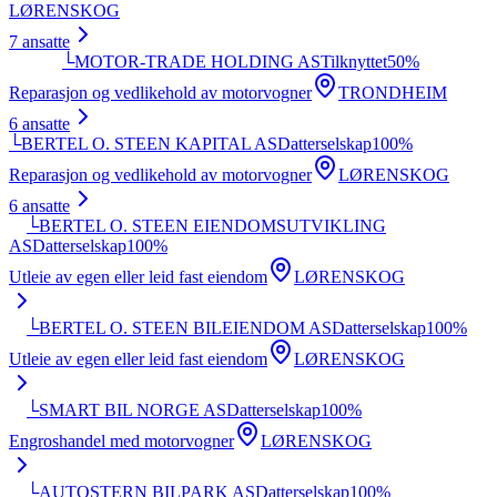
LØRENSKOG
7
ansatte
└
MOTOR-TRADE HOLDING AS
Tilknyttet
50
%
Reparasjon og vedlikehold av motorvogner
TRONDHEIM
6
ansatte
└
BERTEL O. STEEN KAPITAL AS
Datterselskap
100
%
Reparasjon og vedlikehold av motorvogner
LØRENSKOG
6
ansatte
└
BERTEL O. STEEN EIENDOMSUTVIKLING
AS
Datterselskap
100
%
Utleie av egen eller leid fast eiendom
LØRENSKOG
└
BERTEL O. STEEN BILEIENDOM AS
Datterselskap
100
%
Utleie av egen eller leid fast eiendom
LØRENSKOG
└
SMART BIL NORGE AS
Datterselskap
100
%
Engroshandel med motorvogner
LØRENSKOG
└
AUTOSTERN BILPARK AS
Datterselskap
100
%