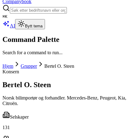
Companybook
⌘
K
AI
Bytt tema
Command Palette
Search for a command to run...
Hjem
Grupper
Bertel O. Steen
Konsern
Bertel O. Steen
Norsk bilimportør og forhandler. Mercedes-Benz, Peugeot, Kia,
Citroën.
Selskaper
131