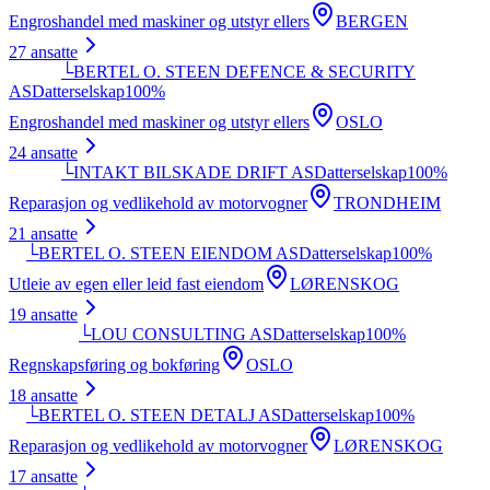
Engroshandel med maskiner og utstyr ellers
BERGEN
27
ansatte
└
BERTEL O. STEEN DEFENCE & SECURITY
AS
Datterselskap
100
%
Engroshandel med maskiner og utstyr ellers
OSLO
24
ansatte
└
INTAKT BILSKADE DRIFT AS
Datterselskap
100
%
Reparasjon og vedlikehold av motorvogner
TRONDHEIM
21
ansatte
└
BERTEL O. STEEN EIENDOM AS
Datterselskap
100
%
Utleie av egen eller leid fast eiendom
LØRENSKOG
19
ansatte
└
LOU CONSULTING AS
Datterselskap
100
%
Regnskapsføring og bokføring
OSLO
18
ansatte
└
BERTEL O. STEEN DETALJ AS
Datterselskap
100
%
Reparasjon og vedlikehold av motorvogner
LØRENSKOG
17
ansatte