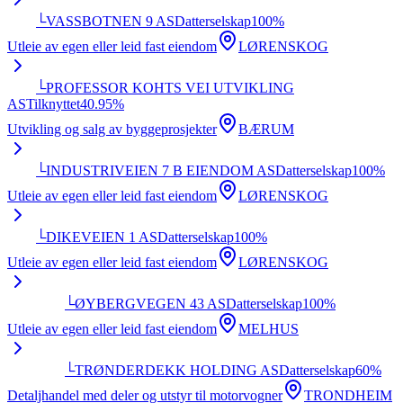
└
VASSBOTNEN 9 AS
Datterselskap
100
%
Utleie av egen eller leid fast eiendom
LØRENSKOG
└
PROFESSOR KOHTS VEI UTVIKLING
AS
Tilknyttet
40.95
%
Utvikling og salg av byggeprosjekter
BÆRUM
└
INDUSTRIVEIEN 7 B EIENDOM AS
Datterselskap
100
%
Utleie av egen eller leid fast eiendom
LØRENSKOG
└
DIKEVEIEN 1 AS
Datterselskap
100
%
Utleie av egen eller leid fast eiendom
LØRENSKOG
└
ØYBERGVEGEN 43 AS
Datterselskap
100
%
Utleie av egen eller leid fast eiendom
MELHUS
└
TRØNDERDEKK HOLDING AS
Datterselskap
60
%
Detaljhandel med deler og utstyr til motorvogner
TRONDHEIM