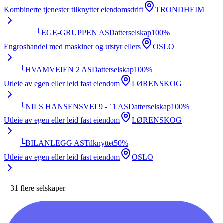
Kombinerte tjenester tilknyttet eiendomsdrift
TRONDHEIM
└
EGE-GRUPPEN AS
Datterselskap
100
%
Engroshandel med maskiner og utstyr ellers
OSLO
└
HVAMVEIEN 2 AS
Datterselskap
100
%
Utleie av egen eller leid fast eiendom
LØRENSKOG
└
NILS HANSENSVEI 9 - 11 AS
Datterselskap
100
%
Utleie av egen eller leid fast eiendom
LØRENSKOG
└
BILANLEGG AS
Tilknyttet
50
%
Utleie av egen eller leid fast eiendom
OSLO
+
31
flere selskaper