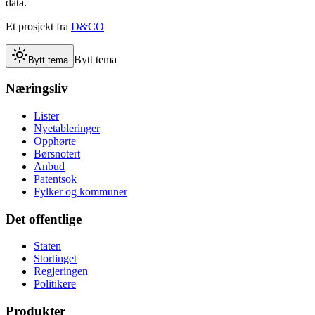
data.
Et prosjekt fra
D&CO
Bytt tema
Bytt tema
Næringsliv
Lister
Nyetableringer
Opphørte
Børsnotert
Anbud
Patentsok
Fylker og kommuner
Det offentlige
Staten
Stortinget
Regjeringen
Politikere
Produkter