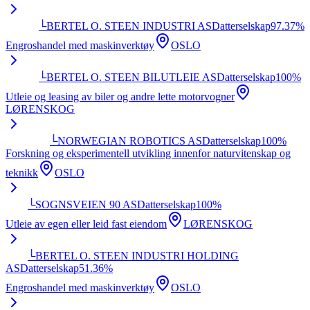
└
BERTEL O. STEEN INDUSTRI AS
Datterselskap
97.37
%
Engroshandel med maskinverktøy
OSLO
└
BERTEL O. STEEN BILUTLEIE AS
Datterselskap
100
%
Utleie og leasing av biler og andre lette motorvogner
LØRENSKOG
└
NORWEGIAN ROBOTICS AS
Datterselskap
100
%
Forskning og eksperimentell utvikling innenfor naturvitenskap og
teknikk
OSLO
└
SOGNSVEIEN 90 AS
Datterselskap
100
%
Utleie av egen eller leid fast eiendom
LØRENSKOG
└
BERTEL O. STEEN INDUSTRI HOLDING
AS
Datterselskap
51.36
%
Engroshandel med maskinverktøy
OSLO