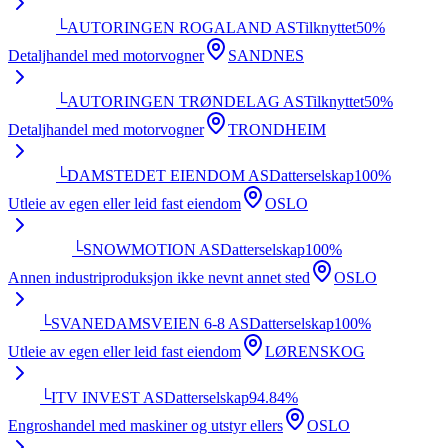
└
AUTORINGEN ROGALAND AS
Tilknyttet
50
%
Detaljhandel med motorvogner
SANDNES
└
AUTORINGEN TRØNDELAG AS
Tilknyttet
50
%
Detaljhandel med motorvogner
TRONDHEIM
└
DAMSTEDET EIENDOM AS
Datterselskap
100
%
Utleie av egen eller leid fast eiendom
OSLO
└
SNOWMOTION AS
Datterselskap
100
%
Annen industriproduksjon ikke nevnt annet sted
OSLO
└
SVANEDAMSVEIEN 6-8 AS
Datterselskap
100
%
Utleie av egen eller leid fast eiendom
LØRENSKOG
└
ITV INVEST AS
Datterselskap
94.84
%
Engroshandel med maskiner og utstyr ellers
OSLO