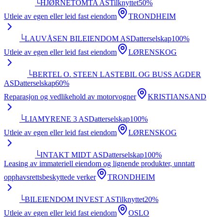
└
HJØRNETOMTA AS
Tilknyttet
50
%
Utleie av egen eller leid fast eiendom
TRONDHEIM
└
LAUVÅSEN BILEIENDOM AS
Datterselskap
100
%
Utleie av egen eller leid fast eiendom
LØRENSKOG
└
BERTEL O. STEEN LASTEBIL OG BUSS AGDER
AS
Datterselskap
60
%
Reparasjon og vedlikehold av motorvogner
KRISTIANSAND
└
LIAMYRENE 3 AS
Datterselskap
100
%
Utleie av egen eller leid fast eiendom
LØRENSKOG
└
INTAKT MIDT AS
Datterselskap
100
%
Leasing av immateriell eiendom og lignende produkter, unntatt
opphavsrettsbeskyttede verker
TRONDHEIM
└
BILEIENDOM INVEST AS
Tilknyttet
20
%
Utleie av egen eller leid fast eiendom
OSLO