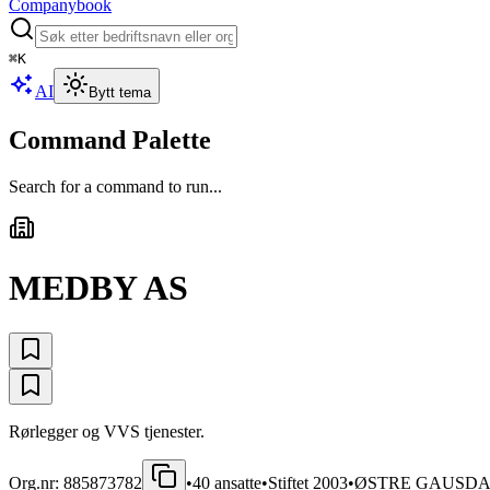
Companybook
⌘
K
AI
Bytt tema
Command Palette
Search for a command to run...
MEDBY AS
Rørlegger og VVS tjenester.
Org.nr:
885873782
•
40
ansatte
•
Stiftet
2003
•
ØSTRE GAUSD