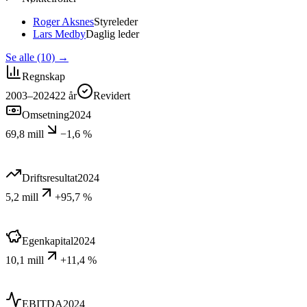
Roger Aksnes
Styreleder
Lars Medby
Daglig leder
Se alle (10)
→
Regnskap
2003–2024
22
år
Revidert
Omsetning
2024
69,8 mill
−1,6 %
Driftsresultat
2024
5,2 mill
+95,7 %
Egenkapital
2024
10,1 mill
+11,4 %
EBITDA
2024