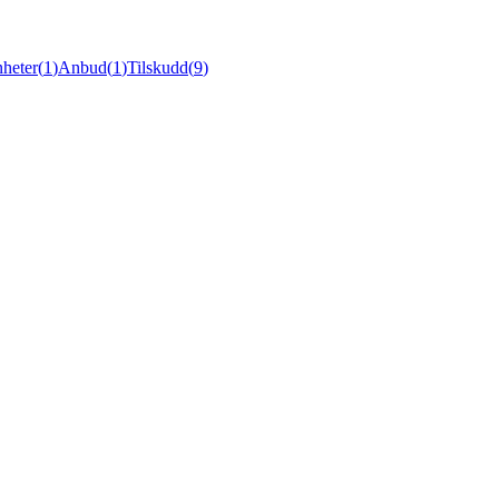
heter
(
1
)
Anbud
(
1
)
Tilskudd
(
9
)