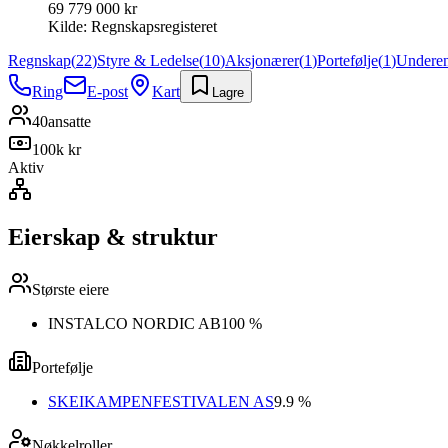
69 779 000 kr
Kilde:
Regnskapsregisteret
Regnskap
(
22
)
Styre & Ledelse
(
10
)
Aksjonærer
(
1
)
Portefølje
(
1
)
Underen
Ring
E-post
Kart
Lagre
40
ansatte
100k kr
Aktiv
Eierskap & struktur
Største eiere
INSTALCO NORDIC AB
100 %
Portefølje
SKEIKAMPENFESTIVALEN AS
9.9 %
Nøkkelroller