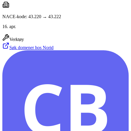
NACE-kode: 43.220 → 43.222
16. apr.
Verktøy
Søk domener hos Norid
CB