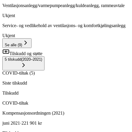
Ventilasjonsanlegg/varmepumpeanlegg/kuldeanlegg, rammeavtale
Ukjent
Service- og vedlikehold av ventilasjons- og komfortkjølingsanlegg
Ukjent
Se alle
(
9
)
Tilskudd og støtte
5
tilskudd
(
2020–2021
)
COVID-tiltak
(
5
)
Siste tilskudd
Tilskudd
COVID-tiltak
Kompensasjonsordningen (2021)
juni 2021
·
221 901 kr