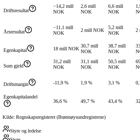
−14,2 mill
2,6 mill
6,6 mill
1,
Driftsresultat
NOK
NOK
NOK
N
−11,1 mill
5,2 mill
2 mill NOK
2
Årsresultat
NOK
NOK
30,7 mill
38,7 mill
33
18 mill NOK
Egenkapital
NOK
NOK
N
31,2 mill
31,1 mill
50,5 mill
69
Sum gjeld
NOK
NOK
NOK
N
-11,9 %
1,9 %
3,1 %
0
Driftsmargin
Egenkapitalandel
36,6 %
49,7 %
43,4 %
3
Kilde: Regnskapsregisteret (Brønnøysundregistrene)
Styre og ledelse
Styre