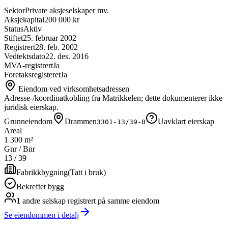
Sektor
Private aksjeselskaper mv.
Aksjekapital
200 000 kr
Status
Aktiv
Stiftet
25. februar 2002
Registrert
28. feb. 2002
Vedtektsdato
22. des. 2016
MVA-registrert
Ja
Foretaksregisteret
Ja
Eiendom ved virksomhetsadressen
Adresse-/koordinatkobling fra Matrikkelen; dette dokumenterer ikke
juridisk eierskap.
Grunneiendom
Drammen
Uavklart eierskap
3301-13/39-0
Areal
1 300 m²
Gnr / Bnr
13
/
39
Fabrikkbygning
(
Tatt i bruk
)
Bekreftet bygg
1
andre selskap
registrert på samme eiendom
Se eiendommen i detalj