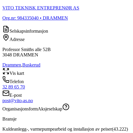
VITO TEKNISK ENTREPRENØR AS
Org.nr:
984335040
• DRAMMEN
Selskapsinformasjon
Adresse
Professor Smiths alle 52B
3048
DRAMMEN
Drammen
,
Buskerud
Vis kart
Telefon
32 89 65 70
E-post
post@vito-as.no
Organisasjonsform
Aksjeselskap
Bransje
Kuldeanlegg-, varmepumpearbeid og installasjon av peiser
(
43.222
)