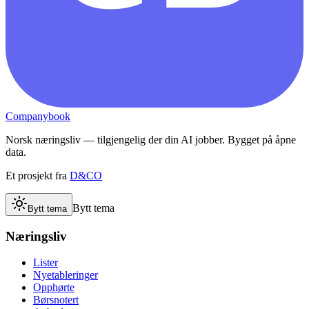
Companybook
Norsk næringsliv — tilgjengelig der din AI jobber. Bygget på åpne
data.
Et prosjekt fra
D&CO
Bytt tema
Bytt tema
Næringsliv
Lister
Nyetableringer
Opphørte
Børsnotert