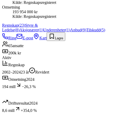
Kilde:
Regnskapsregisteret
Omsetning
193 954 000 kr
Kilde:
Regnskapsregisteret
Regnskap
(
23
)
Styre &
Ledelse
(
8
)
Aksjonærer
(
1
)
Underenheter
(
1
)
Anbud
(
9
)
Tilskudd
(
5
)
Ring
E-post
Kart
Lagre
65
ansatte
200k kr
Aktiv
Regnskap
2002–2024
23
år
Revidert
Omsetning
2024
194 mill
−26,3 %
Driftsresultat
2024
8,6 mill
+354,0 %