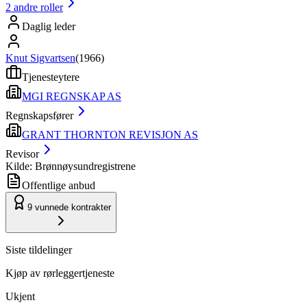
2
andre roller
Daglig leder
Knut Sigvartsen
(
1966
)
Tjenesteytere
MGI REGNSKAP AS
Regnskapsfører
GRANT THORNTON REVISJON AS
Revisor
Kilde: Brønnøysundregistrene
Offentlige anbud
9
vunnede kontrakter
Siste tildelinger
Kjøp av rørleggertjeneste
Ukjent