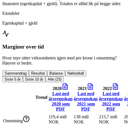
finansiert (egenkapital + gjeld). Totalen er alltid lik på begge sider.
Eiendeler
Egenkapital + gjeld
Marginer over tid
Hvor mye sitter virksomheten igjen med per krone i omsetning?
Høyere er bedre.
Sammendrag
Resultat
Balanse
Nøkkeltall
Siste 5 år
Siste 10 år
Alle (23)
2020
2021
2022
Last ned
Last ned
Last ned
Trend
årsregnskap
årsregnskap
årsregnskap
å
2020
som
2021
som
2022
som
PDF
PDF
PDF
119,4 mill
138 mill
215,7 mill
26
Omsetning
NOK
NOK
NOK
N