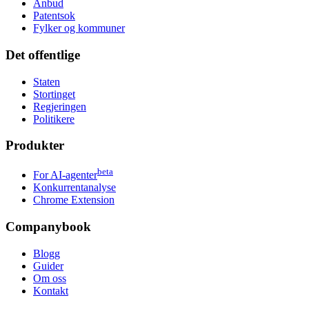
Anbud
Patentsok
Fylker og kommuner
Det offentlige
Staten
Stortinget
Regjeringen
Politikere
Produkter
beta
For AI-agenter
Konkurrentanalyse
Chrome Extension
Companybook
Blogg
Guider
Om oss
Kontakt