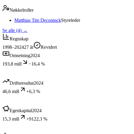
Nøkkelroller
Matthias Tim Deconinck
Styreleder
Se alle (4)
→
Regnskap
1998–2024
27
år
Revidert
Omsetning
2024
193,8 mill
−16,4 %
Driftsresultat
2024
46,6 mill
+6,3 %
Egenkapital
2024
15,3 mill
+9122,3 %