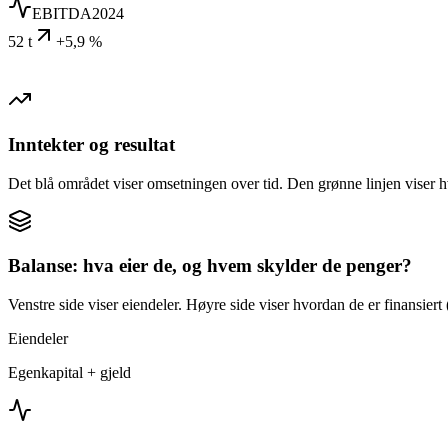
EBITDA
2024
52 t
+5,9 %
Inntekter og resultat
Det blå området viser omsetningen over tid. Den grønne linjen viser h
Balanse: hva eier de, og hvem skylder de penger?
Venstre side viser eiendeler. Høyre side viser hvordan de er finansiert (
Eiendeler
Egenkapital + gjeld