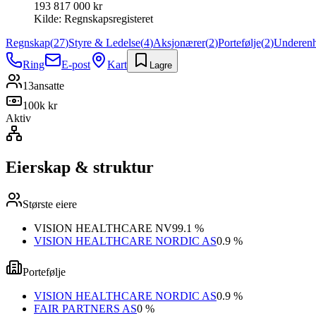
193 817 000 kr
Kilde:
Regnskapsregisteret
Regnskap
(
27
)
Styre & Ledelse
(
4
)
Aksjonærer
(
2
)
Portefølje
(
2
)
Underenh
Ring
E-post
Kart
Lagre
13
ansatte
100k kr
Aktiv
Eierskap & struktur
Største eiere
VISION HEALTHCARE NV
99.1 %
VISION HEALTHCARE NORDIC AS
0.9 %
Portefølje
VISION HEALTHCARE NORDIC AS
0.9 %
FAIR PARTNERS AS
0 %