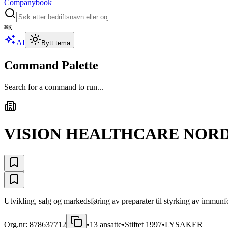
Companybook
⌘
K
AI
Bytt tema
Command Palette
Search for a command to run...
VISION HEALTHCARE NORD
Utvikling, salg og markedsføring av preparater til styrking av immunfor
Org.nr:
878637712
•
13
ansatte
•
Stiftet
1997
•
LYSAKER