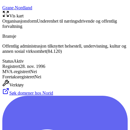
Grane
,
Nordland
Vis kart
Organisasjonsform
Underenhet til næringsdrivende og offentlig
forvaltning
Bransje
Offentlig administrasjon tilknyttet helsestell, undervisning, kultur og
annen sosial virksomhet
(
84.120
)
Status
Aktiv
Registrert
28. nov. 1996
MVA-registrert
Nei
Foretaksregisteret
Nei
Verktøy
Søk domener hos Norid