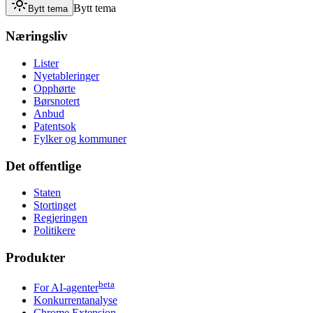
Bytt tema
Bytt tema
Næringsliv
Lister
Nyetableringer
Opphørte
Børsnotert
Anbud
Patentsok
Fylker og kommuner
Det offentlige
Staten
Stortinget
Regjeringen
Politikere
Produkter
beta
For AI-agenter
Konkurrentanalyse
Chrome Extension