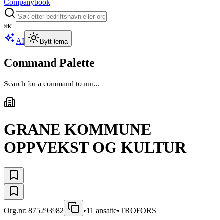
Companybook
⌘
K
AI
Bytt tema
Command Palette
Search for a command to run...
GRANE KOMMUNE
OPPVEKST OG KULTUR
Org.nr:
875293982
•
11
ansatte
•
TROFORS