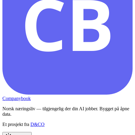
CB
Companybook
Norsk næringsliv — tilgjengelig der din AI jobber. Bygget på åpne
data.
Et prosjekt fra
D&CO