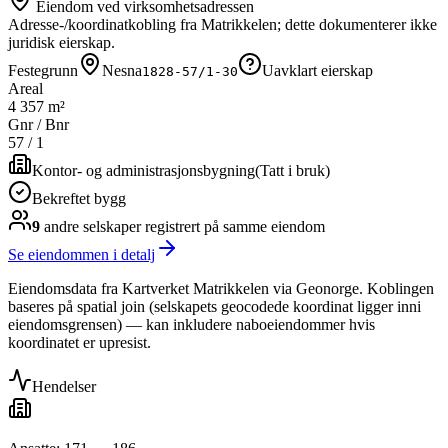
Eiendom ved virksomhetsadressen
Adresse-/koordinatkobling fra Matrikkelen; dette dokumenterer ikke
juridisk eierskap.
Festegrunn
Nesna
Uavklart eierskap
1828-57/1-30
Areal
4 357 m²
Gnr / Bnr
57
/
1
Kontor- og administrasjonsbygning
(
Tatt i bruk
)
Bekreftet bygg
9
andre selskap
er
registrert på samme eiendom
Se eiendommen i detalj
Eiendomsdata fra Kartverket Matrikkelen via Geonorge. Koblingen
baseres på spatial join (selskapets geocodede koordinat ligger inni
eiendomsgrensen) — kan inkludere naboeiendommer hvis
koordinatet er upresist.
Hendelser