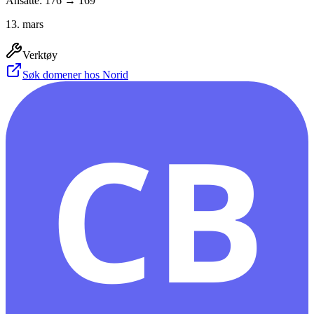
Ansatte: 176 → 169
13. mars
Verktøy
Søk domener hos Norid
CB