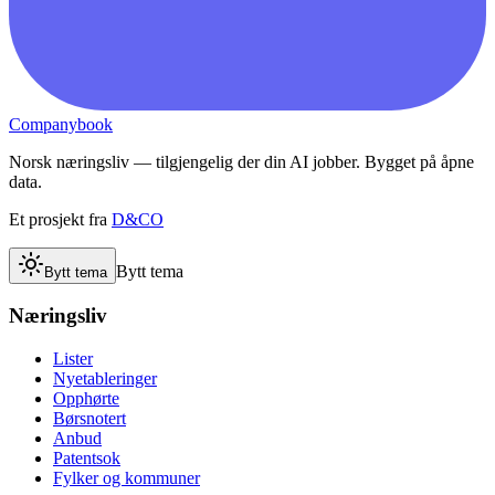
Companybook
Norsk næringsliv — tilgjengelig der din AI jobber. Bygget på åpne
data.
Et prosjekt fra
D&CO
Bytt tema
Bytt tema
Næringsliv
Lister
Nyetableringer
Opphørte
Børsnotert
Anbud
Patentsok
Fylker og kommuner