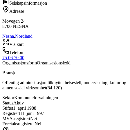
Selskapsinformasjon
Adresse
Movegen 24
8700
NESNA
Nesna
,
Nordland
Vis kart
Telefon
75 06 70 00
Organisasjonsform
Organisasjonsledd
Bransje
Offentlig administrasjon tilknyttet helsestell, undervisning, kultur og
annen sosial virksomhet
(
84.120
)
Sektor
Kommuneforvaltningen
Status
Aktiv
Stiftet
1. april 1988
Registrert
11. juni 1997
MVA-registrert
Nei
Foretaksregisteret
Nei