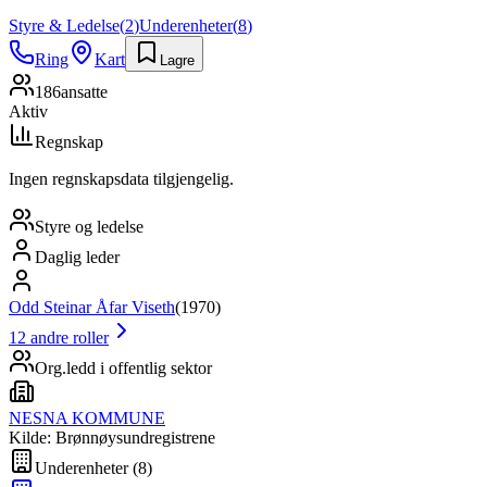
Styre & Ledelse
(
2
)
Underenheter
(
8
)
Ring
Kart
Lagre
186
ansatte
Aktiv
Regnskap
Ingen regnskapsdata tilgjengelig.
Styre og ledelse
Daglig leder
Odd Steinar Åfar Viseth
(
1970
)
12
andre roller
Org.ledd i offentlig sektor
NESNA KOMMUNE
Kilde: Brønnøysundregistrene
Underenheter
(
8
)