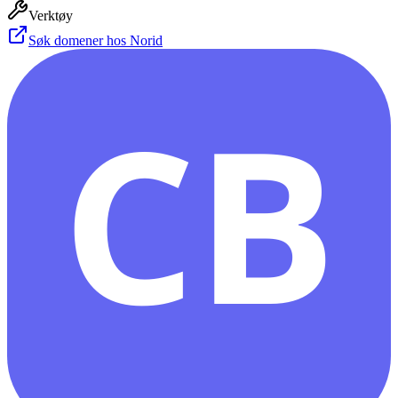
Verktøy
Søk domener hos Norid
CB