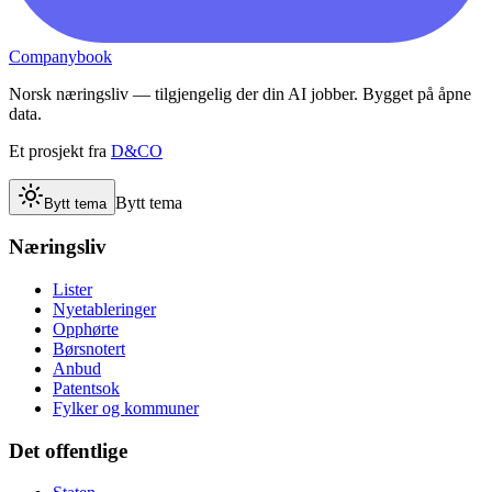
Companybook
Norsk næringsliv — tilgjengelig der din AI jobber. Bygget på åpne
data.
Et prosjekt fra
D&CO
Bytt tema
Bytt tema
Næringsliv
Lister
Nyetableringer
Opphørte
Børsnotert
Anbud
Patentsok
Fylker og kommuner
Det offentlige