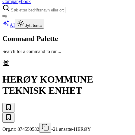
Companybook
⌘
K
AI
Bytt tema
Command Palette
Search for a command to run...
HERØY KOMMUNE
TEKNISK ENHET
Org.nr:
874550582
•
21
ansatte
•
HERØY