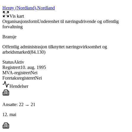
Herøy (Nordland)
,
Nordland
Vis kart
Organisasjonsform
Underenhet til næringsdrivende og offentlig
forvaltning
Bransje
Offentlig administrasjon tilknyttet næringsvirksomhet og
arbeidsmarked
(
84.130
)
Status
Aktiv
Registrert
10. aug. 1995
MVA-registrert
Nei
Foretaksregisteret
Nei
Hendelser
Ansatte: 22 → 21
12. mai