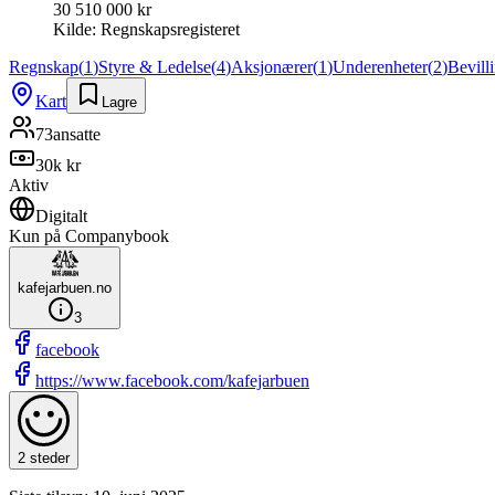
30 510 000 kr
Kilde:
Regnskapsregisteret
Regnskap
(
1
)
Styre & Ledelse
(
4
)
Aksjonærer
(
1
)
Underenheter
(
2
)
Bevill
Kart
Lagre
73
ansatte
30k kr
Aktiv
Digitalt
Kun på Companybook
kafejarbuen.no
3
facebook
https://www.facebook.com/kafejarbuen
2 steder