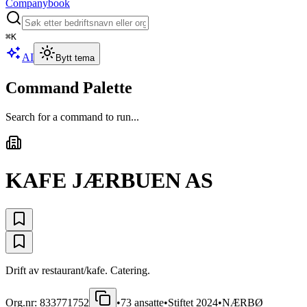
Companybook
⌘
K
AI
Bytt tema
Command Palette
Search for a command to run...
KAFE JÆRBUEN AS
Drift av restaurant/kafe. Catering.
Org.nr:
833771752
•
73
ansatte
•
Stiftet
2024
•
NÆRBØ