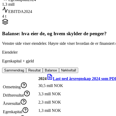
1,3 mill
EBITDA
2024
4 t
Balanse: hva eier de, og hvem skylder de penger?
Venstre side viser eiendeler. Høyre side viser hvordan de er finansiert (
Eiendeler
Egenkapital + gjeld
Sammendrag
Resultat
Balanse
Nøkkeltall
2024
Last ned årsregnskap
2024
som PD
30,5 mill NOK
Omsetning
3,3 mill NOK
Driftsresultat
2,3 mill NOK
Årsresultat
1,3 mill NOK
Egenkapital