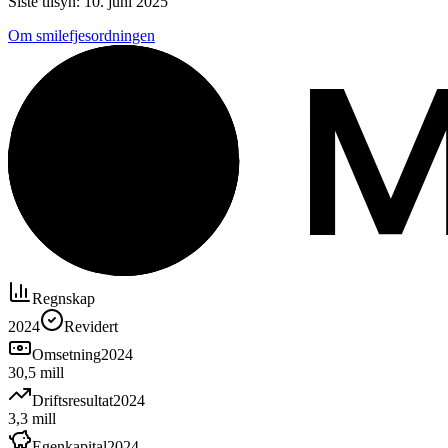
Siste tilsyn:
10. juni 2025
Om smilefjesordningen
Regnskap
2024
Revidert
Omsetning
2024
30,5 mill
Driftsresultat
2024
3,3 mill
Egenkapital
2024