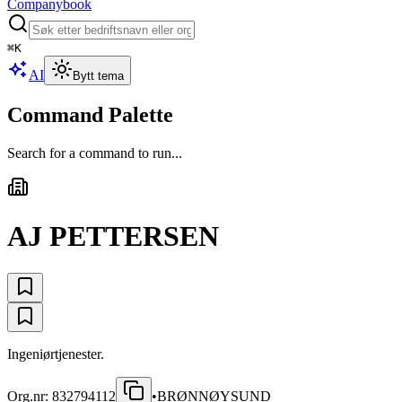
Companybook
⌘
K
AI
Bytt tema
Command Palette
Search for a command to run...
AJ PETTERSEN
Ingeniørtjenester.
Org.nr:
832794112
•
BRØNNØYSUND