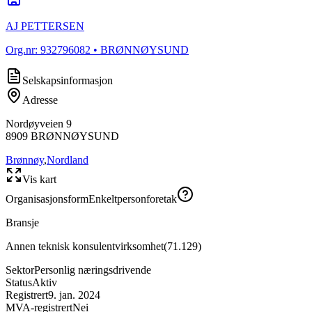
AJ PETTERSEN
Org.nr:
932796082
• BRØNNØYSUND
Selskapsinformasjon
Adresse
Nordøyveien 9
8909
BRØNNØYSUND
Brønnøy
,
Nordland
Vis kart
Organisasjonsform
Enkeltpersonforetak
Bransje
Annen teknisk konsulentvirksomhet
(
71.129
)
Sektor
Personlig næringsdrivende
Status
Aktiv
Registrert
9. jan. 2024
MVA-registrert
Nei