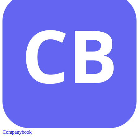
CB
Companybook