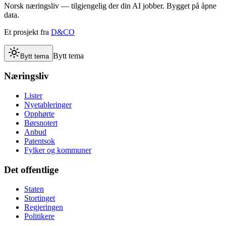
Norsk næringsliv — tilgjengelig der din AI jobber. Bygget på åpne
data.
Et prosjekt fra
D&CO
Bytt tema
Bytt tema
Næringsliv
Lister
Nyetableringer
Opphørte
Børsnotert
Anbud
Patentsok
Fylker og kommuner
Det offentlige
Staten
Stortinget
Regjeringen
Politikere