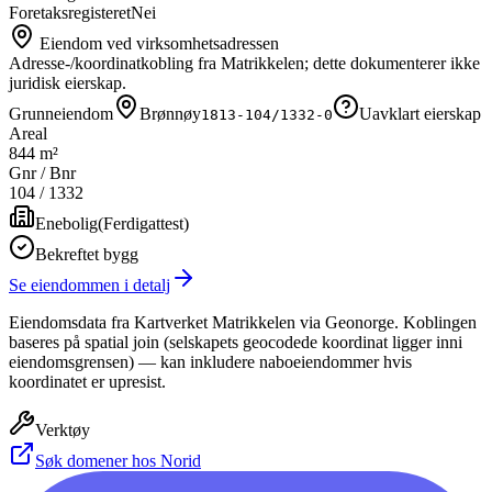
Foretaksregisteret
Nei
Eiendom ved virksomhetsadressen
Adresse-/koordinatkobling fra Matrikkelen; dette dokumenterer ikke
juridisk eierskap.
Grunneiendom
Brønnøy
Uavklart eierskap
1813-104/1332-0
Areal
844 m²
Gnr / Bnr
104
/
1332
Enebolig
(
Ferdigattest
)
Bekreftet bygg
Se eiendommen i detalj
Eiendomsdata fra Kartverket Matrikkelen via Geonorge. Koblingen
baseres på spatial join (selskapets geocodede koordinat ligger inni
eiendomsgrensen) — kan inkludere naboeiendommer hvis
koordinatet er upresist.
Verktøy
Søk domener hos Norid