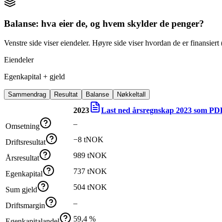
Balanse: hva eier de, og hvem skylder de penger?
Venstre side viser eiendeler. Høyre side viser hvordan de er finansiert (
Eiendeler
Egenkapital + gjeld
Sammendrag
Resultat
Balanse
Nøkkeltall
2023
Last ned årsregnskap
2023
som PD
–
Omsetning
−8 tNOK
Driftsresultat
989 tNOK
Årsresultat
737 tNOK
Egenkapital
504 tNOK
Sum gjeld
–
Driftsmargin
59,4 %
Egenkapitalandel