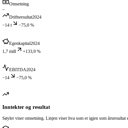
Omsetning
–
Driftsresultat
2024
−14 t
−75,0 %
Egenkapital
2024
1,7 mill
+133,9 %
EBITDA
2024
−14
−75,0 %
Inntekter og resultat
Søyler viser omsetning. Linjen viser hva som er igjen som årsresultat e