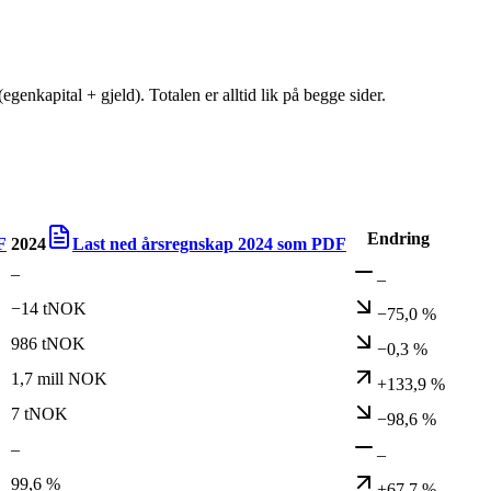
egenkapital + gjeld). Totalen er alltid lik på begge sider.
Endring
F
2024
Last ned årsregnskap
2024
som PDF
–
–
−14 tNOK
−75,0 %
986 tNOK
−0,3 %
1,7 mill NOK
+133,9 %
7 tNOK
−98,6 %
–
–
99,6 %
+67,7 %