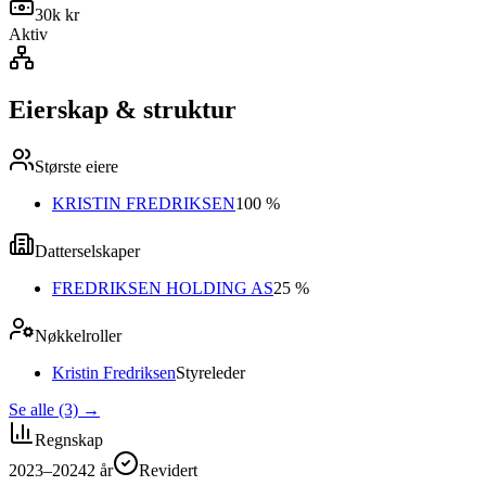
30k kr
Aktiv
Eierskap & struktur
Største eiere
KRISTIN FREDRIKSEN
100 %
Datterselskaper
FREDRIKSEN HOLDING AS
25 %
Nøkkelroller
Kristin Fredriksen
Styreleder
Se alle (3)
→
Regnskap
2023–2024
2
år
Revidert