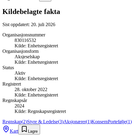
Kildebelagte fakta
Sist oppdatert:
20. juli 2026
Organisasjonsnummer
830116532
Kilde:
Enhetsregisteret
Organisasjonsform
Aksjeselskap
Kilde:
Enhetsregisteret
Status
Aktiv
Kilde:
Enhetsregisteret
Registrert
28. oktober 2022
Kilde:
Enhetsregisteret
Regnskapsår
2024
Kilde:
Regnskapsregisteret
Regnskap
(
2
)
Styre & Ledelse
(
3
)
Aksjonærer
(
1
)
Konsern
Portefølje
(
1
)
Kart
Lagre