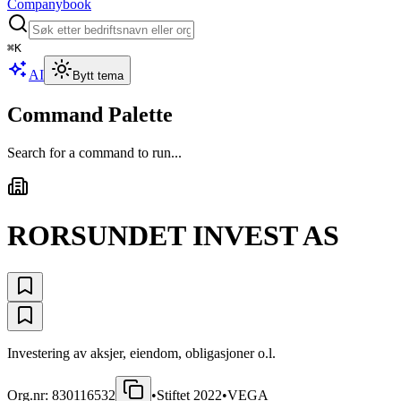
Companybook
⌘
K
AI
Bytt tema
Command Palette
Search for a command to run...
RORSUNDET INVEST AS
Investering av aksjer, eiendom, obligasjoner o.l.
Org.nr:
830116532
•
Stiftet
2022
•
VEGA