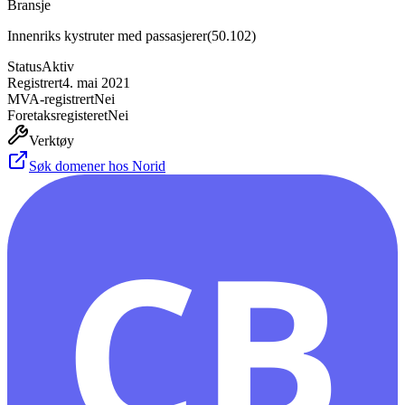
Bransje
Innenriks kystruter med passasjerer
(
50.102
)
Status
Aktiv
Registrert
4. mai 2021
MVA-registrert
Nei
Foretaksregisteret
Nei
Verktøy
Søk domener hos Norid
CB