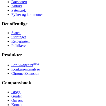
Børsnotert
Anbud
Patentsok
Fylker og kommuner
Det offentlige
Staten
Stortinget
Regjeringen
Politikere
Produkter
beta
For AI-agenter
Konkurrentanalyse
Chrome Extension
Companybook
Blogg
Guider
Om oss
Kontakt