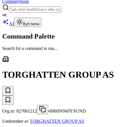
Companybook
⌘
K
AI
Bytt tema
Command Palette
Search for a command to run...
TORGHATTEN GROUP AS
Org.nr:
827061212
•
BRØNNØYSUND
Underenhet av
TORGHATTEN GROUP AS