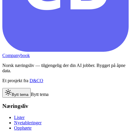
Companybook
Norsk næringsliv — tilgjengelig der din AI jobber. Bygget på åpne
data.
Et prosjekt fra
D&CO
Bytt tema
Bytt tema
Næringsliv
Lister
Nyetableringer
Opphørte