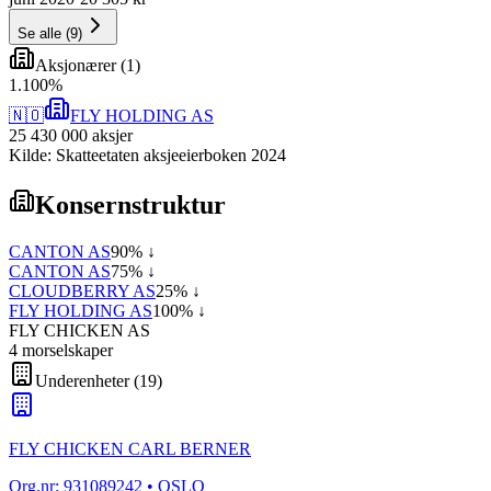
Se alle
(
9
)
Aksjonærer
(
1
)
1
.
100
%
🇳🇴
FLY HOLDING AS
25 430 000
aksjer
Kilde: Skatteetaten aksjeeierboken 2024
Konsernstruktur
CANTON AS
90
% ↓
CANTON AS
75
% ↓
CLOUDBERRY AS
25
% ↓
FLY HOLDING AS
100
% ↓
FLY CHICKEN AS
4
morselskap
er
Underenheter
(
19
)
FLY CHICKEN CARL BERNER
Org.nr:
931089242
• OSLO