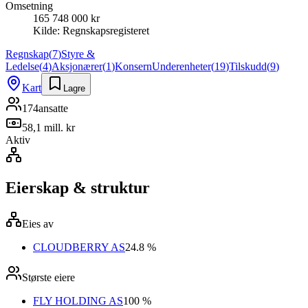
Omsetning
165 748 000 kr
Kilde:
Regnskapsregisteret
Regnskap
(
7
)
Styre &
Ledelse
(
4
)
Aksjonærer
(
1
)
Konsern
Underenheter
(
19
)
Tilskudd
(
9
)
Kart
Lagre
174
ansatte
58,1 mill. kr
Aktiv
Eierskap & struktur
Eies av
CLOUDBERRY AS
24.8 %
Største eiere
FLY HOLDING AS
100 %