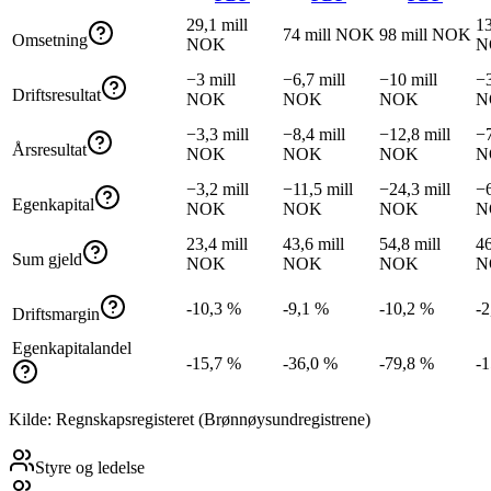
29,1 mill
13
74 mill NOK
98 mill NOK
Omsetning
NOK
N
−3 mill
−6,7 mill
−10 mill
−3
Driftsresultat
NOK
NOK
NOK
N
−3,3 mill
−8,4 mill
−12,8 mill
−7
Årsresultat
NOK
NOK
NOK
N
−3,2 mill
−11,5 mill
−24,3 mill
−6
Egenkapital
NOK
NOK
NOK
N
23,4 mill
43,6 mill
54,8 mill
46
Sum gjeld
NOK
NOK
NOK
N
-10,3 %
-9,1 %
-10,2 %
-2
Driftsmargin
Egenkapitalandel
-15,7 %
-36,0 %
-79,8 %
-
Kilde: Regnskapsregisteret (Brønnøysundregistrene)
Styre og ledelse