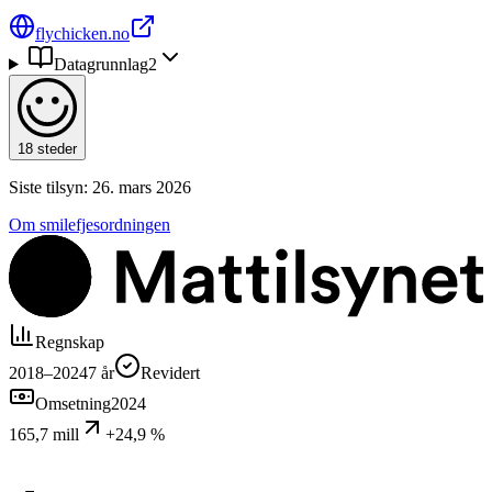
flychicken.no
Datagrunnlag
2
18 steder
Siste tilsyn:
26. mars 2026
Om smilefjesordningen
Regnskap
2018–2024
7
år
Revidert
Omsetning
2024
165,7 mill
+24,9 %