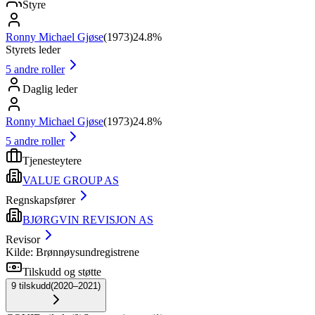
Styre
Ronny Michael Gjøse
(
1973
)
24.8%
Styrets leder
5
andre roller
Daglig leder
Ronny Michael Gjøse
(
1973
)
24.8%
5
andre roller
Tjenesteytere
VALUE GROUP AS
Regnskapsfører
BJØRGVIN REVISJON AS
Revisor
Kilde: Brønnøysundregistrene
Tilskudd og støtte
9
tilskudd
(
2020–2021
)