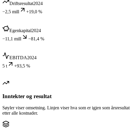
Driftsresultat
2024
−2,5 mill
+19,0 %
Egenkapital
2024
−11,1 mill
−81,4 %
EBITDA
2024
5 t
+93,5 %
Inntekter og resultat
Søyler viser omsetning. Linjen viser hva som er igjen som årsresultat
etter alle kostnader.