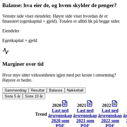
Balanse: hva eier de, og hvem skylder de penger?
Venstre side viser eiendeler. Høyre side viser hvordan de er
finansiert (egenkapital + gjeld). Totalen er alltid lik på begge sider.
Eiendeler
Egenkapital + gjeld
Marginer over tid
Hvor mye sitter virksomheten igjen med per krone i omsetning?
Høyere er bedre.
Sammendrag
Resultat
Balanse
Nøkkeltall
Siste 5 år
Siste 10 år
2020
2021
2022
Last ned
Last ned
Last ned
Trend
årsregnskap
årsregnskap
årsregnskap
å
2020
som
2021
som
2022
som
PDF
PDF
PDF