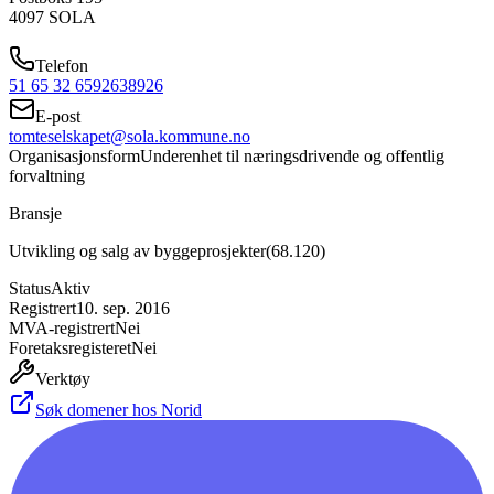
4097
SOLA
Telefon
51 65 32 65
92638926
E-post
tomteselskapet@sola.kommune.no
Organisasjonsform
Underenhet til næringsdrivende og offentlig
forvaltning
Bransje
Utvikling og salg av byggeprosjekter
(
68.120
)
Status
Aktiv
Registrert
10. sep. 2016
MVA-registrert
Nei
Foretaksregisteret
Nei
Verktøy
Søk domener hos Norid