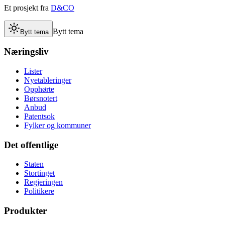
Et prosjekt fra
D&CO
Bytt tema
Bytt tema
Næringsliv
Lister
Nyetableringer
Opphørte
Børsnotert
Anbud
Patentsok
Fylker og kommuner
Det offentlige
Staten
Stortinget
Regjeringen
Politikere
Produkter