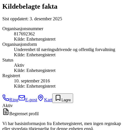
Kildebelagte fakta
Sist oppdatert:
3. desember 2025
Organisasjonsnummer
817692362
Kilde:
Enhetsregisteret
Organisasjonsform
Underenhet til næringsdrivende og offentlig forvaltning
Kilde:
Enhetsregisteret
Status
Aktiv
Kilde:
Enhetsregisteret
Registrert
10. september 2016
Kilde:
Enhetsregisteret
Ring
E-post
Kart
Lagre
Aktiv
Begrenset profil
Vi har basisinformasjon fra Enhetsregisteret, men ingen regnskap
eller styredata tilgjengelig for denne enheten ennå.