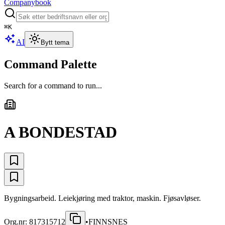
Companybook
⌘
K
AI
Bytt tema
Command Palette
Search for a command to run...
A BONDESTAD
Bygningsarbeid. Leiekjøring med traktor, maskin. Fjøsavløser.
Org.nr:
817315712
•
FINNSNES