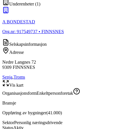
Underenheter
(
1
)
A BONDESTAD
Org.nr:
917549737
• FINNSNES
Selskapsinformasjon
Adresse
Nedre Langnes 72
9309
FINNSNES
Senja
,
Troms
Vis kart
Organisasjonsform
Enkeltpersonforetak
Bransje
Oppføring av bygninger
(
41.000
)
Sektor
Personlig næringsdrivende
Status
Aktiv