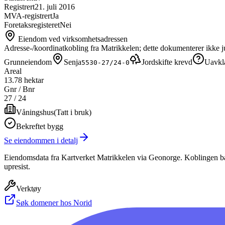
Registrert
21. juli 2016
MVA-registrert
Ja
Foretaksregisteret
Nei
Eiendom ved virksomhetsadressen
Adresse-/koordinatkobling fra Matrikkelen; dette dokumenterer ikke ju
Grunneiendom
Senja
Jordskifte krevd
Uavkla
5530-27/24-0
Areal
13.78 hektar
Gnr / Bnr
27
/
24
Våningshus
(
Tatt i bruk
)
Bekreftet bygg
Se eiendommen i detalj
Eiendomsdata fra Kartverket Matrikkelen via Geonorge. Koblingen bas
upresist.
Verktøy
Søk domener hos Norid