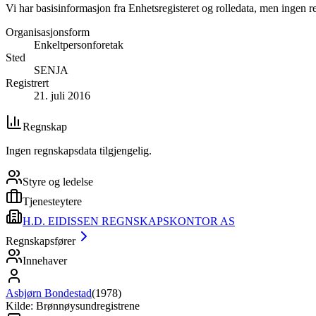
Vi har basisinformasjon fra Enhetsregisteret og rolledata, men ingen r
Organisasjonsform
Enkeltpersonforetak
Sted
SENJA
Registrert
21. juli 2016
Regnskap
Ingen regnskapsdata tilgjengelig.
Styre og ledelse
Tjenesteytere
H.D. EIDISSEN REGNSKAPSKONTOR AS
Regnskapsfører
Innehaver
Asbjørn Bondestad
(
1978
)
Kilde: Brønnøysundregistrene