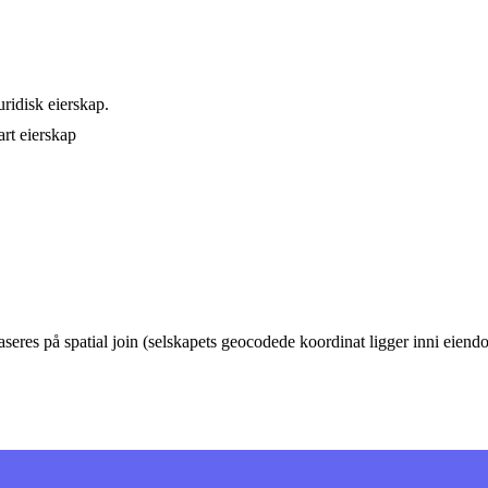
ridisk eierskap.
rt eierskap
eres på spatial join (selskapets geocodede koordinat ligger inni eie